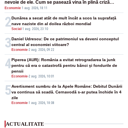
nevoie de ele. Cum se pasează vina în plină criză
Economie
·
1 aug. 2026, 18:11
energetică
2
Dunărea a secat atât de mult încât a scos la suprafață
nave naziste din al doilea război mondial
Social
-
1 aug. 2026, 23:10
3
Daniel Udrescu: De ce patrimoniul va deveni conceptul
central al economiei viitoare?
Economie
-
2 aug. 2026, 09:22
4
Piperea (AUR): România a evitat retrogradarea la junk
pentru că era o catastrofă pentru bănci și fondurile de
pensii
Economie
-
2 aug. 2026, 10:01
5
Avertisment sumbru de la Apele Române: Debitul Dunării
va continua să scadă. Cernavodă s-ar putea închide în 4
zile
Economie
-
1 aug. 2026, 18:08
ACTUALITATE