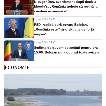
Nicușor Dan, avertisment după decizia
Moody’s: „România trebuie să revină la
creștere economică”
7 aug. 2026, 15:26
PSD, replică dură pentru Bolojan:
„România este într-o situație de forță
majoră”
7 aug. 2026, 14:51
Ședința de guvern se amână pentru ora
15:00. Bolojan nu a obținut toate avizele
ECONOMIE