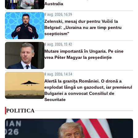
Australia
8 aug. 2026, 16:39
Zelenski, mesaj dur pentru Vučić la
Belgrad: „Ucraina nu are timp pentru
scepticism”
8 aug. 2026, 15:42
Mutare importantă în Ungaria. Pe cine
vrea Péter Magyar la președinție
8 aug. 2026, 14:34
Alertă la granița României. O dronă a
explodat lângă un gazoduct, iar premierul
Bulgariei a convocat Consiliul de
Securitate
POLITICA