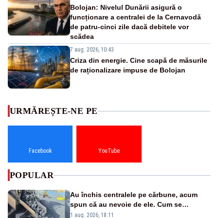
Bolojan: Nivelul Dunării asigură o
funcționare a centralei de la Cernavodă
de patru-cinci zile dacă debitele vor
scădea
7 aug. 2026, 10:43
Criza din energie. Cine scapă de măsurile
de raționalizare impuse de Bolojan
URMĂREȘTE-NE PE
Facebook
YouTube
POPULAR
Au închis centralele pe cărbune, acum
spun că au nevoie de ele. Cum se
pasează vina în plină criză energetică
1 aug. 2026, 18:11