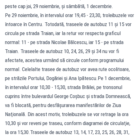
peste cap joi, 29 noiembrie, şi sâmbătă, 1 decembrie.
Pe 29 noiembrie, în intervalul orar 19,45 - 23,30, troleibuzele vor
întoarce în Centru. Totodată, traseele de autobuz 11 şi 15 vor
circula pe strada Traian, iar la retur vor respecta graficul
normal: 11 - pe strada Nicolae Bălcescu, iar 15 - pe strada
Traian. Traseele de autobuz 10, 24, 26, 29 şi 34 nu vor fi
afectate, acestea urmând să circule conform programului
normal. Celelalte trasee de autobuz vor avea rute ocolitoare,
pe străzile Portului, Dogăriei şi Ana Ipătescu.Pe 1 decembrie,
în intervalul orar 10,30 - 15,30, strada Brăilei, pe tronsonul
cuprins între bulevardul George Coşbuc şi strada Domnească,
va fi blocată, pentru desfăşurarea manifestărilor de Ziua
Naţională. Din acest motiv, troleibuzele se vor retrage la ora
10,30 şi vor reveni pe traseu, conform diagramei de circulaţie,
la ora 15,30.Traseele de autobuz 13, 14, 17, 23, 25, 26, 28, 31,