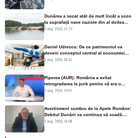
Dunărea a secat atât de mult încât a scos
la suprafață nave naziste din al doilea
război mondial
1 aug. 2026, 23:10
Daniel Udrescu: De ce patrimoniul va
deveni conceptul central al economiei
viitoare?
2 aug. 2026, 09:22
Piperea (AUR): România a evitat
retrogradarea la junk pentru că era o
catastrofă pentru bănci și fondurile de
2 aug. 2026, 10:01
pensii
Avertisment sumbru de la Apele Române:
Debitul Dunării va continua să scadă.
Cernavodă s-ar putea închide în 4 zile
1 aug. 2026, 18:08