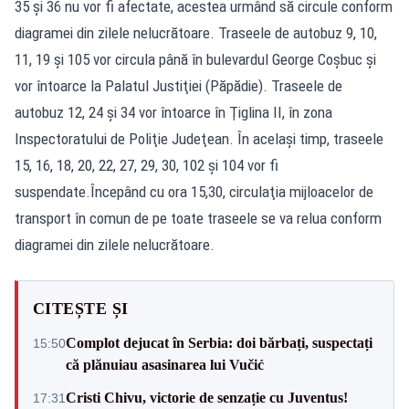
35 şi 36 nu vor fi afectate, acestea urmând să circule conform
diagramei din zilele nelucrătoare. Traseele de autobuz 9, 10,
11, 19 şi 105 vor circula până în bulevardul George Coşbuc şi
vor întoarce la Palatul Justiţiei (Păpădie). Traseele de
autobuz 12, 24 şi 34 vor întoarce în Ţiglina II, în zona
Inspectoratului de Poliţie Judeţean. În acelaşi timp, traseele
15, 16, 18, 20, 22, 27, 29, 30, 102 şi 104 vor fi
suspendate.Începând cu ora 15,30, circulaţia mijloacelor de
transport în comun de pe toate traseele se va relua conform
diagramei din zilele nelucrătoare.
CITEȘTE ȘI
Complot dejucat în Serbia: doi bărbați, suspectați
15:50
că plănuiau asasinarea lui Vučić
Cristi Chivu, victorie de senzație cu Juventus!
17:31