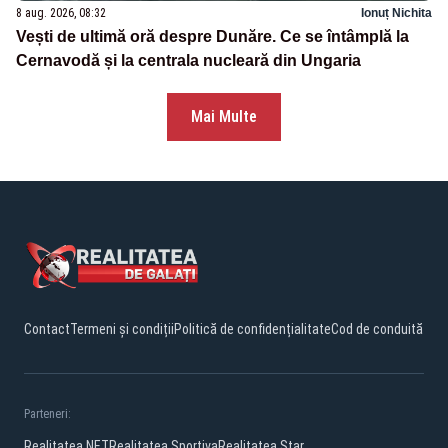
8 aug. 2026, 08:32
Ionuț Nichita
Vești de ultimă oră despre Dunăre. Ce se întâmplă la
Cernavodă și la centrala nucleară din Ungaria
Mai Multe
Contact
Termeni și condiții
Politică de confidențialitate
Cod de conduită
Parteneri:
Realitatea.NET
Realitatea Sportiva
Realitatea Star