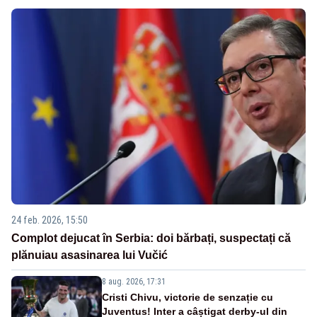
24 feb. 2026, 15:50
Complot dejucat în Serbia: doi bărbați, suspectați că
plănuiau asasinarea lui Vučić
8 aug. 2026, 17:31
Cristi Chivu, victorie de senzație cu
Juventus! Inter a câștigat derby-ul din