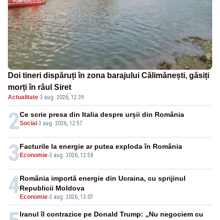
Doi tineri dispăruți în zona barajului Călimănești, găsiți
morți în râul Siret
Actualitate
·
3 aug. 2026, 12:39
2
Ce scrie presa din Italia despre urșii din România
Social
-
3 aug. 2026, 12:57
3
Facturile la energie ar putea exploda în România
Economie
-
3 aug. 2026, 12:58
4
România importă energie din Ucraina, cu sprijinul
Republicii Moldova
Economie
-
3 aug. 2026, 13:07
Iranul îl contrazice pe Donald Trump: „Nu negociem cu