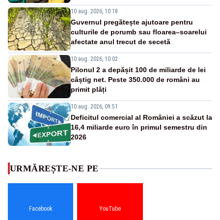
10 aug. 2026, 10:18
Guvernul pregătește ajutoare pentru
culturile de porumb sau floarea–soarelui
afectate anul trecut de secetă
10 aug. 2026, 10:02
Pilonul 2 a depășit 100 de miliarde de lei
câștig net. Peste 350.000 de români au
primit plăți
10 aug. 2026, 09:51
Deficitul comercial al României a scăzut la
16,4 miliarde euro în primul semestru din
2026
URMĂREȘTE-NE PE
Facebook
YouTube