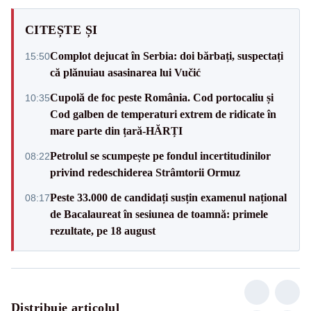
CITEȘTE ȘI
Complot dejucat în Serbia: doi bărbați, suspectați
15:50
că plănuiau asasinarea lui Vučić
Cupolă de foc peste România. Cod portocaliu și
10:35
Cod galben de temperaturi extrem de ridicate în
mare parte din țară-HĂRȚI
Petrolul se scumpește pe fondul incertitudinilor
08:22
privind redeschiderea Strâmtorii Ormuz
Peste 33.000 de candidați susțin examenul național
08:17
de Bacalaureat în sesiunea de toamnă: primele
rezultate, pe 18 august
Distribuie articolul