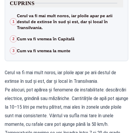
CUPRINS
Cerul va fi mai mult noros, iar ploile apar pe arii
destul de extinse în sud și est, dar și local în
1
Transilvania.
Cum va fi vremea în Capitală
2
Cum va fi vremea la munte
3
Cerul va fi mai mult noros, iar ploile apar pe arii destul de
extinse în sud și est, dar și local în Transilvania.
Pe alocuri, pot apărea și fenomene de instabilitate: descărcări
electrice, grindină sau măzăriche. Cantitățile de apă pot ajunge
la 10–15 litri pe metru pătrat, mai ales în zonele unde ploile
sunt mai consistente. Vântul va sufla mai tare în unele
momente, cu rafale care pot ajunge până la 50 km/h.
Temperaturile maxime se vor încadra între 7 și 20 de grade,