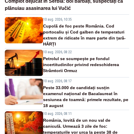
Complot dejucat în Serbia: doi bărbați, suspectați că
plănuiau asasinarea lui Vučić
10 aug. 2026, 10:35
Cupolă de foc peste România. Cod
portocaliu și Cod galben de temperaturi
extrem de ridicate în mare parte din țară-
HĂRȚI
10 aug. 2026, 08:22
Petrolul se scumpește pe fondul
incertitudinilor privind redeschiderea
Strâmtorii Ormuz
10 aug. 2026, 08:17
Peste 33.000 de candidați susțin
examenul național de Bacalaureat în
sesiunea de toamnă: primele rezultate, pe
18 august
10 aug. 2026, 08:11
România, lovită de un nou val de
caniculă. Urmează 3 zile de foc:
temperaturile vor urca la peste 38 de