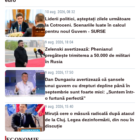
euro
10 aug. 2026, 08:32
Liderii politici, așteptați zilele următoare
la Cotroceni. Scenariile luate în calcul
pentru noul Guvern - SURSE
9 aug. 2026, 18:04
Zelenski avertizează: Phenianul
pregătește trimiterea a 50.000 de militari
în Rusia
9 aug. 2026, 17:50
Dan Dungaciu avertizează că șansele
unui guvern cu drepturi depline până în
septembrie sunt foarte mici: „Suntem într-
o furtună perfectă”
9 aug. 2026, 15:40
Miruță cere o măsură radicală după atacul
de la Cluj. Legea dezinformării, din nou în
discuție
ECONOMIE