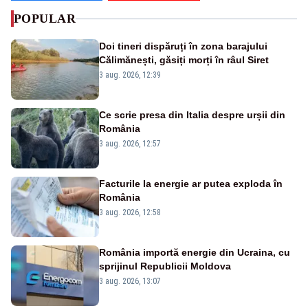
POPULAR
Doi tineri dispăruți în zona barajului
Călimănești, găsiți morți în râul Siret
3 aug. 2026, 12:39
Ce scrie presa din Italia despre urșii din
România
3 aug. 2026, 12:57
Facturile la energie ar putea exploda în
România
3 aug. 2026, 12:58
România importă energie din Ucraina, cu
sprijinul Republicii Moldova
3 aug. 2026, 13:07