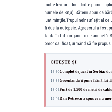
multe lovituri. Unul dintre pumnii apli
numele de Biţu). Sătenii spun că bărb
luat minţile.Trupul neînsuflețit al cel
fi dus la autopsie. Agresorul a fost pr
fapta în faţa organelor de anchetă. B
omor calificat, urmând să fie propus
CITEȘTE ȘI
Complot dejucat în Serbia: doi 
15:50
Groenlanda îi pune frână lui 
13:35
Furt de 1.500 de metri de cablu
13:09
Dan Petrescu a spus ce nu merg
12:46