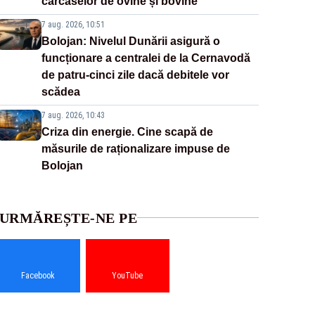
carcaselor de ovine și bovine
7 aug. 2026, 10:51
Bolojan: Nivelul Dunării asigură o
funcționare a centralei de la Cernavodă
de patru-cinci zile dacă debitele vor
scădea
7 aug. 2026, 10:43
Criza din energie. Cine scapă de
măsurile de raționalizare impuse de
Bolojan
URMĂREȘTE-NE PE
Facebook
YouTube