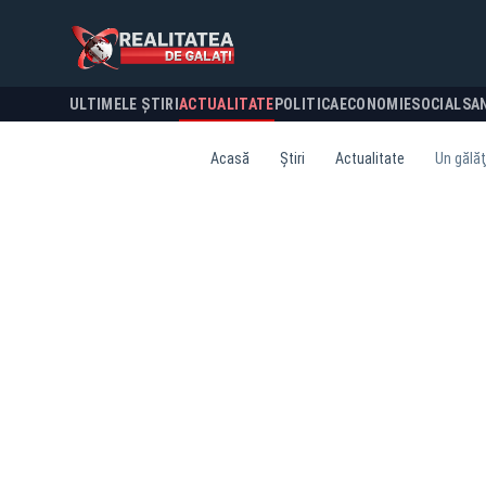
ULTIMELE ȘTIRI
ACTUALITATE
POLITICA
ECONOMIE
SOCIAL
SA
Acasă
Știri
Actualitate
Un gălăţ