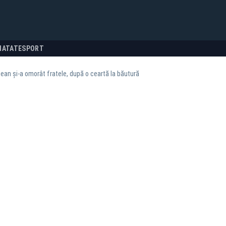
NATATE
SPORT
ean şi-a omorât fratele, după o ceartă la băutură