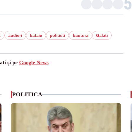
t
audieri
bataie
politisti
bautura
Galati
ati și pe
Google News
POLITICA