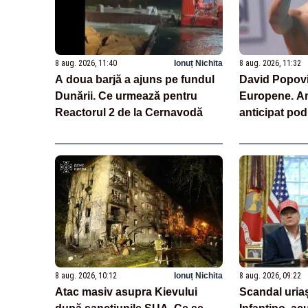
8 aug. 2026, 11:40
Ionuț Nichita
8 aug. 2026, 11:32
A doua barjă a ajuns pe fundul
David Popovici
Dunării. Ce urmează pentru
Europene. Am
Reactorul 2 de la Cernavodă
anticipat po
8 aug. 2026, 10:12
Ionuț Nichita
8 aug. 2026, 09:22
Atac masiv asupra Kievului
Scandal uriaș