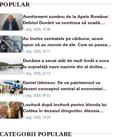
POPULAR
Avertisment sumbru de la Apele Române:
Debitul Dunării va continua să scadă.
Cernavodă s-ar putea închide în 4 zile
1 aug. 2026, 18:08
Au închis centralele pe cărbune, acum
spun că au nevoie de ele. Cum se pasează
vina în plină criză energetică
1 aug. 2026, 18:11
Dunărea a secat atât de mult încât a scos
la suprafață nave naziste din al doilea
război mondial
1 aug. 2026, 23:10
Daniel Udrescu: De ce patrimoniul va
deveni conceptul central al economiei
viitoare?
2 aug. 2026, 09:22
Lovitură după lovitură pentru blonda lui
Coldea în dosarul drogurilor. Alessia
Păcuraru explică decizia magistraților
1 aug. 2026, 14:39
CATEGORII POPULARE