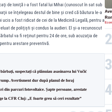
caţi de Ioniţă i-a fost fatal lui Mihai (cunoscut în sat sub
Ave
aţii se înţelegeau destul de bine şi cred că băutura le-a
Rom
ui ucis a fost ridicat de cei de la Medicină Legală, pentru a
Econ
să 
eluat de poliţişti şi condus la audieri. El şi-a recunoscut
în 4
ărbatul va fi reţinut pentru 24 de ore, sub acuzaţia de
 pentru arestare preventivă.
bărbați, suspectați că plănuiau asasinarea lui Vučić
Trump. Avertisment dur după planul de foraj
ri din parcuri fotovoltaice. Șapte persoane, arestate
e la CFR Cluj: „E foarte greu să ceri rezultate”