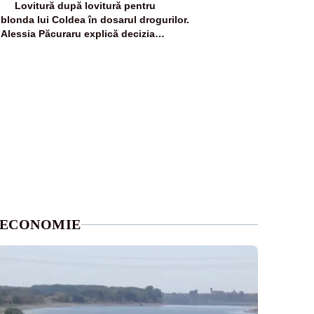
5
Lovitură după lovitură pentru
blonda lui Coldea în dosarul drogurilor.
Alessia Păcuraru explică decizia
magistraților
ECONOMIE