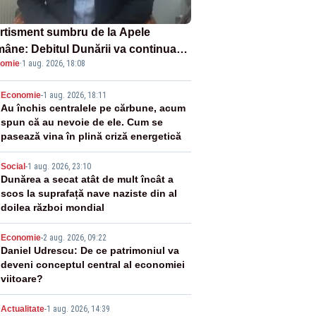
rtisment sumbru de la Apele
âne: Debitul Dunării va continua
omie
·
1 aug. 2026, 18:08
scadă. Cernavodă s-ar putea închide
 zile
2
Economie
-
1 aug. 2026, 18:11
Au închis centralele pe cărbune, acum
spun că au nevoie de ele. Cum se
pasează vina în plină criză energetică
3
Social
-
1 aug. 2026, 23:10
Dunărea a secat atât de mult încât a
scos la suprafață nave naziste din al
doilea război mondial
4
Economie
-
2 aug. 2026, 09:22
Daniel Udrescu: De ce patrimoniul va
deveni conceptul central al economiei
viitoare?
Actualitate
-
1 aug. 2026, 14:39