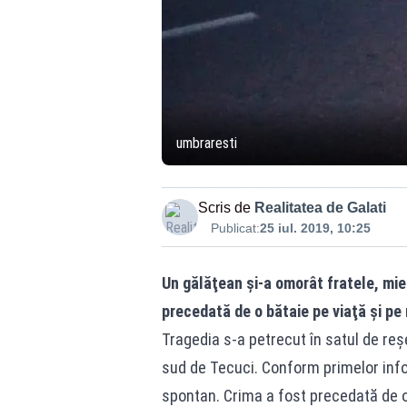
umbraresti
Scris de
Realitatea de Galati
Publicat:
25 iul. 2019, 10:25
Un gălăţean şi-a omorât fratele, mie
precedată de o bătaie pe viaţă şi pe
Tragedia s-a petrecut în satul de reş
sud de Tecuci. Conform primelor inform
spontan. Crima a fost precedată de o 