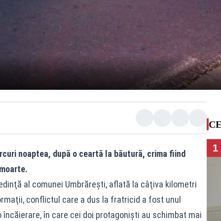
CE
1
rcuri noaptea, după o ceartă la băutură, crima fiind
 moarte.
edinţă al comunei Umbrăreşti, aflată la câţiva kilometri
aţii, conflictul care a dus la fratricid a fost unul
încăierare, în care cei doi protagonişti au schimbat mai