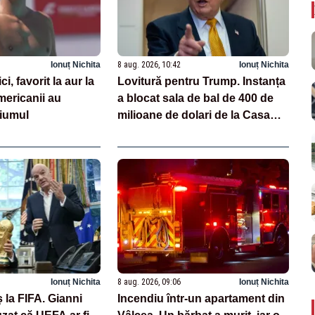
Ionuț Nichita
8 aug. 2026, 10:42
Ionuț Nichita
, favorit la aur la
Lovitură pentru Trump. Instanța
ericanii au
a blocat sala de bal de 400 de
diumul
milioane de dolari de la Casa
Albă
Ionuț Nichita
8 aug. 2026, 09:06
Ionuț Nichita
 la FIFA. Gianni
Incendiu într-un apartament din