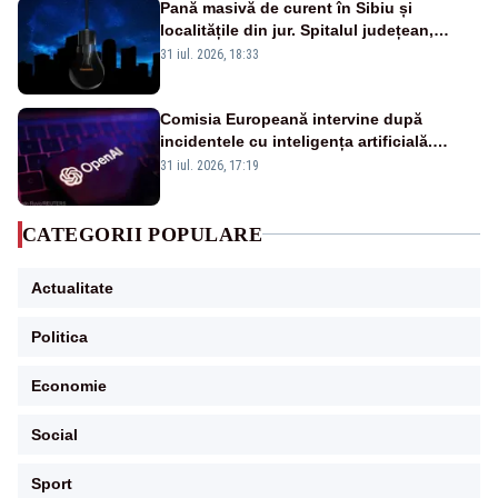
Pană masivă de curent în Sibiu și
localitățile din jur. Spitalul județean,
semafoarele, rețelele de telefonie, grav
31 iul. 2026, 18:33
afectate
Comisia Europeană intervine după
incidentele cu inteligența artificială.
OpenAI și Anthropic, vizate
31 iul. 2026, 17:19
CATEGORII POPULARE
Actualitate
Politica
Economie
Social
Sport