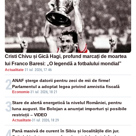
Cristi Chivu și Gică Hagi, profund marcați de moartea
lui Franco Baresi: „O legendă a fotbalului mondial”
Actualitate
·
31 iul. 2026, 17:46
2
ANAF șterge datorii pentru zeci de mii de firme!
Parlamentul a adoptat legea privind amnistia fiscală
Economie
-
31 iul. 2026, 18:21
3
Stare de alertă energetică la nivelul României, pentru
luna august. Ilie Bolojan a anunțat importuri și posibile
restricții – VIDEO
Actualitate
-
31 iul. 2026, 18:29
4
Pană masivă de curent în Sibiu și localitățile din jur.