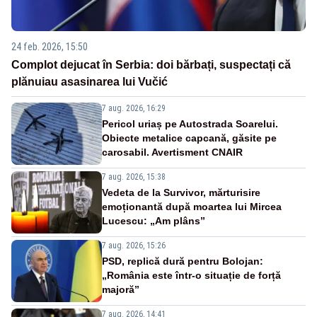
24 feb. 2026, 15:50
Complot dejucat în Serbia: doi bărbați, suspectați că
plănuiau asasinarea lui Vučić
7 aug. 2026, 16:29
Pericol uriaș pe Autostrada Soarelui.
Obiecte metalice capcană, găsite pe
carosabil. Avertisment CNAIR
7 aug. 2026, 15:38
Vedeta de la Survivor, mărturisire
emoționantă după moartea lui Mircea
Lucescu: „Am plâns”
7 aug. 2026, 15:26
PSD, replică dură pentru Bolojan:
„România este într-o situație de forță
majoră”
7 aug. 2026, 14:41