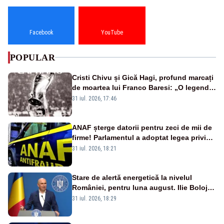
Facebook
YouTube
POPULAR
Cristi Chivu și Gică Hagi, profund marcați
de moartea lui Franco Baresi: „O legendă
a fotbalului mondial”
31 iul. 2026, 17:46
ANAF șterge datorii pentru zeci de mii de
firme! Parlamentul a adoptat legea privind
amnistia fiscală
31 iul. 2026, 18:21
Stare de alertă energetică la nivelul
României, pentru luna august. Ilie Bolojan
a anunțat importuri și posibile restricții –
31 iul. 2026, 18:29
VIDEO