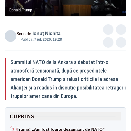
Donald Trump
Ionuț Nichita
Scris de
Publicat:
7 iul. 2026, 19:28
Summitul NATO de la Ankara a debutat într-o
atmosferă tensionată, după ce președintele
american Donald Trump a reluat criticile la adresa
Alianței și a readus în discuție posibilitatea retragerii
trupelor americane din Europa.
CUPRINS
Trump: „Am fost foarte dezamăgit de NATO”
1