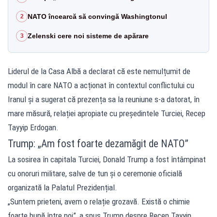
NATO încearcă să convingă Washingtonul
2
Zelenski cere noi sisteme de apărare
3
Liderul de la Casa Albă a declarat că este nemulțumit de
modul în care NATO a acționat în contextul conflictului cu
Iranul și a sugerat că prezența sa la reuniune s-a datorat, în
mare măsură, relației apropiate cu președintele Turciei, Recep
Tayyip Erdogan.
Trump: „Am fost foarte dezamăgit de NATO”
La sosirea în capitala Turciei, Donald Trump a fost întâmpinat
cu onoruri militare, salve de tun și o ceremonie oficială
organizată la Palatul Prezidențial.
„Suntem prieteni, avem o relație grozavă. Există o chimie
foarte bună între noi”, a spus Trump despre Recep Tayyip