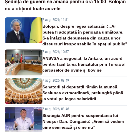
Ședința de guvern se amână pentru ora 15:00. Bolojan
nu a obținut toate avizele
7 aug. 2026, 11:51
Bolojan, despre legea salarizării: „Ar
putea fi adoptată în perioada următoare.
S-a întârziat depunerea din cauza unor
discursuri iresponsabile în spaţiul public”
7 aug. 2026, 10:57
ANSVSA a negociat, la Ankara, un acord
pentru facilitarea tranzitului prin Turcia al
carcaselor de ovine și bovine
7 aug. 2026, 09:49
Senatorii și deputații rămân la muncă.
Sesiunea extraordinară, prelungită până
la votul pe legea salarizării
7 aug. 2026, 08:46
Strategia AUR pentru suspendarea lui
Nicușor Dan. Dungaciu: „Vrem să vedem
cine semnează și cine nu”