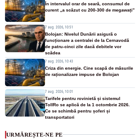
În intervalul orar de seară, consumul de
curent „a scăzut cu 200-300 de megawați”
7 aug. 2026, 10:51
Bolojan: Nivelul Dunării asigură o
funcționare a centralei de la Cernavodă
de patru-cinci zile dacă debitele vor
scădea
7 aug. 2026, 10:43
Criza din energie. Cine scapă de măsurile
de raționalizare impuse de Bolojan
7 aug. 2026, 10:01
Tarifele pentru rovinietă și sistemul
TollRo se aplică de la 1 octombrie 2026.
Ce se schimbă pentru șoferi și
transportatori
URMĂREȘTE-NE PE