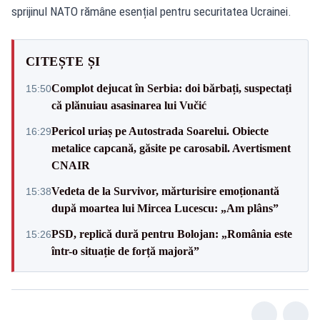
sprijinul NATO rămâne esențial pentru securitatea Ucrainei.
CITEȘTE ȘI
Complot dejucat în Serbia: doi bărbați, suspectați
15:50
că plănuiau asasinarea lui Vučić
Pericol uriaș pe Autostrada Soarelui. Obiecte
16:29
metalice capcană, găsite pe carosabil. Avertisment
CNAIR
Vedeta de la Survivor, mărturisire emoționantă
15:38
după moartea lui Mircea Lucescu: „Am plâns”
PSD, replică dură pentru Bolojan: „România este
15:26
într-o situație de forță majoră”