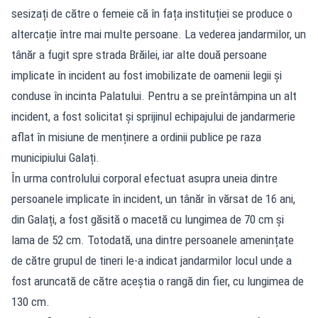
sesizați de către o femeie că în fața instituției se produce o
altercație între mai multe persoane. La vederea jandarmilor, un
tânăr a fugit spre strada Brăilei, iar alte două persoane
implicate în incident au fost imobilizate de oamenii legii și
conduse în incinta Palatului. Pentru a se preîntâmpina un alt
incident, a fost solicitat și sprijinul echipajului de jandarmerie
aflat în misiune de menținere a ordinii publice pe raza
municipiului Galați.
În urma controlului corporal efectuat asupra uneia dintre
persoanele implicate în incident, un tânăr în vărsat de 16 ani,
din Galați, a fost găsită o macetă cu lungimea de 70 cm și
lama de 52 cm. Totodată, una dintre persoanele amenințate
de către grupul de tineri le-a indicat jandarmilor locul unde a
fost aruncată de către aceștia o rangă din fier, cu lungimea de
130 cm.