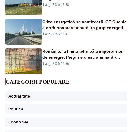
către Cernavodă – VIDEO
1 aug. 2026, 13:38
Criza energetică se acutizează. CE Oltenia
a oprit noaptea trecută un grup energetic
de la Rovinari
1 aug. 2026, 13:41
România, la limita tehnică a importurilor
de energie. Prețurile cresc alarmant -
Analiză Realitatea Plus
1 aug. 2026, 11:36
CATEGORII POPULARE
Actualitate
Politica
Economie