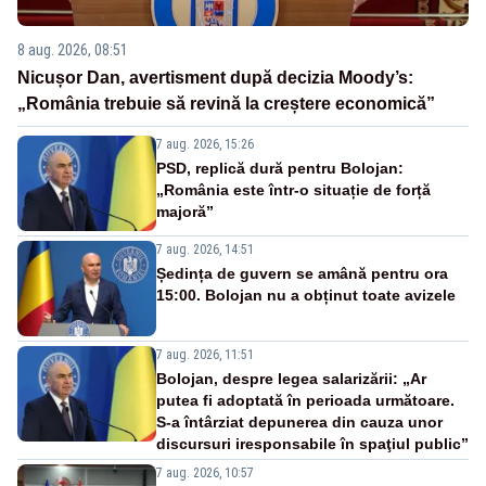
8 aug. 2026, 08:51
Nicușor Dan, avertisment după decizia Moody’s:
„România trebuie să revină la creștere economică”
7 aug. 2026, 15:26
PSD, replică dură pentru Bolojan:
„România este într-o situație de forță
majoră”
7 aug. 2026, 14:51
Ședința de guvern se amână pentru ora
15:00. Bolojan nu a obținut toate avizele
7 aug. 2026, 11:51
Bolojan, despre legea salarizării: „Ar
putea fi adoptată în perioada următoare.
S-a întârziat depunerea din cauza unor
discursuri iresponsabile în spaţiul public”
7 aug. 2026, 10:57