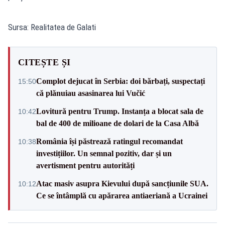
Sursa: Realitatea de Galati
CITEȘTE ȘI
Complot dejucat în Serbia: doi bărbați, suspectați
15:50
că plănuiau asasinarea lui Vučić
Lovitură pentru Trump. Instanța a blocat sala de
10:42
bal de 400 de milioane de dolari de la Casa Albă
România își păstrează ratingul recomandat
10:38
investițiilor. Un semnal pozitiv, dar și un
avertisment pentru autorități
Atac masiv asupra Kievului după sancțiunile SUA.
10:12
Ce se întâmplă cu apărarea antiaeriană a Ucrainei