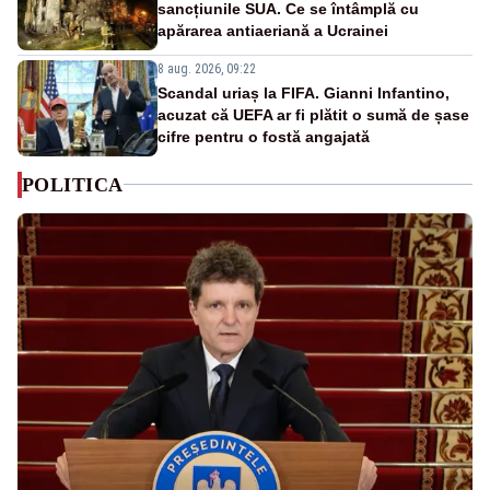
sancțiunile SUA. Ce se întâmplă cu
apărarea antiaeriană a Ucrainei
8 aug. 2026, 09:22
Scandal uriaș la FIFA. Gianni Infantino,
acuzat că UEFA ar fi plătit o sumă de șase
cifre pentru o fostă angajată
POLITICA