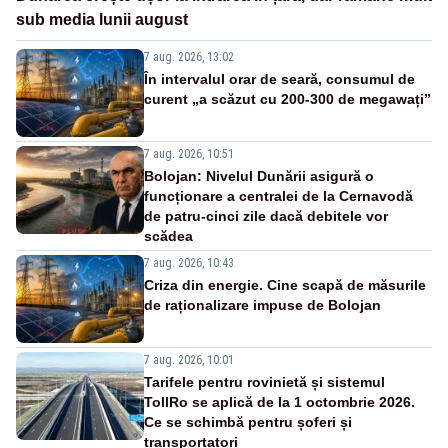
sub media lunii august
7 aug. 2026, 13:02
În intervalul orar de seară, consumul de
curent „a scăzut cu 200-300 de megawați”
7 aug. 2026, 10:51
Bolojan: Nivelul Dunării asigură o
funcționare a centralei de la Cernavodă
de patru-cinci zile dacă debitele vor
scădea
7 aug. 2026, 10:43
Criza din energie. Cine scapă de măsurile
de raționalizare impuse de Bolojan
7 aug. 2026, 10:01
Tarifele pentru rovinietă și sistemul
TollRo se aplică de la 1 octombrie 2026.
Ce se schimbă pentru șoferi și
transportatori