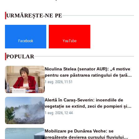
URMĂREȘTE-NE PE
Facebook
YouTube
POPULAR
Niculina Stelea (senator AUR): „4 motive
pentru care păstrarea ratingului de țară
nu este o reușită pentru Guvernul
1 aug. 2026, 11:51
Bolojan”
Alertă în Caraș-Severin: incendiile de
vegetație se extind, zeci de pompieri și
silvicultori se luptă cu flăcările - VIDEO
1 aug. 2026, 12:44
Mobilizare pe Dunărea Veche: se
pregătește devierea cursului fluviului