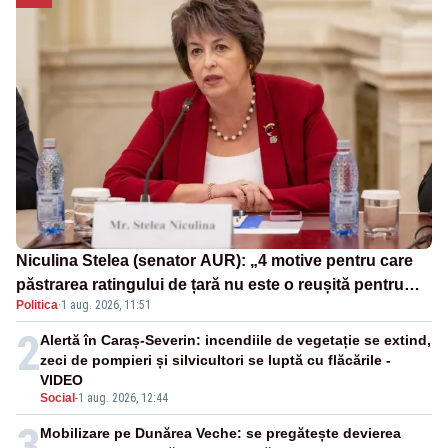
Niculina Stelea (senator AUR): „4 motive pentru care
păstrarea ratingului de țară nu este o reușită pentru
Politica
·
1 aug. 2026, 11:51
Guvernul Bolojan”
2
Alertă în Caraș-Severin: incendiile de vegetație se extind,
zeci de pompieri și silvicultori se luptă cu flăcările -
VIDEO
Social
-
1 aug. 2026, 12:44
3
Mobilizare pe Dunărea Veche: se pregătește devierea