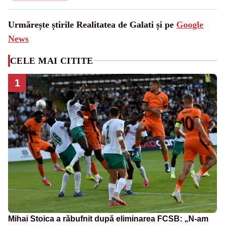
Urmărește știrile Realitatea de Galati și pe
Google
News
CELE MAI CITITE
1
Mihai Stoica a răbufnit după eliminarea FCSB: „N-am