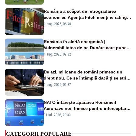
România a scăpat de retrogradarea
economiei. Agenția Fitch menține ratingul
„BBB-” cu perspectivă negativă
1 aug. 2026, 06:48
România în alertă energetică |
Vulnerabilitatea de pe Dunăre care pune
în pericol Centrala Cernavodă era
1 aug. 2026, 09:32
cunoscută de pe vremea lui Ceaușescu
De azi, milioane de români primesc un
drept nou. Ce se întâmplă dacă ți se strică
un produs
1 aug. 2026, 09:37
NATO întărește apărarea României!
Aeronave noi, trimise pentru interceptarea
și distrugerea dronelor
31 iul. 2026, 20:33
CATEGORII POPULARE