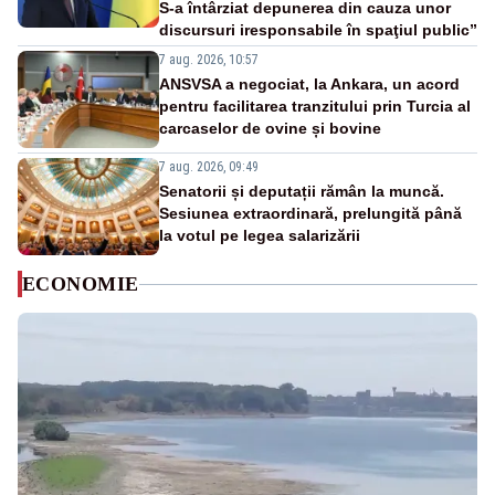
S-a întârziat depunerea din cauza unor
discursuri iresponsabile în spaţiul public”
7 aug. 2026, 10:57
ANSVSA a negociat, la Ankara, un acord
pentru facilitarea tranzitului prin Turcia al
carcaselor de ovine și bovine
7 aug. 2026, 09:49
Senatorii și deputații rămân la muncă.
Sesiunea extraordinară, prelungită până
la votul pe legea salarizării
ECONOMIE