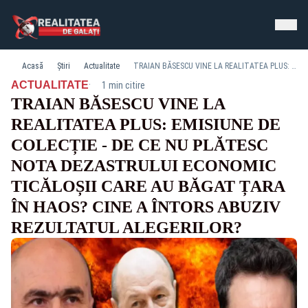
Acasă
Știri
Actualitate
TRAIAN BĂSESCU VINE LA REALITATEA PLUS: EMISIUNE DE COLECȚIE - DE CE NU PLĂTESC NOTA DEZASTRULUI ECONOMIC TICĂLOȘII CARE AU BĂGAT ȚARA ÎN HAOS? CINE A ÎNTORS ABUZIV REZULTATUL ALEGERILOR?
·
ACTUALITATE
1 min citire
TRAIAN BĂSESCU VINE LA
REALITATEA PLUS: EMISIUNE DE
COLECȚIE - DE CE NU PLĂTESC
NOTA DEZASTRULUI ECONOMIC
TICĂLOȘII CARE AU BĂGAT ȚARA
ÎN HAOS? CINE A ÎNTORS ABUZIV
REZULTATUL ALEGERILOR?