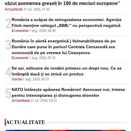
văzut asemenea greșeli în 190 de meciuri europene”
Actualitate
·
31 iul. 2026, 21:35
2
România a scăpat de retrogradarea economiei. Agenția
Fitch menține ratingul „BBB-” cu perspectivă negativă
Economie
-
1 aug. 2026, 06:48
3
România în alertă energetică | Vulnerabilitatea de pe
Dunăre care pune în pericol Centrala Cernavodă era
cunoscută de pe vremea lui Ceaușescu
Economie
-
1 aug. 2026, 09:32
4
De azi, milioane de români primesc un drept nou. Ce se
întâmplă dacă ți se strică un produs
Social
-
1 aug. 2026, 09:37
5
NATO întărește apărarea României! Aeronave noi, trimise
pentru interceptarea și distrugerea dronelor
Actualitate
-
31 iul. 2026, 20:33
ACTUALITATE