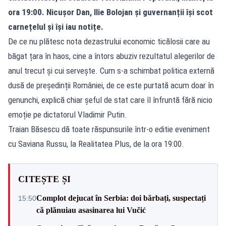
ora 19:00. Nicușor Dan, Ilie Bolojan și guvernanții își scot
carnețelul și își iau notițe.
De ce nu plătesc nota dezastrului economic ticălosii care au
băgat țara în haos, cine a întors abuziv rezultatul alegerilor de
anul trecut și cui servește. Cum s-a schimbat politica externă
dusă de președinții României, de ce este purtată acum doar în
genunchi, explică chiar șeful de stat care îl înfruntă fără nicio
emoție pe dictatorul Vladimir Putin.
Traian Băsescu dă toate răspunsurile într-o editie eveniment
cu Saviana Russu, la Realitatea Plus, de la ora 19:00.
CITEȘTE ȘI
Complot dejucat în Serbia: doi bărbați, suspectați
15:50
că plănuiau asasinarea lui Vučić