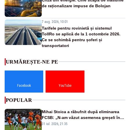
de raționalizare impuse de Bolojan
7 aug. 2026, 10:01
Tarifele pentru rovinietă și sistemul
TollRo se aplică de la 1 octombrie 2026.
Ce se schimbă pentru șoferi și
transportatori
URMĂREȘTE-NE PE
Facebook
YouTube
POPULAR
Mihai Stoica a răbufnit după eliminarea
FCSB: „N-am văzut asemenea greșeli în
190 de meciuri europene”
31 iul. 2026, 21:35