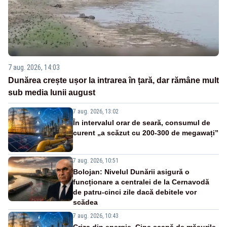
7 aug. 2026, 14:03
Dunărea crește ușor la intrarea în țară, dar rămâne mult
sub media lunii august
7 aug. 2026, 13:02
În intervalul orar de seară, consumul de
curent „a scăzut cu 200-300 de megawați”
7 aug. 2026, 10:51
Bolojan: Nivelul Dunării asigură o
funcționare a centralei de la Cernavodă
de patru-cinci zile dacă debitele vor
scădea
7 aug. 2026, 10:43
Criza din energie. Cine scapă de măsurile