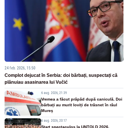
24 feb. 2026, 15:50
Complot dejucat în Serbia: doi bărbați, suspectați că
plănuiau asasinarea lui Vučić
6 aug. 2026, 21:39
Vremea a făcut prăpăd după caniculă. Doi
bărbați au murit loviți de trăsnet în râul
Mureș
6 aug. 2026, 20:17
Start spectaculos la UNTOLD 2026.