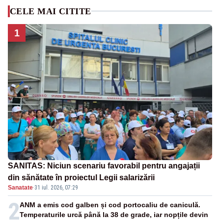
CELE MAI CITITE
1
SANITAS: Niciun scenariu favorabil pentru angajații
din sănătate în proiectul Legii salarizării
Sanatate
·
31 iul. 2026, 07:29
2
ANM a emis cod galben și cod portocaliu de caniculă.
Temperaturile urcă până la 38 de grade, iar nopțile devin