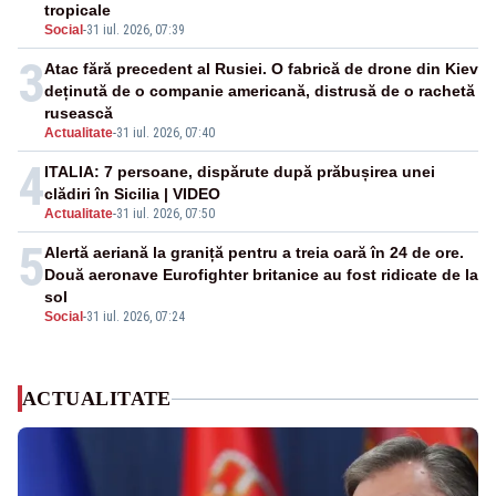
tropicale
Social
-
31 iul. 2026, 07:39
3
Atac fără precedent al Rusiei. O fabrică de drone din Kiev
deținută de o companie americană, distrusă de o rachetă
rusească
Actualitate
-
31 iul. 2026, 07:40
4
ITALIA: 7 persoane, dispărute după prăbușirea unei
clădiri în Sicilia | VIDEO
Actualitate
-
31 iul. 2026, 07:50
5
Alertă aeriană la graniță pentru a treia oară în 24 de ore.
Două aeronave Eurofighter britanice au fost ridicate de la
sol
Social
-
31 iul. 2026, 07:24
ACTUALITATE