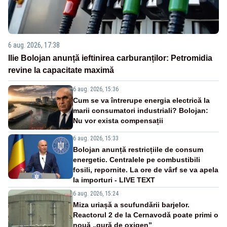
6 aug. 2026, 17:38
Ilie Bolojan anunță ieftinirea carburanților: Petromidia
revine la capacitate maximă
6 aug. 2026, 15:36
Cum se va întrerupe energia electrică la
marii consumatori industriali? Bolojan:
Nu vor exista compensații
6 aug. 2026, 15:33
Bolojan anunță restricțiile de consum
energetic. Centralele pe combustibili
fosili, repornite. La ore de vârf se va apela
la importuri - LIVE TEXT
6 aug. 2026, 15:24
Miza uriașă a scufundării barjelor.
Reactorul 2 de la Cernavodă poate primi o
nouă „gură de oxigen”