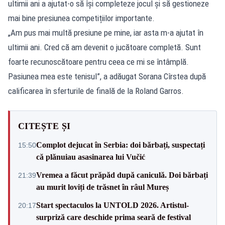
ultimii ani a ajutat-o să își completeze jocul și să gestioneze
mai bine presiunea competițiilor importante.
„Am pus mai multă presiune pe mine, iar asta m-a ajutat în
ultimii ani. Cred că am devenit o jucătoare completă. Sunt
foarte recunoscătoare pentru ceea ce mi se întâmplă.
Pasiunea mea este tenisul”, a adăugat Sorana Cîrstea după
calificarea în sferturile de finală de la Roland Garros.
CITEȘTE ȘI
Complot dejucat în Serbia: doi bărbați, suspectați
15:50
că plănuiau asasinarea lui Vučić
Vremea a făcut prăpăd după caniculă. Doi bărbați
21:39
au murit loviți de trăsnet în râul Mureș
Start spectaculos la UNTOLD 2026. Artistul-
20:17
surpriză care deschide prima seară de festival