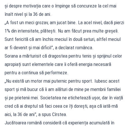
și despre motivația care o împinge să concureze la cel mai
înalt nivel și la 36 de ani.
„A fost un meci grozav, am jucat bine. La acel nivel, dacă pierzi
1% din intensitate, plătești. Nu am făcut prea multe greșeli.
Sunt fericită că am închis meciul în două seturi, altfel meciul
ar fi devenit și mai dificil”, a declarat românca.
Sorana a mărturisit că dragostea pentru tenis și sprijinul celor
apropiați sunt elementele care îi oferă energia necesară
pentru a continua să performeze.
„Nu există un motor mai puternic pentru sport. Iubesc acest
sport și mă bucur că îi am alături de mine pe membrii familiei
și pe prietenii mei. Societatea ne etichetează ușor, dar în viață
cred că ai dreptul să faci ceea ce îți dorești, așa că iată-mă
aici, la 36 de ani”, a spus Cîrstea.
Jucătoarea română consideră că experiența acumulată în