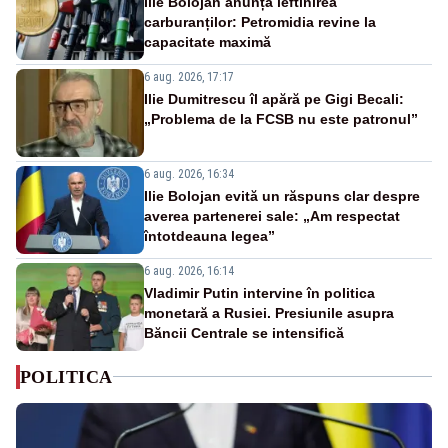
Ilie Bolojan anunță ieftinirea
carburanților: Petromidia revine la
capacitate maximă
6 aug. 2026, 17:17
Ilie Dumitrescu îl apără pe Gigi Becali:
„Problema de la FCSB nu este patronul”
6 aug. 2026, 16:34
Ilie Bolojan evită un răspuns clar despre
averea partenerei sale: „Am respectat
întotdeauna legea”
6 aug. 2026, 16:14
Vladimir Putin intervine în politica
monetară a Rusiei. Presiunile asupra
Băncii Centrale se intensifică
POLITICA