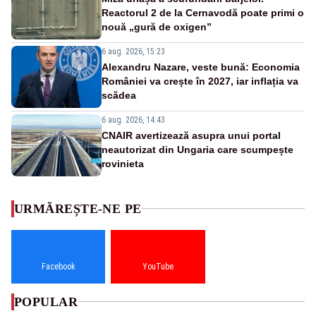
Reactorul 2 de la Cernavodă poate primi o
nouă „gură de oxigen”
6 aug. 2026, 15:23
Alexandru Nazare, veste bună: Economia
României va crește în 2027, iar inflația va
scădea
6 aug. 2026, 14:43
CNAIR avertizează asupra unui portal
neautorizat din Ungaria care scumpește
rovinieta
URMĂREȘTE-NE PE
Facebook
YouTube
POPULAR