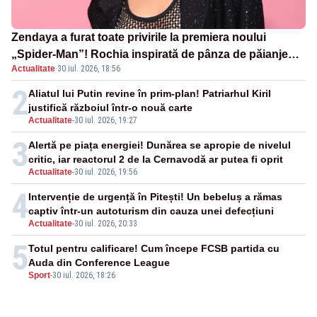
Zendaya a furat toate privirile la premiera noului
„Spider-Man”! Rochia inspirată de pânza de păianjen a
Actualitate
·
30 iul. 2026, 18:56
făcut senzație
2
Aliatul lui Putin revine în prim-plan! Patriarhul Kiril
justifică războiul într-o nouă carte
Actualitate
-
30 iul. 2026, 19:27
3
Alertă pe piața energiei! Dunărea se apropie de nivelul
critic, iar reactorul 2 de la Cernavodă ar putea fi oprit
Actualitate
-
30 iul. 2026, 19:56
4
Intervenție de urgență în Pitești! Un bebeluș a rămas
captiv într-un autoturism din cauza unei defecțiuni
Actualitate
-
30 iul. 2026, 20:33
5
Totul pentru calificare! Cum începe FCSB partida cu
Auda din Conference League
Sport
-
30 iul. 2026, 18:26