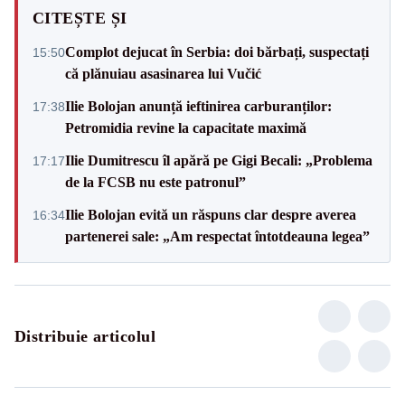
CITEȘTE ȘI
Complot dejucat în Serbia: doi bărbați, suspectați
15:50
că plănuiau asasinarea lui Vučić
Ilie Bolojan anunță ieftinirea carburanților:
17:38
Petromidia revine la capacitate maximă
Ilie Dumitrescu îl apără pe Gigi Becali: „Problema
17:17
de la FCSB nu este patronul”
Ilie Bolojan evită un răspuns clar despre averea
16:34
partenerei sale: „Am respectat întotdeauna legea”
Distribuie articolul