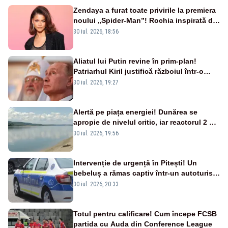
Zendaya a furat toate privirile la premiera
noului „Spider-Man”! Rochia inspirată de
pânza de păianjen a făcut senzație
30 iul. 2026, 18:56
Aliatul lui Putin revine în prim-plan!
Patriarhul Kiril justifică războiul într-o
nouă carte
30 iul. 2026, 19:27
Alertă pe piața energiei! Dunărea se
apropie de nivelul critic, iar reactorul 2 de
la Cernavodă ar putea fi oprit
30 iul. 2026, 19:56
Intervenție de urgență în Pitești! Un
bebeluș a rămas captiv într-un autoturism
din cauza unei defecțiuni
30 iul. 2026, 20:33
Totul pentru calificare! Cum începe FCSB
partida cu Auda din Conference League