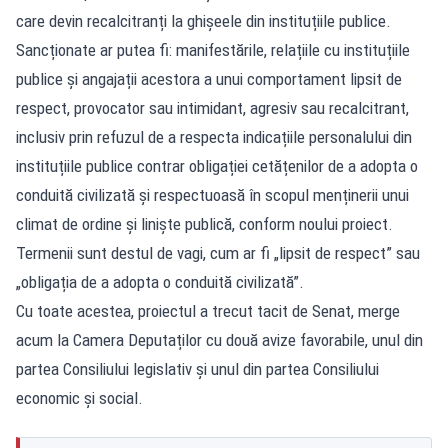
care devin recalcitranți la ghișeele din instituțiile publice.
Sancționate ar putea fi: manifestările, relațiile cu instituțiile
publice și angajații acestora a unui comportament lipsit de
respect, provocator sau intimidant, agresiv sau recalcitrant,
inclusiv prin refuzul de a respecta indicațiile personalului din
instituțiile publice contrar obligației cetățenilor de a adopta o
conduită civilizată și respectuoasă în scopul menținerii unui
climat de ordine și liniște publică, conform noului proiect.
Termenii sunt destul de vagi, cum ar fi „lipsit de respect” sau
„obligația de a adopta o conduită civilizată”.
Cu toate acestea, proiectul a trecut tacit de Senat, merge
acum la Camera Deputaților cu două avize favorabile, unul din
partea Consiliului legislativ și unul din partea Consiliului
economic și social.