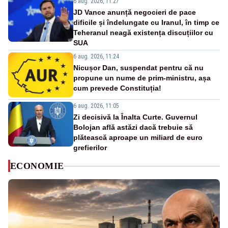
6 aug. 2026, 11:27
JD Vance anunță negocieri de pace
dificile și îndelungate cu Iranul, în timp ce
Teheranul neagă existența discuțiilor cu
SUA
6 aug. 2026, 11:24
Nicușor Dan, suspendat pentru că nu
propune un nume de prim-ministru, așa
cum prevede Constituția!
6 aug. 2026, 11:05
Zi decisivă la Înalta Curte. Guvernul
Bolojan află astăzi dacă trebuie să
plătească aproape un miliard de euro
grefierilor
ECONOMIE