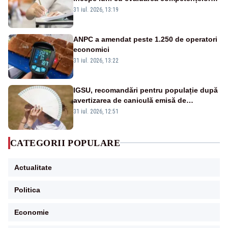
orale la Limba română
31 iul. 2026, 13:19
ANPC a amendat peste 1.250 de operatori
economici
31 iul. 2026, 13:22
IGSU, recomandări pentru populație după
avertizarea de caniculă emisă de
meteorologi
31 iul. 2026, 12:51
CATEGORII POPULARE
Actualitate
Politica
Economie