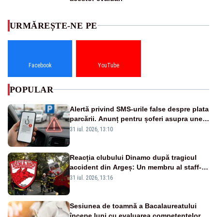
URMĂREȘTE-NE PE
Facebook
YouTube
POPULAR
Alertă privind SMS-urile false despre plata
parcării. Anunț pentru șoferi asupra unei
noi metode de fraudă online
31 iul. 2026, 13:10
Reacția clubului Dinamo după tragicul
accident din Argeș: Un membru al staff-
ului medical a murit, antrenorul Adrian
31 iul. 2026, 13:16
Ropotan este în spital
Sesiunea de toamnă a Bacalaureatului
începe luni cu evaluarea competențelor