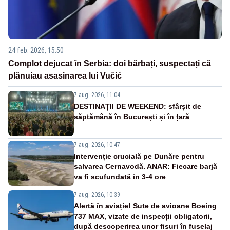
24 feb. 2026, 15:50
Complot dejucat în Serbia: doi bărbați, suspectați că
plănuiau asasinarea lui Vučić
7 aug. 2026, 11:04
DESTINAȚII DE WEEKEND: sfârșit de
săptămână în București și în țară
7 aug. 2026, 10:47
Intervenție crucială pe Dunăre pentru
salvarea Cernavodă. ANAR: Fiecare barjă
va fi scufundată în 3-4 ore
7 aug. 2026, 10:39
Alertă în aviație! Sute de avioane Boeing
737 MAX, vizate de inspecții obligatorii,
după descoperirea unor fisuri în fuselaj