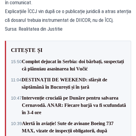
în comunicat.
Explicațiile ÎCCJ vin după ce o publicație juridică a atras atenția
că dosarul trebuia instrumentat de DIICOR, nu de ÎCCj.
Sursa: Realitatea din Justitie
CITEȘTE ȘI
Complot dejucat în Serbia: doi bărbați, suspectați
15:50
că plănuiau asasinarea lui Vučić
DESTINAȚII DE WEEKEND: sfârșit de
11:04
săptămână în București și în țară
Intervenție crucială pe Dunăre pentru salvarea
10:47
Cernavodă. ANAR: Fiecare barjă va fi scufundată
în 3-4 ore
Alertă în aviație! Sute de avioane Boeing 737
10:39
MAX, vizate de inspecții obligatorii, după