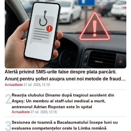
Alertă privind SMS-urile false despre plata parcării.
Anunț pentru șoferi asupra unei noi metode de fraudă
Actualitate
·
31 iul. 2026, 13:10
online
2
Reacția clubului Dinamo după tragicul accident din
Argeș: Un membru al staff-ului medical a murit,
antrenorul Adrian Ropotan este în spital
Actualitate
-
31 iul. 2026, 13:16
3
Sesiunea de toamnă a Bacalaureatului începe luni cu
evaluarea competențelor orale la Limba română