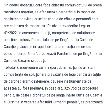
”În cadrul dosarului care face obiectul comunicatului de presă
menționat anterior, se efectuează cercetări și in raport de
sprijinirea activităților infracționale de către o persoană care
are calitatea de magistrat. Potrivit prevederilor Legii nr.
49/2022, în asemenea situații, competența de soluționare
aparține exclusiv Parchetului de pe lângă Înalta Curte de
Casație și Justiție in raport de toate infracțiunile ce fac
obiectul cercetărilor”, precizează Parchetul de pe lângă Înalta
Curte de Casație și Justiție.
Totodată, menționăm că, în raport de infracțiunile aflate în
competența de soluționare prevăzută de lege pentru unitățile
de parchet ierarhic inferioare, cauzele instrumentate de
acestea au fost preluate, în baza art. 325 Cod de procedură
penală, de către Parchetul de pe lângă Înalta Curte de Casație
și Justiție în vederea efectuării urmăririi penale”, se precizează