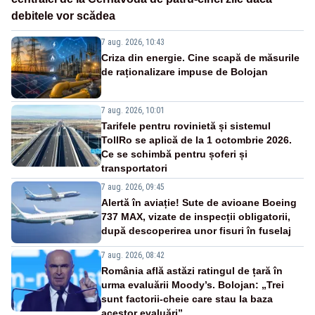
debitele vor scădea
7 aug. 2026, 10:43
Criza din energie. Cine scapă de măsurile
de raționalizare impuse de Bolojan
7 aug. 2026, 10:01
Tarifele pentru rovinietă și sistemul
TollRo se aplică de la 1 octombrie 2026.
Ce se schimbă pentru șoferi și
transportatori
7 aug. 2026, 09:45
Alertă în aviație! Sute de avioane Boeing
737 MAX, vizate de inspecții obligatorii,
după descoperirea unor fisuri în fuselaj
7 aug. 2026, 08:42
România află astăzi ratingul de țară în
urma evaluării Moody’s. Bolojan: „Trei
sunt factorii-cheie care stau la baza
acestor evaluări”