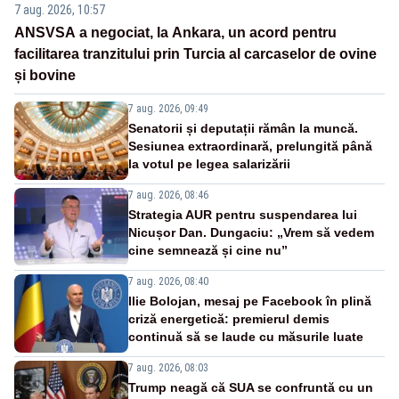
7 aug. 2026, 10:57
ANSVSA a negociat, la Ankara, un acord pentru
facilitarea tranzitului prin Turcia al carcaselor de ovine
și bovine
7 aug. 2026, 09:49
Senatorii și deputații rămân la muncă.
Sesiunea extraordinară, prelungită până
la votul pe legea salarizării
7 aug. 2026, 08:46
Strategia AUR pentru suspendarea lui
Nicușor Dan. Dungaciu: „Vrem să vedem
cine semnează și cine nu”
7 aug. 2026, 08:40
Ilie Bolojan, mesaj pe Facebook în plină
criză energetică: premierul demis
continuă să se laude cu măsurile luate
7 aug. 2026, 08:03
Trump neagă că SUA se confruntă cu un