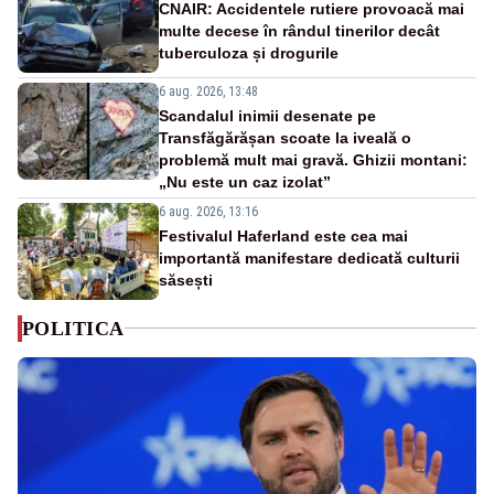
CNAIR: Accidentele rutiere provoacă mai
multe decese în rândul tinerilor decât
tuberculoza și drogurile
6 aug. 2026, 13:48
Scandalul inimii desenate pe
Transfăgărășan scoate la iveală o
problemă mult mai gravă. Ghizii montani:
„Nu este un caz izolat”
6 aug. 2026, 13:16
Festivalul Haferland este cea mai
importantă manifestare dedicată culturii
săsești
POLITICA