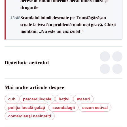
decese în rândul tinerilor decât tuberculoza și
drogurile
Scandalul inimii desenate pe Transfăgărășan
13:48
scoate la iveală o problemă mult mai gravă. Ghizii
montani: „Nu este un caz izolat”
Distribuie articolul
Mai multe articole despre
cub
parcare ilegala
beţivi
masuri
poliția locală galați
scandalagii
sezon estival
comercianşi necinstiţi