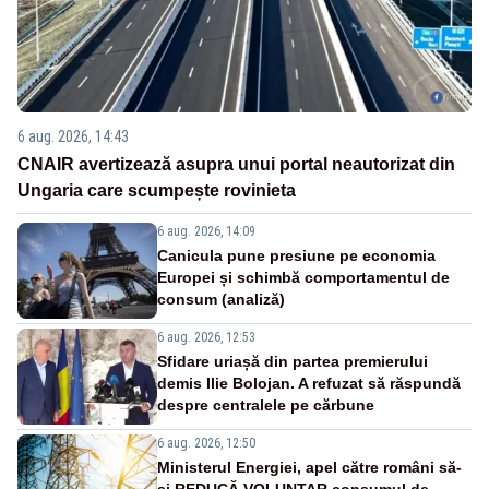
6 aug. 2026, 14:43
CNAIR avertizează asupra unui portal neautorizat din
Ungaria care scumpește rovinieta
6 aug. 2026, 14:09
Canicula pune presiune pe economia
Europei și schimbă comportamentul de
consum (analiză)
6 aug. 2026, 12:53
Sfidare uriașă din partea premierului
demis Ilie Bolojan. A refuzat să răspundă
despre centralele pe cărbune
6 aug. 2026, 12:50
Ministerul Energiei, apel către români să-
și REDUCĂ VOLUNTAR consumul de