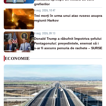
grefierilor
6 aug. 2026, 10:47
Trei morți în urma unui atac rusesc asupra
regiunii Harkov
6 aug. 2026, 09:13
Donald Trump a răbufnit împotriva șefului
Pentagonului: președintele, enervat că i
s-ar fi ascuns penuria de rachete – SURSE
ECONOMIE