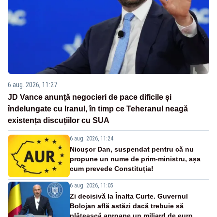
6 aug. 2026, 11:27
JD Vance anunță negocieri de pace dificile și
îndelungate cu Iranul, în timp ce Teheranul neagă
existența discuțiilor cu SUA
6 aug. 2026, 11:24
Nicușor Dan, suspendat pentru că nu
propune un nume de prim-ministru, așa
cum prevede Constituția!
6 aug. 2026, 11:05
Zi decisivă la Înalta Curte. Guvernul
Bolojan află astăzi dacă trebuie să
plătească aproape un miliard de euro