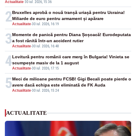
Actualitate
·
30 iul. 2026, 15:36
2
Bruxelles aprobă o nouă tranșă uriașă pentru Ucraina!
Miliarde de euro pentru armament și apărare
Actualitate
-
30 iul. 2026, 16:19
3
Momente de panică pentru Diana Șoșoacă! Eurodeputata
a fost rănită într-un accident rutier
Actualitate
-
30 iul. 2026, 16:48
4
Lovitură pentru românii care merg în Bulgaria! Vinieta se
scumpește masiv de la 1 august
Actualitate
-
30 iul. 2026, 17:15
5
Meci de milioane pentru FCSB! Gigi Becali poate pierde o
avere dacă echipa este eliminată de FK Auda
Actualitate
-
30 iul. 2026, 15:24
ACTUALITATE