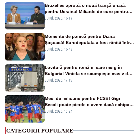
Bruxelles aprobă o nouă tranșă uriașă
pentru Ucraina! Miliarde de euro pentru
armament și apărare
30 iul. 2026, 16:19
Momente de panică pentru Diana
Șoșoacă! Eurodeputata a fost rănită într-
un accident rutier
30 iul. 2026, 16:48
Lovitură pentru românii care merg în
Bulgaria! Vinieta se scumpește masiv de
la 1 august
30 iul. 2026, 17:15
Meci de milioane pentru FCSB! Gigi
Becali poate pierde o avere dacă echipa
este eliminată de FK Auda
30 iul. 2026, 15:24
CATEGORII POPULARE