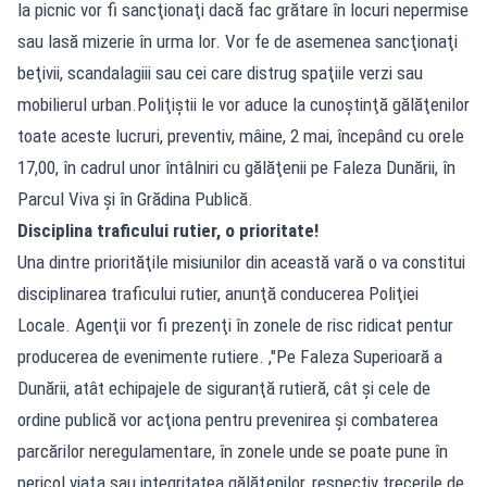
la picnic vor fi sancţionaţi dacă fac grătare în locuri nepermise
sau lasă mizerie în urma lor. Vor fe de asemenea sancţionaţi
beţivii, scandalagiii sau cei care distrug spaţiile verzi sau
mobilierul urban.Poliţiştii le vor aduce la cunoştinţă gălăţenilor
toate aceste lucruri, preventiv, mâine, 2 mai, începând cu orele
17,00, în cadrul unor întâlniri cu gălăţenii pe Faleza Dunării, în
Parcul Viva şi în Grădina Publică.
Disciplina traficului rutier, o prioritate!
Una dintre priorităţile misiunilor din această vară o va constitui
disciplinarea traficului rutier, anunţă conducerea Poliţiei
Locale. Agenţii vor fi prezenţi în zonele de risc ridicat pentur
producerea de evenimente rutiere. ,"Pe Faleza Superioară a
Dunării, atât echipajele de siguranţă rutieră, cât şi cele de
ordine publică vor acţiona pentru prevenirea şi combaterea
parcărilor neregulamentare, în zonele unde se poate pune în
pericol viaţa sau integritatea gălăţenilor, respectiv trecerile de