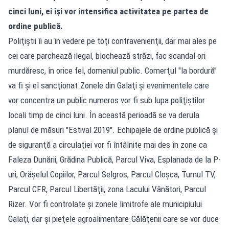
cinci luni, ei îşi vor intensifica activitatea pe partea de
ordine publică.
Poliţiştii îi au în vedere pe toţi contravenienţii, dar mai ales pe
cei care parchează ilegal, blochează străzi, fac scandal ori
murdăresc, în orice fel, domeniul public. Comerţul "la bordură"
va fi şi el sancţionat.Zonele din Galaţi şi evenimentele care
vor concentra un public numeros vor fi sub lupa poliţiştilor
locali timp de cinci luni. În această perioadă se va derula
planul de măsuri "Estival 2019". Echipajele de ordine publică şi
de siguranţă a circulaţiei vor fi întâlnite mai des în zone ca
Faleza Dunării, Grădina Publică, Parcul Viva, Esplanada de la P-
uri, Orăşelul Copiilor, Parcul Selgros, Parcul Cloşca, Turnul TV,
Parcul CFR, Parcul Libertăţii, zona Lacului Vânători, Parcul
Rizer. Vor fi controlate şi zonele limitrofe ale municipiului
Galaţi, dar şi pieţele agroalimentare.Gălăţenii care se vor duce