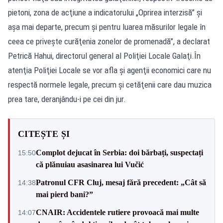
pietoni, zona de acţiune a indicatorului „Oprirea interzisă” şi
aşa mai departe, precum şi pentru luarea măsurilor legale în
ceea ce priveşte curăţenia zonelor de promenadă”, a declarat
Petrică Hahui, directorul general al Poliţiei Locale Galaţi.În
atenţia Poliţiei Locale se vor afla şi agenţii economici care nu
respectă normele legale, precum şi cetăţenii care dau muzica
prea tare, deranjându-i pe cei din jur.
CITEȘTE ȘI
Complot dejucat în Serbia: doi bărbați, suspectați
15:50
că plănuiau asasinarea lui Vučić
Patronul CFR Cluj, mesaj fără precedent: „Cât să
14:38
mai pierd bani?”
CNAIR: Accidentele rutiere provoacă mai multe
14:07