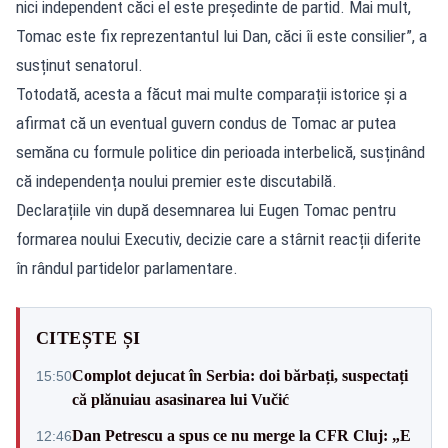
nici independent căci el este preşedinte de partid. Mai mult,
Tomac este fix reprezentantul lui Dan, căci îi este consilier”, a
susținut senatorul.
Totodată, acesta a făcut mai multe comparații istorice și a
afirmat că un eventual guvern condus de Tomac ar putea
semăna cu formule politice din perioada interbelică, susținând
că independența noului premier este discutabilă.
Declarațiile vin după desemnarea lui Eugen Tomac pentru
formarea noului Executiv, decizie care a stârnit reacții diferite
în rândul partidelor parlamentare.
CITEȘTE ȘI
Complot dejucat în Serbia: doi bărbați, suspectați
15:50
că plănuiau asasinarea lui Vučić
Dan Petrescu a spus ce nu merge la CFR Cluj: „E
12:46