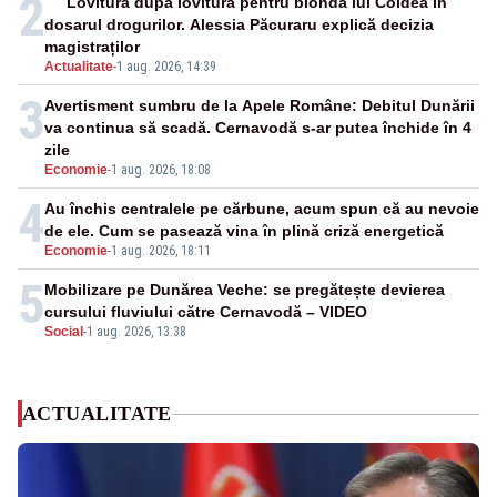
2
Lovitură după lovitură pentru blonda lui Coldea în
dosarul drogurilor. Alessia Păcuraru explică decizia
magistraților
Actualitate
-
1 aug. 2026, 14:39
3
Avertisment sumbru de la Apele Române: Debitul Dunării
va continua să scadă. Cernavodă s-ar putea închide în 4
zile
Economie
-
1 aug. 2026, 18:08
4
Au închis centralele pe cărbune, acum spun că au nevoie
de ele. Cum se pasează vina în plină criză energetică
Economie
-
1 aug. 2026, 18:11
5
Mobilizare pe Dunărea Veche: se pregătește devierea
cursului fluviului către Cernavodă – VIDEO
Social
-
1 aug. 2026, 13:38
ACTUALITATE