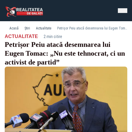
Acasă
Știri
Actualitate
Petrișor Peiu atacă desemnarea lui Eugen Tomac: „Nu este tehnocrat, ci un activist de partid”
·
ACTUALITATE
2 min citire
Petrișor Peiu atacă desemnarea lui
Eugen Tomac: „Nu este tehnocrat, ci un
activist de partid”