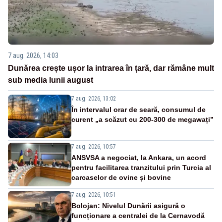
7 aug. 2026, 14:03
Dunărea crește ușor la intrarea în țară, dar rămâne mult
sub media lunii august
7 aug. 2026, 13:02
În intervalul orar de seară, consumul de
curent „a scăzut cu 200-300 de megawați”
7 aug. 2026, 10:57
ANSVSA a negociat, la Ankara, un acord
pentru facilitarea tranzitului prin Turcia al
carcaselor de ovine și bovine
7 aug. 2026, 10:51
Bolojan: Nivelul Dunării asigură o
funcționare a centralei de la Cernavodă