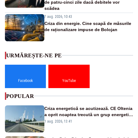
de patru-cinci zile dacă debitele vor
scădea
7 aug. 2026, 10:43
Criza din energie. Cine scapă de măsurile
de raționalizare impuse de Bolojan
URMĂREȘTE-NE PE
Facebook
YouTube
POPULAR
Criza energetică se acutizează. CE Oltenia
a oprit noaptea trecută un grup energetic
de la Rovinari
1 aug. 2026, 13:41