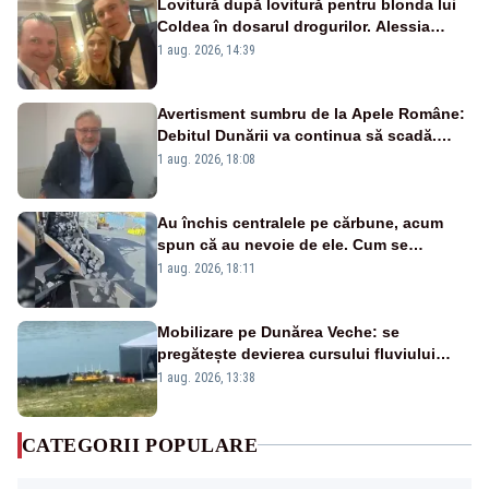
Lovitură după lovitură pentru blonda lui
Coldea în dosarul drogurilor. Alessia
Păcuraru explică decizia magistraților
1 aug. 2026, 14:39
Avertisment sumbru de la Apele Române:
Debitul Dunării va continua să scadă.
Cernavodă s-ar putea închide în 4 zile
1 aug. 2026, 18:08
Au închis centralele pe cărbune, acum
spun că au nevoie de ele. Cum se
pasează vina în plină criză energetică
1 aug. 2026, 18:11
Mobilizare pe Dunărea Veche: se
pregătește devierea cursului fluviului
către Cernavodă – VIDEO
1 aug. 2026, 13:38
CATEGORII POPULARE