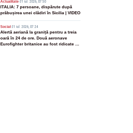
4
Actualitate
-
31 iul. 2026, 07:50
ITALIA: 7 persoane, dispărute după
prăbușirea unei clădiri în Sicilia | VIDEO
5
Social
-
31 iul. 2026, 07:24
Alertă aeriană la graniță pentru a treia
oară în 24 de ore. Două aeronave
Eurofighter britanice au fost ridicate de
la sol