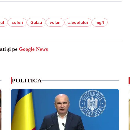
ul
soferi
Galati
volan
alcoolului
mg/l
ati și pe
Google News
POLITICA