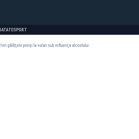
NATATE
SPORT
feri gălăţeni prinşi la volan sub influenţa alcoolului