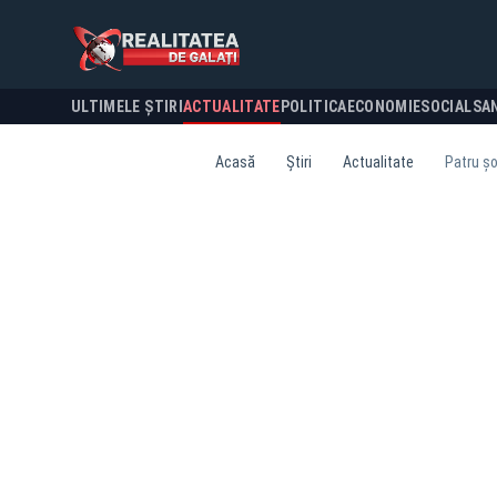
ULTIMELE ȘTIRI
ACTUALITATE
POLITICA
ECONOMIE
SOCIAL
SA
Acasă
Știri
Actualitate
Patru şo