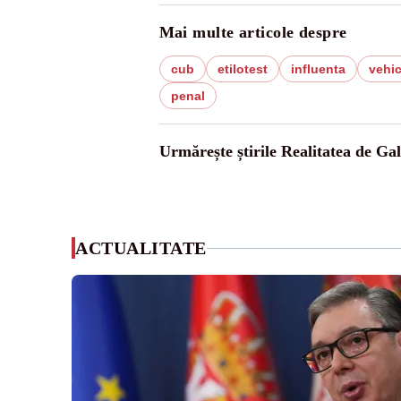
Mai multe articole despre
cub
etilotest
influenta
vehic
penal
Urmărește știrile Realitatea de Gal
ACTUALITATE