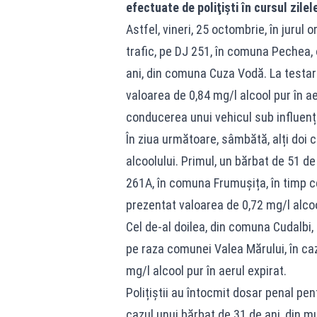
efectuate de poliţişti în cursul zile
Astfel, vineri, 25 octombrie, în jurul o
trafic, pe DJ 251, în comuna Pechea,
ani, din comuna Cuza Vodă. La testare
valoarea de 0,84 mg/l alcool pur în a
conducerea unui vehicul sub influența
În ziua următoare, sâmbătă, alți doi 
alcoolului. Primul, un bărbat de 51 de a
261A, în comuna Frumușița, în timp c
prezentat valoarea de 0,72 mg/l alcool
Cel de-al doilea, din comuna Cudalbi, 
pe raza comunei Valea Mărului, în caz
mg/l alcool pur în aerul expirat.
Polițiștii au întocmit dosar penal pen
cazul unui bărbat de 31 de ani, din m