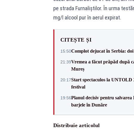
pe strada Furnaliștilor. În urma testă
mg/l alcool pur în aerul expirat.
CITEȘTE ȘI
Complot dejucat în Serbia: doi 
15:50
Vremea a făcut prăpăd după cani
21:39
Mureș
Start spectaculos la UNTOLD 20
20:17
festival
Planul decisiv pentru salvarea
19:56
barjele în Dunăre
Distribuie articolul