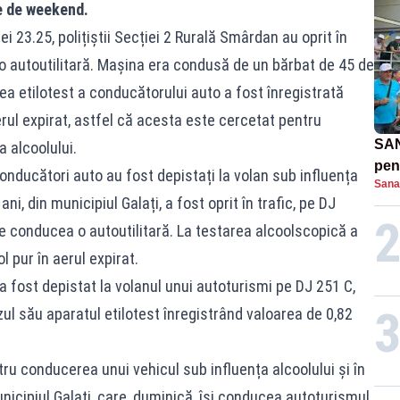
le de weekend.
rei 23.25, polițiștii Secției 2 Rurală Smârdan au oprit în
 o autoutilitară. Maşina era condusă de un bărbat de 45 de
a etilotest a conducătorului auto a fost înregistrată
erul expirat, astfel că acesta este cercetat pentru
SAN
 alcoolului.
pent
conducători auto au fost depistați la volan sub influența
Sana
proi
ni, din municipiul Galați, a fost oprit în trafic, pe DJ
e conducea o autoutilitară. La testarea alcoolscopică a
 pur în aerul expirat.
a fost depistat la volanul unui autoturismi pe DJ 251 C,
ul său aparatul etilotest înregistrând valoarea de 0,82
tru conducerea unui vehicul sub influența alcoolului și în
unicipiul Galați, care, duminică, îşi conducea autoturismul