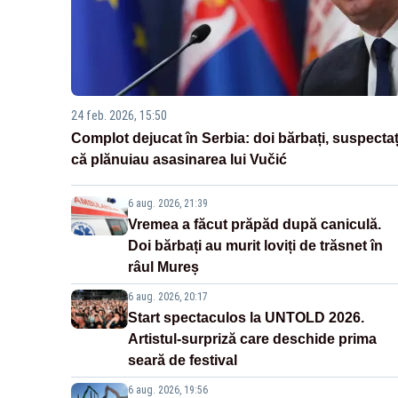
24 feb. 2026, 15:50
Complot dejucat în Serbia: doi bărbați, suspectaț
că plănuiau asasinarea lui Vučić
6 aug. 2026, 21:39
Vremea a făcut prăpăd după caniculă.
Doi bărbați au murit loviți de trăsnet în
râul Mureș
6 aug. 2026, 20:17
Start spectaculos la UNTOLD 2026.
Artistul-surpriză care deschide prima
seară de festival
6 aug. 2026, 19:56