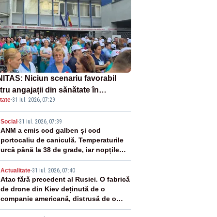
ITAS: Niciun scenariu favorabil
ru angajații din sănătate în
tate
·
31 iul. 2026, 07:29
ectul Legii salarizării
2
Social
-
31 iul. 2026, 07:39
ANM a emis cod galben și cod
portocaliu de caniculă. Temperaturile
urcă până la 38 de grade, iar nopțile
devin tropicale
3
Actualitate
-
31 iul. 2026, 07:40
Atac fără precedent al Rusiei. O fabrică
de drone din Kiev deținută de o
companie americană, distrusă de o
rachetă rusească