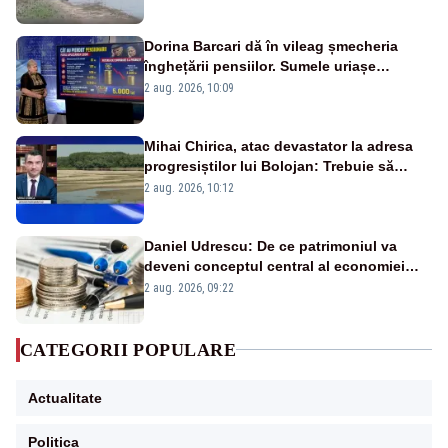
fluviului - IMAGINI AERIENE
Dorina Barcari dă în vileag șmecheria
înghețării pensiilor. Sumele uriașe
pierdute de fiecare român
2 aug. 2026, 10:09
Mihai Chirica, atac devastator la adresa
progresiștilor lui Bolojan: Trebuie să
protejăm și natura, dar nu șținem omaneii
2 aug. 2026, 10:12
în stare permanentă de alertă
Daniel Udrescu: De ce patrimoniul va
deveni conceptul central al economiei
viitoare?
2 aug. 2026, 09:22
CATEGORII POPULARE
Actualitate
Politica