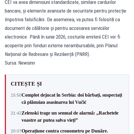
CEI va avea dimensiuni standardizate, similare cardurilor
bancare, și elemente avansate de securitate pentru protecție
împotriva falsificării. De asemenea, va putea fi folosită ca
document de călătorie și pentru accesarea serviciilor
electronice. Până în iunie 2026, costurile emiterii CEI vor fi
acoperite prin fonduri externe nerambursabile, prin Planul
Național de Redresare și Reziliență (PNRR).
Sursa: Newsinn
CITEȘTE ȘI
Complot dejucat în Serbia: doi bărbați, suspectați
15:50
că plănuiau asasinarea lui Vučić
Zelenski trage un semnal de alarmă: „Rachetele
21:42
voastre ar putea salva vieți”
Operațiune contra cronometru pe Dunăre.
20:07