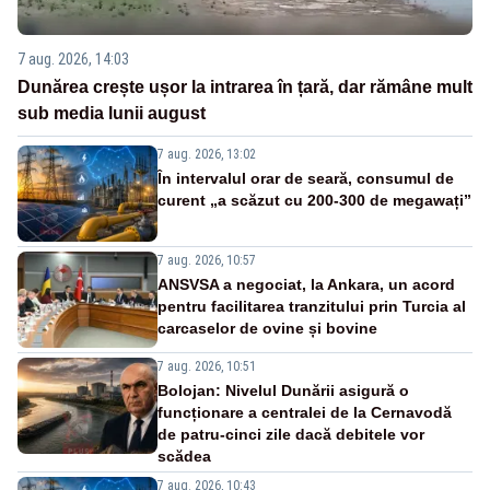
7 aug. 2026, 14:03
Dunărea crește ușor la intrarea în țară, dar rămâne mult
sub media lunii august
7 aug. 2026, 13:02
În intervalul orar de seară, consumul de
curent „a scăzut cu 200-300 de megawați”
7 aug. 2026, 10:57
ANSVSA a negociat, la Ankara, un acord
pentru facilitarea tranzitului prin Turcia al
carcaselor de ovine și bovine
7 aug. 2026, 10:51
Bolojan: Nivelul Dunării asigură o
funcționare a centralei de la Cernavodă
de patru-cinci zile dacă debitele vor
scădea
7 aug. 2026, 10:43