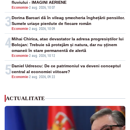
fluviului - IMAGINI AERIENE
Economie
-
2 aug. 2026, 10:07
3
Dorina Barcari dă în vileag șmecheria înghețării pensiilor.
Sumele uriașe pierdute de fiecare român
Economie
-
2 aug. 2026, 10:09
4
Mihai Chirica, atac devastator la adresa progresiștilor lui
Bolojan: Trebuie să protejăm și natura, dar nu șținem
omaneii în stare permanentă de alertă
Economie
-
2 aug. 2026, 10:12
5
Daniel Udrescu: De ce patrimoniul va deveni conceptul
central al economiei viitoare?
Economie
-
2 aug. 2026, 09:22
ACTUALITATE