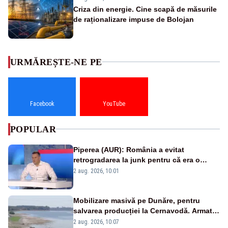
Criza din energie. Cine scapă de măsurile
de raționalizare impuse de Bolojan
URMĂREȘTE-NE PE
Facebook
YouTube
POPULAR
Piperea (AUR): România a evitat
retrogradarea la junk pentru că era o
catastrofă pentru bănci și fondurile de
2 aug. 2026, 10:01
pensii
Mobilizare masivă pe Dunăre, pentru
salvarea producției la Cernavodă. Armata
va detona o stâncă și va devia apa
2 aug. 2026, 10:07