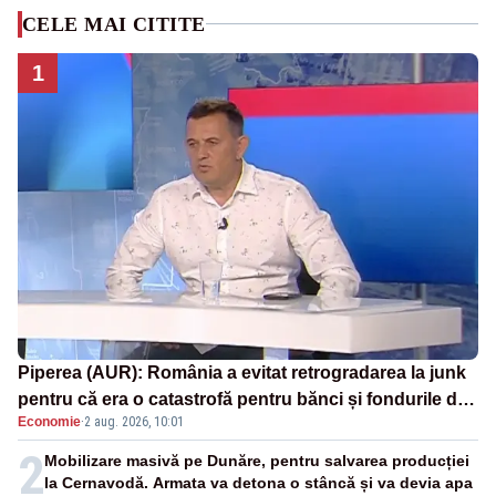
CELE MAI CITITE
1
Piperea (AUR): România a evitat retrogradarea la junk
pentru că era o catastrofă pentru bănci și fondurile de
Economie
·
2 aug. 2026, 10:01
pensii
2
Mobilizare masivă pe Dunăre, pentru salvarea producției
la Cernavodă. Armata va detona o stâncă și va devia apa