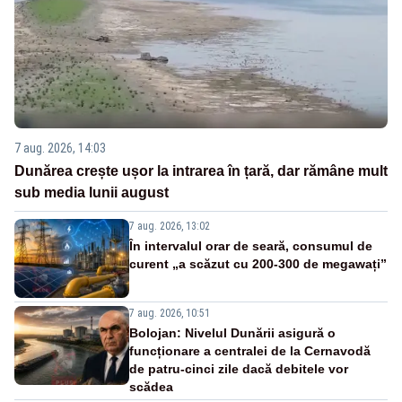
7 aug. 2026, 14:03
Dunărea crește ușor la intrarea în țară, dar rămâne mult
sub media lunii august
7 aug. 2026, 13:02
În intervalul orar de seară, consumul de
curent „a scăzut cu 200-300 de megawați”
7 aug. 2026, 10:51
Bolojan: Nivelul Dunării asigură o
funcționare a centralei de la Cernavodă
de patru-cinci zile dacă debitele vor
scădea