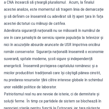
a CNA încearcă să șteargă pluralismul. Acum, la finalul
acestei analize, este momentul să tragem linia de demarcație
și să definim ce înseamnă cu adevărat să îți aperi țara în fața
acestei dictaturi cu mănuși de catifea.
Adevărata siguranță națională nu se măsoară în numărul de
ore în care jurnaliștii de serviciu sperie populația la televizor și
nici în acuzațiile absurde aruncate de USR împotriva oricărui
român conservator. Siguranța națională înseamnă o economie
suverană, spitale moderne, școli sigure și independență
energetică. Înseamnă protejarea capitalului românesc și a
micilor producători tradiționali care își câștigă pâinea cinstit,
nu predarea resurselor țării către interese globale în schimbul
unor validări politice de laborator.
Patriotismul real nu are nevoie de isterie, ci de demnitate și
soluții ferme. În timp ce partidele de sistem se blochează în
negocieri sterile pentru funcții la Cotroceni, iar țara plutește