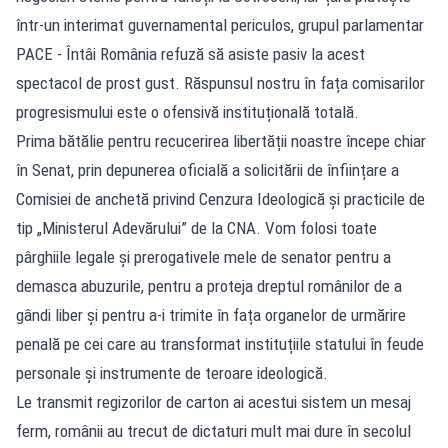
într-un interimat guvernamental periculos, grupul parlamentar
PACE - Întâi România refuză să asiste pasiv la acest
spectacol de prost gust. Răspunsul nostru în fața comisarilor
progresismului este o ofensivă instituțională totală.
Prima bătălie pentru recucerirea libertății noastre începe chiar
în Senat, prin depunerea oficială a solicitării de înființare a
Comisiei de anchetă privind Cenzura Ideologică și practicile de
tip „Ministerul Adevărului” de la CNA. Vom folosi toate
pârghiile legale și prerogativele mele de senator pentru a
demasca abuzurile, pentru a proteja dreptul românilor de a
gândi liber și pentru a-i trimite în fața organelor de urmărire
penală pe cei care au transformat instituțiile statului în feude
personale și instrumente de teroare ideologică.
Le transmit regizorilor de carton ai acestui sistem un mesaj
ferm, românii au trecut de dictaturi mult mai dure în secolul