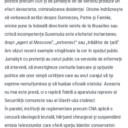
politice precum USR și de jurnaliștii lor de serviciu produce un
efect devastator, criminalizarea disidenței. Oricine îndrăznește
să vorbească astăzi despre Dumnezeu, Patrie și Familie,
oricine pune la îndoială directivele venite de la Bruxelles sau
critică incompetența Guvernului este etichetat instantaneu
drept „agent al Moscovei”, „extremist” sau „trădător de țară”.
Am văzut recent exemple strigătoare la cer în spațiul public.
Jurnaliști cu pretenții au cerut public ca serviciile de informații
să intervină, să investigheze conturile bancare și opțiunile
politice ale unor simpli cetățeni care au avut curajul să își
exprime nemulțumirea și să huiduie oficialii statului. Aceasta
nu mai este presă, ci o replică fidelă a aparatului represiv al
Securității comuniste sau al Glavlit-ului stalinist.
În paralel, instituții de reglementare precum CNA aplică o
cenzură ideologică brutală, hărțuind chirurgical și suspendând
emisia televiziunilor care oferă spațiu liderilor conservatori.