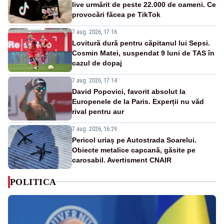
live urmărit de peste 22.000 de oameni. Ce
provocări făcea pe TikTok
7 aug. 2026, 17:16
Lovitură dură pentru căpitanul lui Sepsi.
Cosmin Matei, suspendat 9 luni de TAS în
cazul de dopaj
7 aug. 2026, 17:14
David Popovici, favorit absolut la
Europenele de la Paris. Experții nu văd
rival pentru aur
7 aug. 2026, 16:29
Pericol uriaș pe Autostrada Soarelui.
Obiecte metalice capcană, găsite pe
carosabil. Avertisment CNAIR
POLITICA