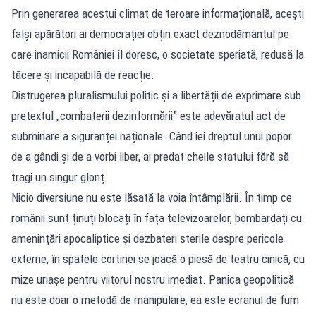
Prin generarea acestui climat de teroare informațională, acești
falși apărători ai democrației obțin exact deznodământul pe
care inamicii României îl doresc, o societate speriată, redusă la
tăcere și incapabilă de reacție.
Distrugerea pluralismului politic și a libertății de exprimare sub
pretextul „combaterii dezinformării” este adevăratul act de
subminare a siguranței naționale. Când iei dreptul unui popor
de a gândi și de a vorbi liber, ai predat cheile statului fără să
tragi un singur glonț.
Nicio diversiune nu este lăsată la voia întâmplării. În timp ce
românii sunt ținuți blocați în fața televizoarelor, bombardați cu
amenințări apocaliptice și dezbateri sterile despre pericole
externe, în spatele cortinei se joacă o piesă de teatru cinică, cu
mize uriașe pentru viitorul nostru imediat. Panica geopolitică
nu este doar o metodă de manipulare, ea este ecranul de fum