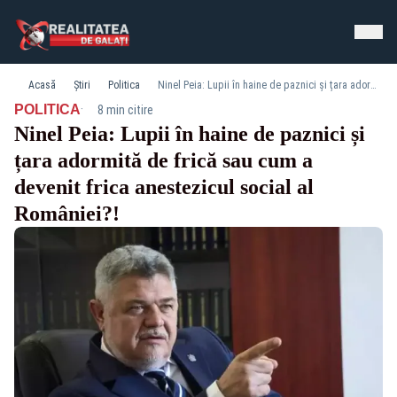
Acasă
Știri
Politica
Ninel Peia: Lupii în haine de paznici și țara adormită de frică sau cum a devenit frica anestezicul social al României?!
·
POLITICA
8 min citire
Ninel Peia: Lupii în haine de paznici și
țara adormită de frică sau cum a
devenit frica anestezicul social al
României?!