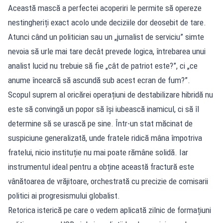
Această mască a perfectei acoperiri le permite să opereze
nestingheriți exact acolo unde deciziile dor deosebit de tare.
Atunci când un politician sau un „jurnalist de serviciu” simte
nevoia să urle mai tare decât prevede logica, întrebarea unui
analist lucid nu trebuie să fie „cât de patriot este?”, ci „ce
anume încearcă să ascundă sub acest ecran de fum?”.
Scopul suprem al oricărei operațiuni de destabilizare hibridă nu
este să convingă un popor să își iubească inamicul, ci să îl
determine să se urască pe sine. Într-un stat măcinat de
suspiciune generalizată, unde fratele ridică mâna împotriva
fratelui, nicio instituție nu mai poate rămâne solidă. Iar
instrumentul ideal pentru a obține această fractură este
vânătoarea de vrăjitoare, orchestrată cu precizie de comisarii
politici ai progresismului globalist.
Retorica isterică pe care o vedem aplicată zilnic de formațiuni