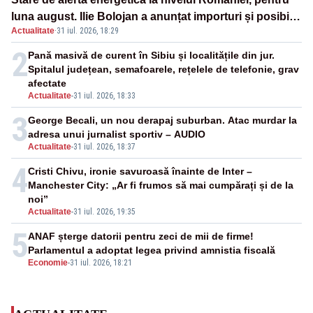
luna august. Ilie Bolojan a anunțat importuri și posibile
Actualitate
·
31 iul. 2026, 18:29
restricții – VIDEO
2
Pană masivă de curent în Sibiu și localitățile din jur.
Spitalul județean, semafoarele, rețelele de telefonie, grav
afectate
Actualitate
-
31 iul. 2026, 18:33
3
George Becali, un nou derapaj suburban. Atac murdar la
adresa unui jurnalist sportiv – AUDIO
Actualitate
-
31 iul. 2026, 18:37
4
Cristi Chivu, ironie savuroasă înainte de Inter –
Manchester City: „Ar fi frumos să mai cumpărați și de la
noi”
Actualitate
-
31 iul. 2026, 19:35
5
ANAF șterge datorii pentru zeci de mii de firme!
Parlamentul a adoptat legea privind amnistia fiscală
Economie
-
31 iul. 2026, 18:21