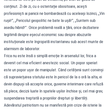
conținut. Zi de zi, cu o ostentație obositoare, acești
profesioniști ai panicii ne bombardează cu aceleași lozinci, „Vin
rușii!”, „Pericolul geopolitic ne bate la ușă!”, „Suntem sub
asediu hibrid!”. Orice problemă reală a țării, orice dezbatere
legitimă despre eșecul economic sau despre abuzurile
instituționale este îngropată instantaneu sub acest munte de
alarmism de laborator.
Frica nu este însă o simplă emoție în arsenalul lor, frica a
devenit cel mai eficient anestezic social. Un popor speriat
este un popor ușor de manipulat. Când cetățenii sunt convinși
că supraviețuirea statului este în pericol de la o oră la alta, ei
devin dispuși să accepte orice, guverne interimare care refuză
să plece, decizii luate în spatele ușilor închise și, cel mai grav,
suspendarea treptată a propriilor drepturi și libertăți.
Adevăratul patriotism nu se manifestă prin crize de isterie la