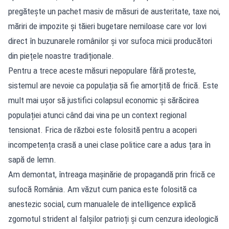
pregătește un pachet masiv de măsuri de austeritate, taxe noi,
măriri de impozite și tăieri bugetare nemiloase care vor lovi
direct în buzunarele românilor și vor sufoca micii producători
din piețele noastre tradiționale.
Pentru a trece aceste măsuri nepopulare fără proteste,
sistemul are nevoie ca populația să fie amorțită de frică. Este
mult mai ușor să justifici colapsul economic și sărăcirea
populației atunci când dai vina pe un context regional
tensionat. Frica de război este folosită pentru a acoperi
incompetența crasă a unei clase politice care a adus țara în
sapă de lemn.
Am demontat, întreaga mașinărie de propagandă prin frică ce
sufocă România. Am văzut cum panica este folosită ca
anestezic social, cum manualele de intelligence explică
zgomotul strident al falșilor patrioți și cum cenzura ideologică