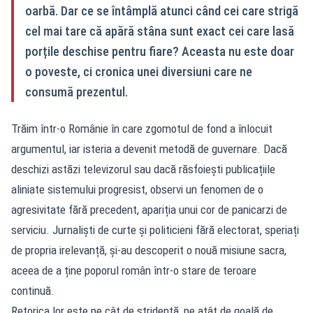
oarbă. Dar ce se întâmplă atunci când cei care strigă
cel mai tare că apără stâna sunt exact cei care lasă
porțile deschise pentru fiare? Aceasta nu este doar
o poveste, ci cronica unei diversiuni care ne
consumă prezentul.
Trăim într-o Românie în care zgomotul de fond a înlocuit
argumentul, iar isteria a devenit metodă de guvernare. Dacă
deschizi astăzi televizorul sau dacă răsfoiești publicațiile
aliniate sistemului progresist, observi un fenomen de o
agresivitate fără precedent, apariția unui cor de panicarzi de
serviciu. Jurnaliști de curte și politicieni fără electorat, speriați
de propria irelevanță, și-au descoperit o nouă misiune sacra,
aceea de a ține poporul român într-o stare de teroare
continuă.
Retorica lor este pe cât de stridentă, pe atât de goală de