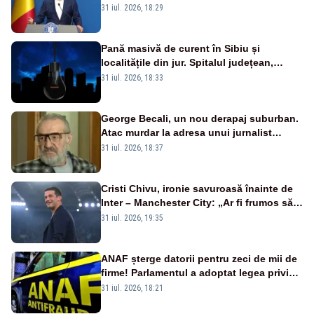
a anunțat importuri și posibile restricții –
31 iul. 2026, 18:29
VIDEO
Pană masivă de curent în Sibiu și
localitățile din jur. Spitalul județean,
semafoarele, rețelele de telefonie, grav
31 iul. 2026, 18:33
afectate
George Becali, un nou derapaj suburban.
Atac murdar la adresa unui jurnalist
sportiv – AUDIO
31 iul. 2026, 18:37
Cristi Chivu, ironie savuroasă înainte de
Inter – Manchester City: „Ar fi frumos să
mai cumpărați și de la noi”
31 iul. 2026, 19:35
ANAF șterge datorii pentru zeci de mii de
firme! Parlamentul a adoptat legea privind
amnistia fiscală
31 iul. 2026, 18:21