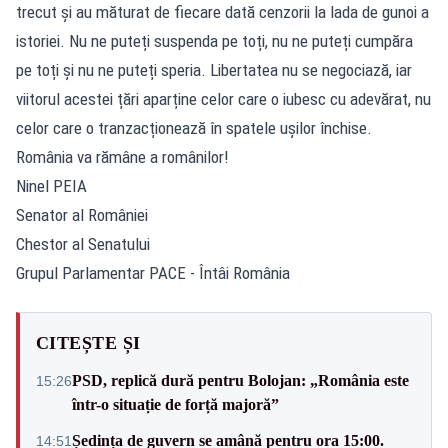
trecut și au măturat de fiecare dată cenzorii la lada de gunoi a
istoriei. Nu ne puteți suspenda pe toți, nu ne puteți cumpăra
pe toți și nu ne puteți speria. Libertatea nu se negociază, iar
viitorul acestei țări aparține celor care o iubesc cu adevărat, nu
celor care o tranzacționează în spatele ușilor închise.
România va rămâne a românilor!
Ninel PEIA
Senator al României
Chestor al Senatului
Grupul Parlamentar PACE - Întâi România
CITEȘTE ȘI
PSD, replică dură pentru Bolojan: „România este
15:26
într-o situație de forță majoră”
Ședința de guvern se amână pentru ora 15:00.
14:51