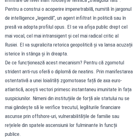
Pentru a construi o acoperire impenetrabilă, numită în jargonul
de intelligence „legendă”, un agent infiltrat în politică sau în
presă va adopta profilul opus. El se va afișa public drept cel
mai vocal, cel mai intransigent și cel mai radical critic al
Rusiei. El va supralicita retorica geopolitică și va lansa acuzații
isterice în stânga și în dreapta.
De ce funcționează acest mecanism? Pentru că zgomotul
strident anti-rus oferă o diplomă de neatins. Prin manifestarea
ostentativă a unei loialități zgomotoase față de axa euro-
atlantică, acești vectori primesc instantaneu imunitate în fața
suspiciunilor. Nimeni din instituțiile de forță ale statului nu se
mai gândește să le verifice trecutul, legăturile financiare
ascunse prin offshore-uri, vulnerabilitățile de familie sau
rețelele din spatele ascensiunii lor fulminante în funcții
publice.