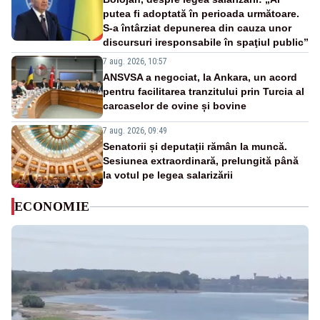
putea fi adoptată în perioada următoare.
S-a întârziat depunerea din cauza unor
discursuri iresponsabile în spaţiul public”
7 aug. 2026, 10:57
ANSVSA a negociat, la Ankara, un acord
pentru facilitarea tranzitului prin Turcia al
carcaselor de ovine și bovine
7 aug. 2026, 09:49
Senatorii și deputații rămân la muncă.
Sesiunea extraordinară, prelungită până
la votul pe legea salarizării
ECONOMIE