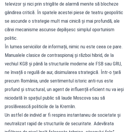
televizor și nici prin strigăte de alarmă menite să blocheze
gândirea critică. În spatele acestei piese de teatru geopolitic
se ascunde o strategie mult mai cinică și mai profundă, ale
cărei mecanisme ascunse depășesc simplul oportunism
politic.
În lumea serviciilor de informații, nimic nu este ceea ce pare.
Manualele clasice de contraspionaj și război hibrid, de la
vechiul KGB și până la structurile moderne ale FSB sau GRU,
ne învață o regulă de aur, disimularea strategică. Într-o țară
precum România, unde sentimentul istoric anti-rus este
profund și structural, un agent de influență eficient nu va ieși
niciodată în spațiul public să laude Moscova sau să
proslăvească politicile de la Kremlin.
Un astfel de individ ar fi respins instantaneu de societate și
neutralizat rapid de structurile de securitate. Adevărata
infiltrare de nivel înalt folosește tehnica „steagului fals”.