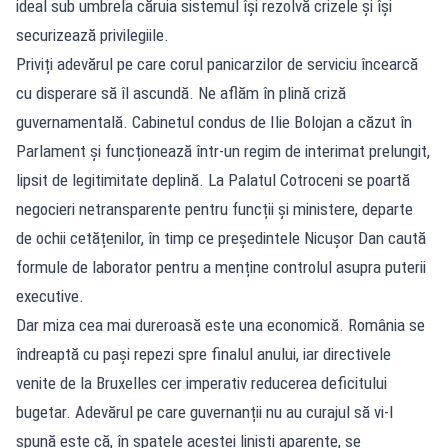
ideal sub umbrela căruia sistemul își rezolvă crizele și își
securizează privilegiile.
Priviți adevărul pe care corul panicarzilor de serviciu încearcă
cu disperare să îl ascundă. Ne aflăm în plină criză
guvernamentală. Cabinetul condus de Ilie Bolojan a căzut în
Parlament și funcționează într-un regim de interimat prelungit,
lipsit de legitimitate deplină. La Palatul Cotroceni se poartă
negocieri netransparente pentru funcții și ministere, departe
de ochii cetățenilor, în timp ce președintele Nicușor Dan caută
formule de laborator pentru a menține controlul asupra puterii
executive.
Dar miza cea mai dureroasă este una economică. România se
îndreaptă cu pași repezi spre finalul anului, iar directivele
venite de la Bruxelles cer imperativ reducerea deficitului
bugetar. Adevărul pe care guvernanții nu au curajul să vi-l
spună este că, în spatele acestei liniști aparente, se