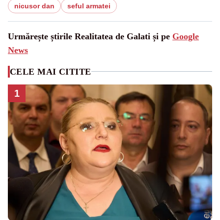
nicusor dan
seful armatei
Urmărește știrile Realitatea de Galati și pe
Google
News
CELE MAI CITITE
1