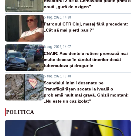
Reactorul 2 de la Cernavodă poate primi o
nouă „gură de oxigen”
6 aug. 2026, 14:38
Patronul CFR Cluj, mesaj fără precedent:
„Cât să mai pierd bani?”
6 aug. 2026, 14:07
CNAIR: Accidentele rutiere provoacă mai
multe decese în rândul tinerilor decât
tuberculoza și drogurile
6 aug. 2026, 13:48
Scandalul inimii desenate pe
Transfăgărășan scoate la iveală o
problemă mult mai gravă. Ghizii montani:
„Nu este un caz izolat”
POLITICA