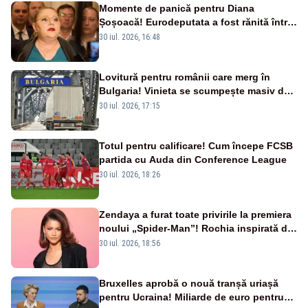
Momente de panică pentru Diana
Șoșoacă! Eurodeputata a fost rănită într-
un accident rutier
30 iul. 2026, 16:48
Lovitură pentru românii care merg în
Bulgaria! Vinieta se scumpește masiv de
la 1 august
30 iul. 2026, 17:15
Totul pentru calificare! Cum începe FCSB
partida cu Auda din Conference League
30 iul. 2026, 18:26
Zendaya a furat toate privirile la premiera
noului „Spider-Man”! Rochia inspirată de
pânza de păianjen a făcut senzație
30 iul. 2026, 18:56
Bruxelles aprobă o nouă tranșă uriașă
pentru Ucraina! Miliarde de euro pentru