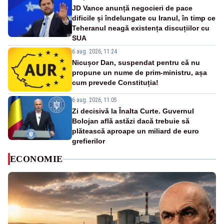
JD Vance anunță negocieri de pace
dificile și îndelungate cu Iranul, în timp ce
Teheranul neagă existența discuțiilor cu
SUA
6 aug. 2026, 11:24
Nicușor Dan, suspendat pentru că nu
propune un nume de prim-ministru, așa
cum prevede Constituția!
6 aug. 2026, 11:05
Zi decisivă la Înalta Curte. Guvernul
Bolojan află astăzi dacă trebuie să
plătească aproape un miliard de euro
grefierilor
ECONOMIE