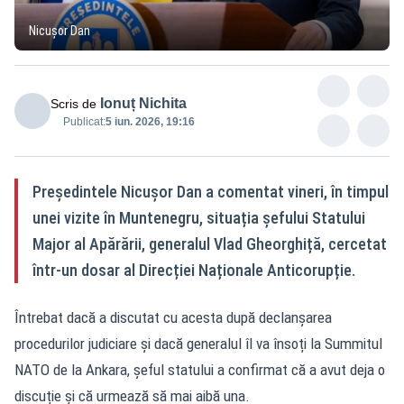
Nicușor Dan
Ionuț Nichita
Scris de
Publicat:
5 iun. 2026, 19:16
Președintele Nicușor Dan a comentat vineri, în timpul
unei vizite în Muntenegru, situația șefului Statului
Major al Apărării, generalul Vlad Gheorghiță, cercetat
într-un dosar al Direcției Naționale Anticorupție.
Întrebat dacă a discutat cu acesta după declanșarea
procedurilor judiciare și dacă generalul îl va însoți la Summitul
NATO de la Ankara, șeful statului a confirmat că a avut deja o
discuție și că urmează să mai aibă una.