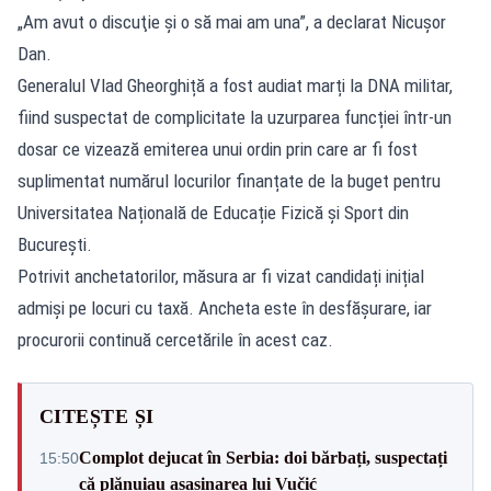
„Am avut o discuţie şi o să mai am una”, a declarat Nicușor
Dan.
Generalul Vlad Gheorghiță a fost audiat marți la DNA militar,
fiind suspectat de complicitate la uzurparea funcției într-un
dosar ce vizează emiterea unui ordin prin care ar fi fost
suplimentat numărul locurilor finanțate de la buget pentru
Universitatea Națională de Educație Fizică și Sport din
București.
Potrivit anchetatorilor, măsura ar fi vizat candidați inițial
admiși pe locuri cu taxă. Ancheta este în desfășurare, iar
procurorii continuă cercetările în acest caz.
CITEȘTE ȘI
Complot dejucat în Serbia: doi bărbați, suspectați
15:50
că plănuiau asasinarea lui Vučić