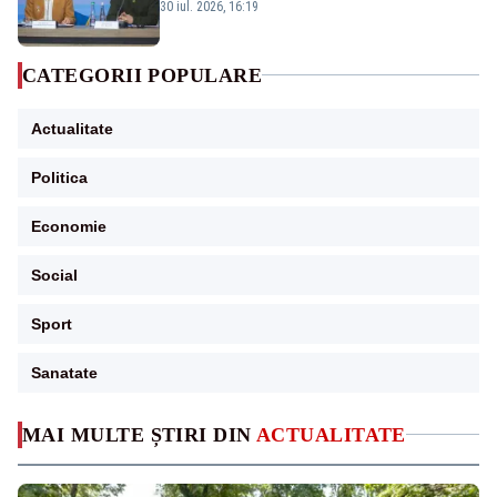
armament și apărare
30 iul. 2026, 16:19
CATEGORII POPULARE
Actualitate
Politica
Economie
Social
Sport
Sanatate
MAI MULTE ȘTIRI DIN
ACTUALITATE