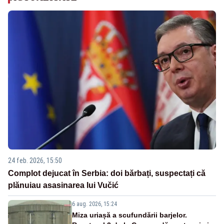
24 feb. 2026, 15:50
Complot dejucat în Serbia: doi bărbați, suspectați că
plănuiau asasinarea lui Vučić
6 aug. 2026, 15:24
Miza uriașă a scufundării barjelor.