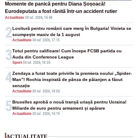
Momente de panică pentru Diana Șoșoacă!
Eurodeputata a fost rănită într-un accident rutier
Actualitate
·
30 iul. 2026, 16:48
2
Lovitură pentru românii care merg în Bulgaria! Vinieta se
scumpește masiv de la 1 august
Actualitate
-
30 iul. 2026, 17:15
3
Totul pentru calificare! Cum începe FCSB partida cu
Auda din Conference League
Sport
-
30 iul. 2026, 18:26
4
Zendaya a furat toate privirile la premiera noului „Spider-
Man”! Rochia inspirată de pânza de păianjen a făcut
senzație
Actualitate
-
30 iul. 2026, 18:56
5
Bruxelles aprobă o nouă tranșă uriașă pentru Ucraina!
Miliarde de euro pentru armament și apărare
Actualitate
-
30 iul. 2026, 16:19
ACTUALITATE