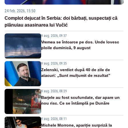
24 feb. 2026, 15:50
Complot dejucat în Serbia: doi bărbați, suspectați că
plănuiau asasinarea lui Vučić
9 aug. 2026, 09:37
Vremea se întoarce pe dos. Unde lovesc
ploile duminică, 9 august
9 aug. 2026, 09:35
Zelenski, verdict după 40 de zile de
atacuri: „Sunt mulțumit de rezultat”
9 aug. 2026, 08:29
Barjele au fost scufundate, dar apare un
nou risc. Ce se întâmplă pe Dunăre
9 aug. 2026, 08:11
Michele Morrone, apariție surpriză la