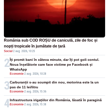
România sub COD ROȘU de caniculă, zile de foc și
nopți tropicale în jumătate de țară
Social
·
2 aug. 2026, 10:25
2
Îți promit bani în câteva minute, dar îți pot goli contul.
Noua înșelătorie care face victime pe Facebook și
WhatsApp
Economie
-
2 aug. 2026, 10:28
3
Carburanții s-au scumpit din nou, motorina este la un
pas de 11 lei/litru
Economie
-
2 aug. 2026, 15:36
4
Infrastructura irigațiilor din România, lăsată în paragină
Economie
-
2 aug. 2026, 15:38