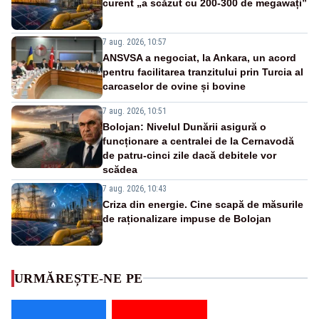
curent „a scăzut cu 200-300 de megawați”
7 aug. 2026, 10:57
ANSVSA a negociat, la Ankara, un acord
pentru facilitarea tranzitului prin Turcia al
carcaselor de ovine și bovine
7 aug. 2026, 10:51
Bolojan: Nivelul Dunării asigură o
funcționare a centralei de la Cernavodă
de patru-cinci zile dacă debitele vor
scădea
7 aug. 2026, 10:43
Criza din energie. Cine scapă de măsurile
de raționalizare impuse de Bolojan
URMĂREȘTE-NE PE