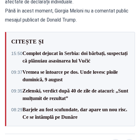
afectate de declarații individuale.
Până în acest moment, Giorgia Meloni nu a comentat public
mesajul publicat de Donald Trump.
CITEȘTE ȘI
Complot dejucat în Serbia: doi bărbați, suspectați
15:50
că plănuiau asasinarea lui Vučić
Vremea se întoarce pe dos. Unde lovesc ploile
09:37
duminică, 9 august
Zelenski, verdict după 40 de zile de atacuri: „Sunt
09:35
mulțumit de rezultat”
Barjele au fost scufundate, dar apare un nou risc.
08:29
Ce se întâmplă pe Dunăre