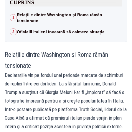
CUPRINS
Relațiile dintre Washington și Roma rămân
1
tensionate
Oficialii italieni încearcă să calmeze situația
2
Relațiile dintre Washington și Roma rămân
tensionate
Declarațiile vin pe fondul unei perioade marcate de schimburi
de replici între cei doi lideri. La sfârșitul lunii iunie, Donald
Trump a susținut că Giorgia Meloni l-ar fi „implorat” să facă o
fotografie împreună pentru a-și crește popularitatea în Italia.
Într-o postare publicată pe platforma Truth Social, liderul de la
Casa Albă a afirmat că premierul italian pierde sprijin în plan
intern și a criticat poziția acesteia în privința politicii externe.