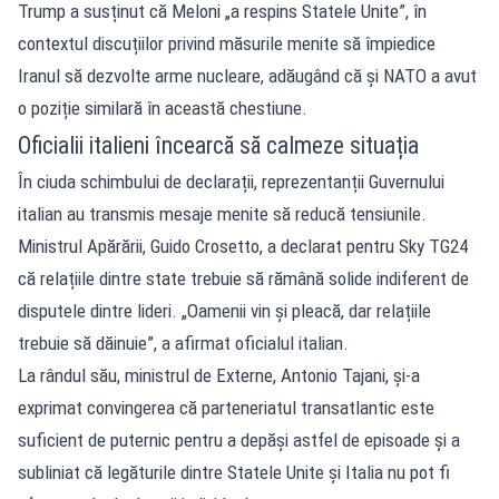
Trump a susținut că Meloni „a respins Statele Unite”, în
contextul discuțiilor privind măsurile menite să împiedice
Iranul să dezvolte arme nucleare, adăugând că și NATO a avut
o poziție similară în această chestiune.
Oficialii italieni încearcă să calmeze situația
În ciuda schimbului de declarații, reprezentanții Guvernului
italian au transmis mesaje menite să reducă tensiunile.
Ministrul Apărării, Guido Crosetto, a declarat pentru Sky TG24
că relațiile dintre state trebuie să rămână solide indiferent de
disputele dintre lideri. „Oamenii vin și pleacă, dar relațiile
trebuie să dăinuie”, a afirmat oficialul italian.
La rândul său, ministrul de Externe, Antonio Tajani, și-a
exprimat convingerea că parteneriatul transatlantic este
suficient de puternic pentru a depăși astfel de episoade și a
subliniat că legăturile dintre Statele Unite și Italia nu pot fi