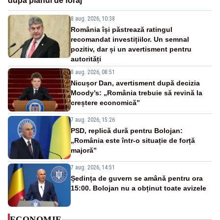
după planul de foraj
8 aug. 2026, 10:38
România își păstrează ratingul
recomandat investițiilor. Un semnal
pozitiv, dar și un avertisment pentru
autorități
8 aug. 2026, 08:51
Nicușor Dan, avertisment după decizia
Moody’s: „România trebuie să revină la
creștere economică”
7 aug. 2026, 15:26
PSD, replică dură pentru Bolojan:
„România este într-o situație de forță
majoră”
7 aug. 2026, 14:51
Ședința de guvern se amână pentru ora
15:00. Bolojan nu a obținut toate avizele
ECONOMIE