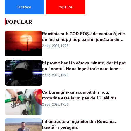
Facebook
YouTube
POPULAR
România sub COD ROȘU de caniculă, zile
de foc și nopți tropicale în jumătate de
țară
2 aug. 2026, 10:25
Îți promit bani în câteva minute, dar îți pot
goli contul. Noua înșelătorie care face
victime pe Facebook și WhatsApp
2 aug. 2026, 10:28
Carburanții s-au scumpit din nou,
motorina este la un pas de 11 lei/litru
2 aug. 2026, 15:36
Infrastructura irigațiilor din România,
lăsată în paragină