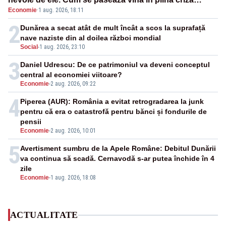
Economie
·
1 aug. 2026, 18:11
energetică
2
Dunărea a secat atât de mult încât a scos la suprafață
nave naziste din al doilea război mondial
Social
-
1 aug. 2026, 23:10
3
Daniel Udrescu: De ce patrimoniul va deveni conceptul
central al economiei viitoare?
Economie
-
2 aug. 2026, 09:22
4
Piperea (AUR): România a evitat retrogradarea la junk
pentru că era o catastrofă pentru bănci și fondurile de
pensii
Economie
-
2 aug. 2026, 10:01
5
Avertisment sumbru de la Apele Române: Debitul Dunării
va continua să scadă. Cernavodă s-ar putea închide în 4
zile
Economie
-
1 aug. 2026, 18:08
ACTUALITATE