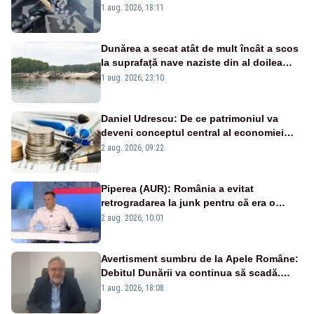
pasează vina în plină criză energetică
1 aug. 2026, 18:11
Dunărea a secat atât de mult încât a scos
la suprafață nave naziste din al doilea
război mondial
1 aug. 2026, 23:10
Daniel Udrescu: De ce patrimoniul va
deveni conceptul central al economiei
viitoare?
2 aug. 2026, 09:22
Piperea (AUR): România a evitat
retrogradarea la junk pentru că era o
catastrofă pentru bănci și fondurile de
2 aug. 2026, 10:01
pensii
Avertisment sumbru de la Apele Române:
Debitul Dunării va continua să scadă.
Cernavodă s-ar putea închide în 4 zile
1 aug. 2026, 18:08