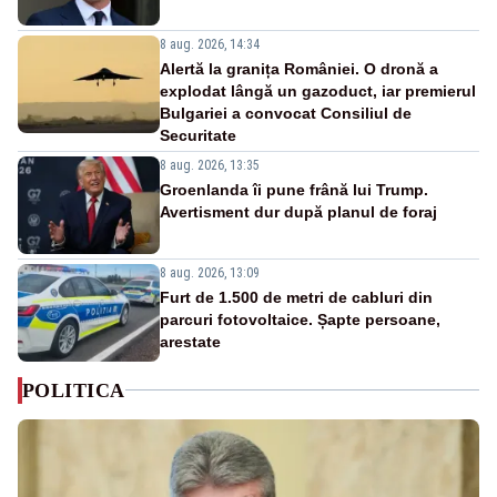
8 aug. 2026, 14:34
Alertă la granița României. O dronă a
explodat lângă un gazoduct, iar premierul
Bulgariei a convocat Consiliul de
Securitate
8 aug. 2026, 13:35
Groenlanda îi pune frână lui Trump.
Avertisment dur după planul de foraj
8 aug. 2026, 13:09
Furt de 1.500 de metri de cabluri din
parcuri fotovoltaice. Șapte persoane,
arestate
POLITICA