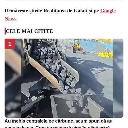
Urmărește știrile Realitatea de Galati și pe
Google
News
CELE MAI CITITE
1
Au închis centralele pe cărbune, acum spun că au
nevoie de ele. Cum se pasează vina în plină criză