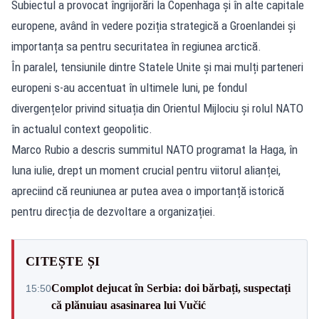
Subiectul a provocat îngrijorări la Copenhaga și în alte capitale
europene, având în vedere poziția strategică a Groenlandei și
importanța sa pentru securitatea în regiunea arctică.
În paralel, tensiunile dintre Statele Unite și mai mulți parteneri
europeni s-au accentuat în ultimele luni, pe fondul
divergențelor privind situația din Orientul Mijlociu și rolul NATO
în actualul context geopolitic.
Marco Rubio a descris summitul NATO programat la Haga, în
luna iulie, drept un moment crucial pentru viitorul alianței,
apreciind că reuniunea ar putea avea o importanță istorică
pentru direcția de dezvoltare a organizației.
CITEȘTE ȘI
Complot dejucat în Serbia: doi bărbați, suspectați
15:50
că plănuiau asasinarea lui Vučić