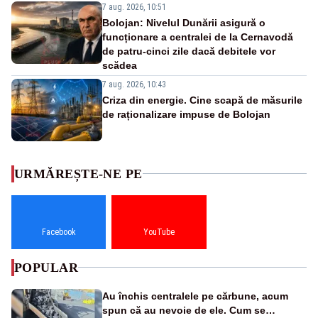
7 aug. 2026, 10:51
Bolojan: Nivelul Dunării asigură o
funcționare a centralei de la Cernavodă
de patru-cinci zile dacă debitele vor
scădea
7 aug. 2026, 10:43
Criza din energie. Cine scapă de măsurile
de raționalizare impuse de Bolojan
URMĂREȘTE-NE PE
Facebook
YouTube
POPULAR
Au închis centralele pe cărbune, acum
spun că au nevoie de ele. Cum se