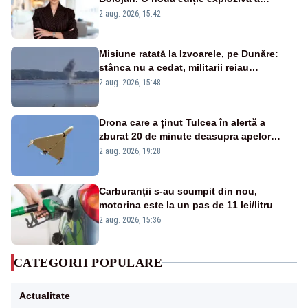
emisiunii „Miza Zilei” la Realitatea PLUS
2 aug. 2026, 15:42
Misiune ratată la Izvoarele, pe Dunăre:
stânca nu a cedat, militarii reiau
detonările luni – VIDEO
2 aug. 2026, 15:48
Drona care a ținut Tulcea în alertă a
zburat 20 de minute deasupra apelor
României. Au fost ridicate două F-16
2 aug. 2026, 19:28
Carburanții s-au scumpit din nou,
motorina este la un pas de 11 lei/litru
2 aug. 2026, 15:36
CATEGORII POPULARE
Actualitate