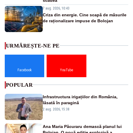
scădea
7 aug. 2026, 10:43
Criza din energie. Cine scapă de măsurile
de raționalizare impuse de Bolojan
URMĂREȘTE-NE PE
Facebook
YouTube
POPULAR
Infrastructura irigațiilor din România,
lăsată în paragină
2 aug. 2026, 15:38
Ana Maria Păcuraru demască planul lui
Bolojan. O nouă ediție explozivă a