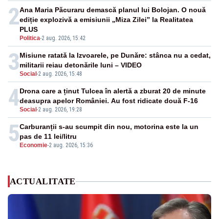
2
Ana Maria Păcuraru demască planul lui Bolojan. O nouă
ediție explozivă a emisiunii „Miza Zilei” la Realitatea
PLUS
Politica
-
2 aug. 2026, 15:42
3
Misiune ratată la Izvoarele, pe Dunăre: stânca nu a cedat,
militarii reiau detonările luni – VIDEO
Social
-
2 aug. 2026, 15:48
4
Drona care a ținut Tulcea în alertă a zburat 20 de minute
deasupra apelor României. Au fost ridicate două F-16
Social
-
2 aug. 2026, 19:28
5
Carburanții s-au scumpit din nou, motorina este la un
pas de 11 lei/litru
Economie
-
2 aug. 2026, 15:36
ACTUALITATE