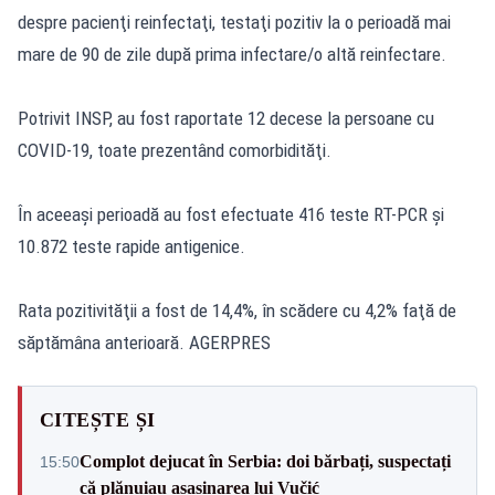
despre pacienţi reinfectaţi, testaţi pozitiv la o perioadă mai
mare de 90 de zile după prima infectare/o altă reinfectare.
Potrivit INSP, au fost raportate 12 decese la persoane cu
COVID-19, toate prezentând comorbidităţi.
În aceeaşi perioadă au fost efectuate 416 teste RT-PCR şi
10.872 teste rapide antigenice.
Rata pozitivităţii a fost de 14,4%, în scădere cu 4,2% faţă de
săptămâna anterioară. AGERPRES
CITEȘTE ȘI
Complot dejucat în Serbia: doi bărbați, suspectați
15:50
că plănuiau asasinarea lui Vučić