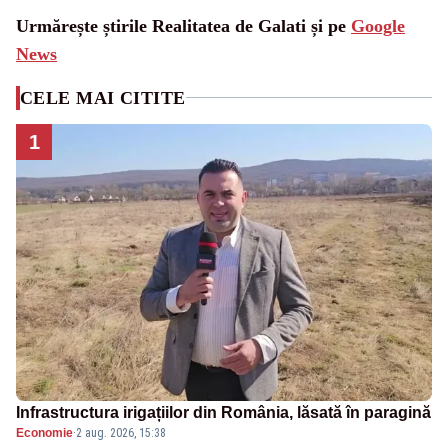
Urmărește știrile Realitatea de Galati și pe
Google
News
CELE MAI CITITE
1
Infrastructura irigațiilor din România, lăsată în paragină
Economie
·
2 aug. 2026, 15:38