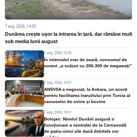
7 aug. 2026, 14:03
Dunărea crește ușor la intrarea în țară, dar rămâne mult
sub media lunii august
7 aug. 2026, 13:02
În intervalul orar de seară, consumul de
curent „a scăzut cu 200-300 de megawați”
7 aug. 2026, 10:57
ANSVSA a negociat, la Ankara, un acord
pentru facilitarea tranzitului prin Turcia al
carcaselor de ovine și bovine
7 aug. 2026, 10:51
Bolojan: Nivelul Dunării asigură o
funcționare a centralei de la Cernavodă
de patru-cinci zile dacă debitele vor