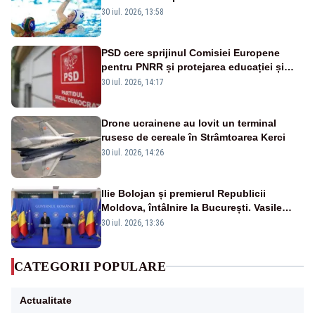
30 iul. 2026, 13:58
PSD cere sprijinul Comisiei Europene
pentru PNRR și protejarea educației și
sănătății
30 iul. 2026, 14:17
Drone ucrainene au lovit un terminal
rusesc de cereale în Strâmtoarea Kerci
30 iul. 2026, 14:26
Ilie Bolojan și premierul Republicii
Moldova, întâlnire la București. Vasile
Tofan, primit cu onoruri militare
30 iul. 2026, 13:36
CATEGORII POPULARE
Actualitate