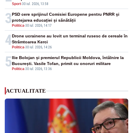
Sport
-
30 iul. 2026, 13:58
3
PSD cere sprijinul Comisiei Europene pentru PNRR și
protejarea educației și sănătății
Politica
-
30 iul. 2026, 14:17
4
Drone ucrainene au lovit un terminal rusesc de cereale în
Strâmtoarea Kerci
Politica
-
30 iul. 2026, 14:26
5
Ilie Bolojan și premierul Republicii Moldova, întâlnire la
București. Vasile Tofan, primit cu onoruri militare
Politica
-
30 iul. 2026, 13:36
ACTUALITATE