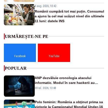
6 aug. 2026, 10:42
Românii cumpără tot mai puțin. Consumul
a ajuns la cel mai scăzut nivel din ultimele
11 luni: datele INS
URMĂREȘTE-NE PE
Facebook
YouTube
POPULAR
ANP dezvăluie cronologia atacului
informatic. Modul în care hackerii au
pătruns în rețea rămâne necunoscut
30 iul. 2026, 13:48
Polo feminin: România a obţinut prima sa
victorie la Campionatul Mondial Under-16