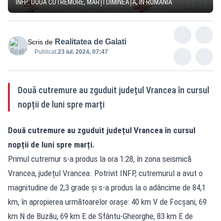
INFP: DOUĂ CUTREMURE, MARȚI DIMINEAȚĂ, ÎN ROMÂNIA
Realitatea de Galati
Scris de
Publicat:
23 iul. 2024, 07:47
Două cutremure au zguduit județul Vrancea în cursul
nopții de luni spre marți
Două cutremure au zguduit județul Vrancea în cursul
nopții de luni spre marți.
Primul cutremur s-a produs la ora 1:28, în zona seismică
Vrancea, județul Vrancea. Potrivit INFP, cutremurul a avut o
magnitudine de 2,3 grade și s-a produs la o adâncime de 84,1
km, în apropierea următoarelor oraşe: 40 km V de Focșani, 69
km N de Buzău, 69 km E de Sfântu-Gheorghe, 83 km E de