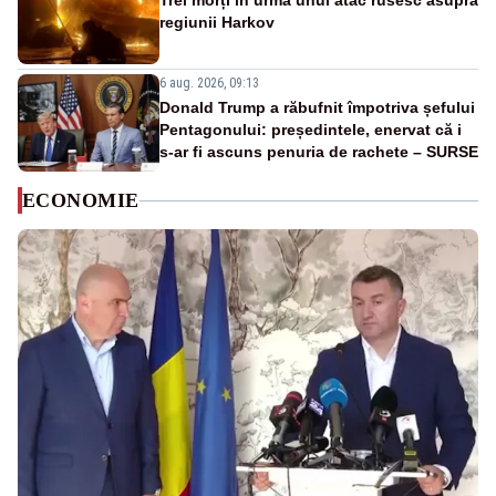
Trei morți în urma unui atac rusesc asupra
regiunii Harkov
6 aug. 2026, 09:13
Donald Trump a răbufnit împotriva șefului
Pentagonului: președintele, enervat că i
s-ar fi ascuns penuria de rachete – SURSE
ECONOMIE