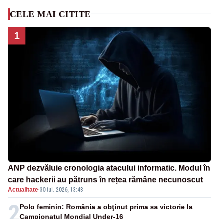
CELE MAI CITITE
1
ANP dezvăluie cronologia atacului informatic. Modul în
care hackerii au pătruns în rețea rămâne necunoscut
Actualitate
·
30 iul. 2026, 13:48
2
Polo feminin: România a obţinut prima sa victorie la
Campionatul Mondial Under-16