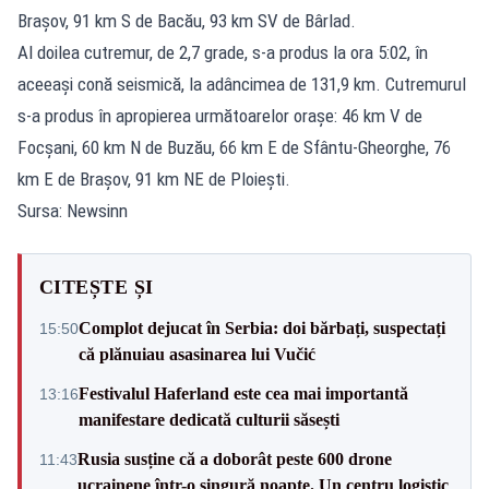
Brașov, 91 km S de Bacău, 93 km SV de Bârlad.
Al doilea cutremur, de 2,7 grade, s-a produs la ora 5:02, în
aceeași conă seismică, la adâncimea de 131,9 km. Cutremurul
s-a produs în apropierea următoarelor oraşe: 46 km V de
Focșani, 60 km N de Buzău, 66 km E de Sfântu-Gheorghe, 76
km E de Brașov, 91 km NE de Ploiești.
Sursa: Newsinn
CITEȘTE ȘI
Complot dejucat în Serbia: doi bărbați, suspectați
15:50
că plănuiau asasinarea lui Vučić
Festivalul Haferland este cea mai importantă
13:16
manifestare dedicată culturii săsești
Rusia susține că a doborât peste 600 drone
11:43
ucrainene într-o singură noapte. Un centru logistic