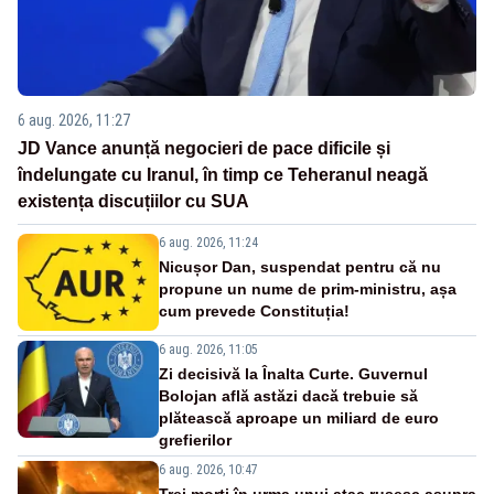
6 aug. 2026, 11:27
JD Vance anunță negocieri de pace dificile și
îndelungate cu Iranul, în timp ce Teheranul neagă
existența discuțiilor cu SUA
6 aug. 2026, 11:24
Nicușor Dan, suspendat pentru că nu
propune un nume de prim-ministru, așa
cum prevede Constituția!
6 aug. 2026, 11:05
Zi decisivă la Înalta Curte. Guvernul
Bolojan află astăzi dacă trebuie să
plătească aproape un miliard de euro
grefierilor
6 aug. 2026, 10:47