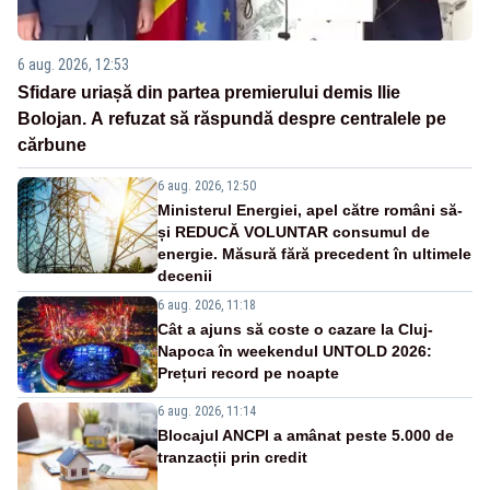
6 aug. 2026, 12:53
Sfidare uriașă din partea premierului demis Ilie
Bolojan. A refuzat să răspundă despre centralele pe
cărbune
6 aug. 2026, 12:50
Ministerul Energiei, apel către români să-
și REDUCĂ VOLUNTAR consumul de
energie. Măsură fără precedent în ultimele
decenii
6 aug. 2026, 11:18
Cât a ajuns să coste o cazare la Cluj-
Napoca în weekendul UNTOLD 2026:
Prețuri record pe noapte
6 aug. 2026, 11:14
Blocajul ANCPI a amânat peste 5.000 de
tranzacții prin credit