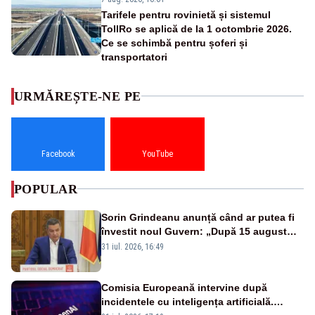
Tarifele pentru rovinietă și sistemul
TollRo se aplică de la 1 octombrie 2026.
Ce se schimbă pentru șoferi și
transportatori
URMĂREȘTE-NE PE
Facebook
YouTube
POPULAR
Sorin Grindeanu anunță când ar putea fi
învestit noul Guvern: „După 15 august
sunt șanse mai mari”
31 iul. 2026, 16:49
Comisia Europeană intervine după
incidentele cu inteligența artificială.