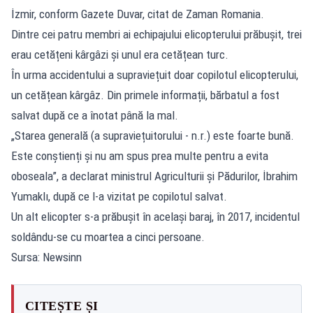
İzmir, conform Gazete Duvar, citat de Zaman Romania.
Dintre cei patru membri ai echipajului elicopterului prăbușit, trei
erau cetățeni kârgâzi și unul era cetățean turc.
În urma accidentului a supraviețuit doar copilotul elicopterului,
un cetățean kârgâz. Din primele informații, bărbatul a fost
salvat după ce a înotat până la mal.
„Starea generală (a supraviețuitorului - n.r.) este foarte bună.
Este conștienți și nu am spus prea multe pentru a evita
oboseala”, a declarat ministrul Agriculturii și Pădurilor, İbrahim
Yumaklı, după ce l-a vizitat pe copilotul salvat.
Un alt elicopter s-a prăbuşit în acelaşi baraj, în 2017, incidentul
soldându-se cu moartea a cinci persoane.
Sursa: Newsinn
CITEȘTE ȘI