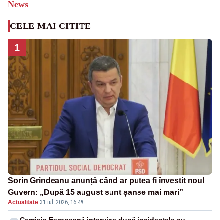
News
CELE MAI CITITE
1
Sorin Grindeanu anunță când ar putea fi învestit noul
Guvern: „După 15 august sunt șanse mai mari”
Actualitate
·
31 iul. 2026, 16:49
Comisia Europeană intervine după incidentele cu