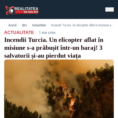
Acasă
Știri
Actualitate
Incendii Turcia. Un elicopter aflat în misiune s-a prăbușit într-un baraj! 3 salvatorii și-au pierdut viața
·
ACTUALITATE
1 min citire
Incendii Turcia. Un elicopter aflat în
misiune s-a prăbușit într-un baraj! 3
salvatorii și-au pierdut viața