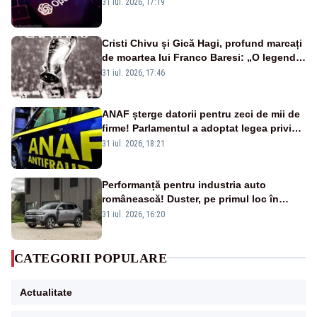
OpenAI și Anthropic, vizate
31 iul. 2026, 17:19
Cristi Chivu și Gică Hagi, profund marcați
de moartea lui Franco Baresi: „O legendă
a fotbalului mondial”
31 iul. 2026, 17:46
ANAF șterge datorii pentru zeci de mii de
firme! Parlamentul a adoptat legea privind
amnistia fiscală
31 iul. 2026, 18:21
Performanță pentru industria auto
românească! Duster, pe primul loc în
topul vânzărilor din Ucraina
31 iul. 2026, 16:20
CATEGORII POPULARE
Actualitate