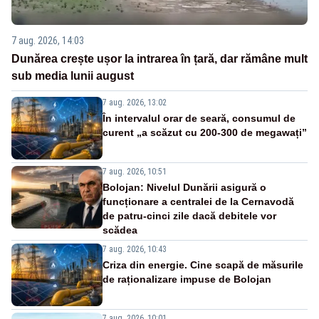
7 aug. 2026, 14:03
Dunărea crește ușor la intrarea în țară, dar rămâne mult
sub media lunii august
7 aug. 2026, 13:02
În intervalul orar de seară, consumul de
curent „a scăzut cu 200-300 de megawați”
7 aug. 2026, 10:51
Bolojan: Nivelul Dunării asigură o
funcționare a centralei de la Cernavodă
de patru-cinci zile dacă debitele vor
scădea
7 aug. 2026, 10:43
Criza din energie. Cine scapă de măsurile
de raționalizare impuse de Bolojan
7 aug. 2026, 10:01