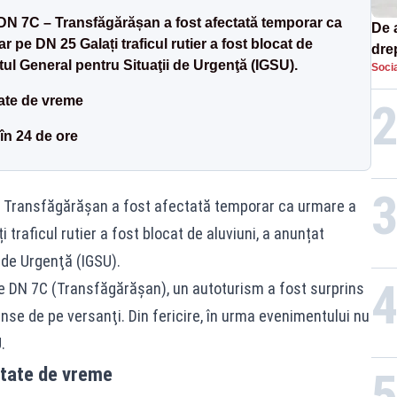
 DN 7C – Transfăgărășan a fost afectată temporar ca
De 
ar pe DN 25 Galați traficul rutier a fost blocat de
dre
tul General pentru Situaţii de Urgenţă (IGSU).
Socia
str
ctate de vreme
în 24 de ore
 – Transfăgărășan a fost afectată temporar ca urmare a
i traficul rutier a fost blocat de aluviuni, a anunțat
 de Urgenţă (IGSU).
pe DN 7C (
Transfăgărăşan
), un autoturism a fost surprins
nse de pe versanţi. Din fericire, în urma evenimentului nu
.
ectate de vreme