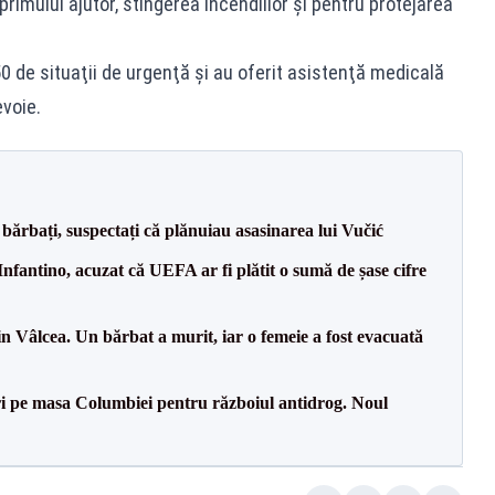
rimului ajutor, stingerea incendiilor și pentru protejarea
 de situaţii de urgenţă şi au oferit asistenţă medicală
voie.
bărbați, suspectați că plănuiau asasinarea lui Vučić
nfantino, acuzat că UEFA ar fi plătit o sumă de șase cifre
n Vâlcea. Un bărbat a murit, iar o femeie a fost evacuată
i pe masa Columbiei pentru războiul antidrog. Noul