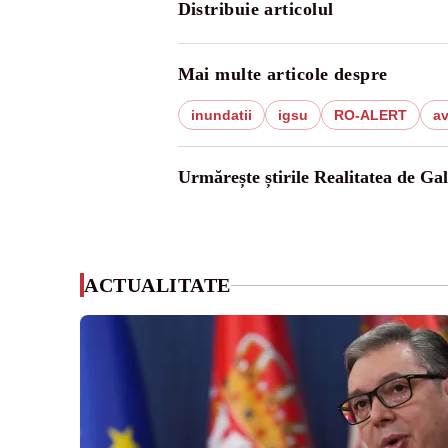
Distribuie articolul
Mai multe articole despre
inundatii
igsu
RO-ALERT
av
Urmărește știrile Realitatea de Gal
ACTUALITATE