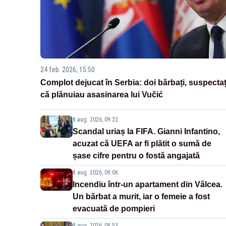
24 feb. 2026, 15:50
Complot dejucat în Serbia: doi bărbați, suspectaț
că plănuiau asasinarea lui Vučić
8 aug. 2026, 09:22
Scandal uriaș la FIFA. Gianni Infantino,
acuzat că UEFA ar fi plătit o sumă de
șase cifre pentru o fostă angajată
8 aug. 2026, 09:06
Incendiu într-un apartament din Vâlcea.
Un bărbat a murit, iar o femeie a fost
evacuată de pompieri
8 aug. 2026, 08:53