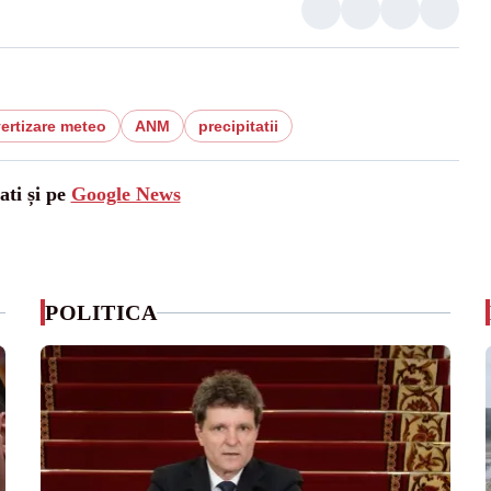
ertizare meteo
ANM
precipitatii
ati și pe
Google News
POLITICA