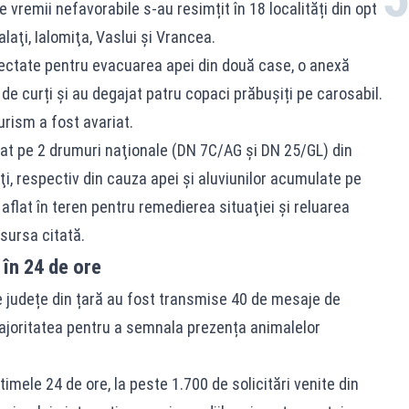
vremii nefavorabile s-au resimțit în 18 localități din opt
laţi, Ialomiţa, Vaslui şi Vrancea.
afectate pentru evacuarea apei din două case, o anexă
de curți și au degajat patru
copaci prăbușiți
pe carosabil.
urism a fost avariat.
tat pe 2 drumuri naţionale (DN 7C/AG şi DN 25/GL) din
i, respectiv din cauza apei şi aluviunilor acumulate pe
aflat în teren pentru remedierea situaţiei şi reluarea
 sursa citată.
în 24 de ore
te județe din țară au fost transmise 40 de mesaje de
ajoritatea pentru a semnala prezența animalelor
ltimele 24 de ore, la peste 1.700 de solicitări venite din