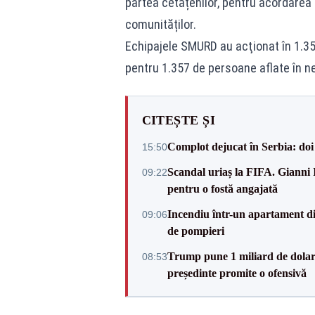
partea cetățenilor, pentru acordarea p
comunităților.
Echipajele SMURD au acţionat în 1.350
pentru 1.357 de persoane aflate în ne
CITEȘTE ȘI
Complot dejucat în Serbia: doi 
15:50
Scandal uriaș la FIFA. Gianni I
09:22
pentru o fostă angajată
Incendiu într-un apartament di
09:06
de pompieri
Trump pune 1 miliard de dolar
08:53
președinte promite o ofensivă