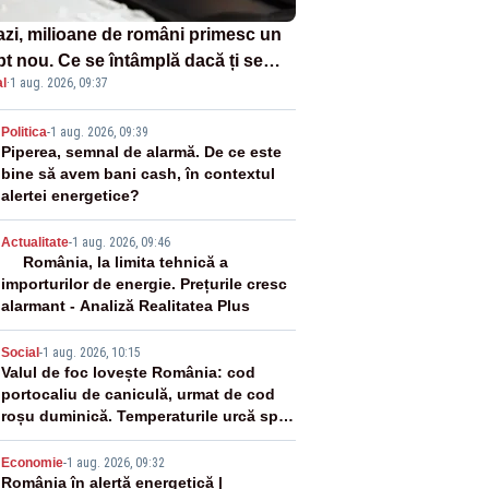
azi, milioane de români primesc un
pt nou. Ce se întâmplă dacă ți se
l
·
1 aug. 2026, 09:37
ică un produs
2
Politica
-
1 aug. 2026, 09:39
Piperea, semnal de alarmă. De ce este
bine să avem bani cash, în contextul
alertei energetice?
3
Actualitate
-
1 aug. 2026, 09:46
România, la limita tehnică a
importurilor de energie. Prețurile cresc
alarmant - Analiză Realitatea Plus
4
Social
-
1 aug. 2026, 10:15
Valul de foc lovește România: cod
portocaliu de caniculă, urmat de cod
roșu duminică. Temperaturile urcă spre
40°C
5
Economie
-
1 aug. 2026, 09:32
România în alertă energetică |