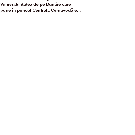
Vulnerabilitatea de pe Dunăre care
pune în pericol Centrala Cernavodă era
cunoscută de pe vremea lui Ceaușescu