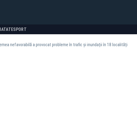
NATATE
SPORT
emea nefavorabilă a provocat probleme în trafic și inundații în 18 localități