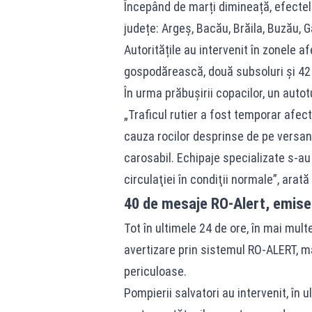
Începând de marți dimineață, efectele 
județe: Argeş, Bacău, Brăila, Buzău, Ga
Autoritățile au intervenit în zonele 
gospodărească, două subsoluri și 42 
În urma prăbușirii copacilor, un autot
„Traficul rutier a fost temporar afec
cauza rocilor desprinse de pe versanţ
carosabil. Echipaje specializate s-au 
circulaţiei în condiţii normale”, arată
40 de mesaje RO-Alert, emise 
Tot în ultimele 24 de ore, în mai mul
avertizare prin sistemul
RO-ALERT
, m
periculoase.
Pompierii salvatori au intervenit, în u