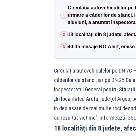
Circulația autovehiculelor pe
urmare a căderilor de stânci, i
1
aluviuni, a anunțat Inspectora
18 localități din 8 județe, afe
2
40 de mesaje RO-Alert, emise 
3
Circulația autovehiculelor pe DN 7C
căderilor de stânci, iar pe DN 25 Galaț
Inspectoratul General pentru Situaţii
„În localitatea Arefu, judeţul Argeş, 
în deplasare de mai multe roci despri
au rezultat victime”, informează IGSU
18 localități din 8 județe, af