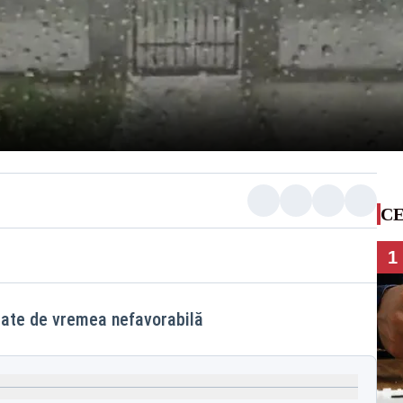
CE
1
ctate de vremea nefavorabilă