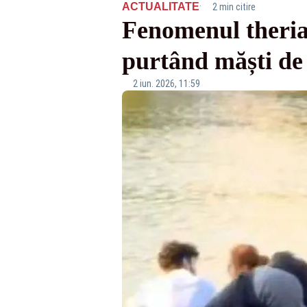
·
ACTUALITATE
2 min citire
Fenomenul theriani
purtând măști de 
2 iun. 2026, 11:59