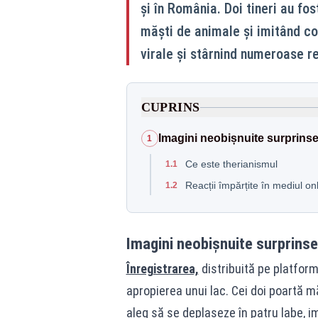
și în România. Doi tineri au fos
măști de animale și imitând c
virale și stârnind numeroase re
CUPRINS
Imagini neobișnuite surprinse 
1
Ce este therianismul
1.1
Reacții împărțite în mediul on
1.2
Imagini neobișnuite surprinse 
Înregistrarea,
distribuită pe platforme
apropierea unui lac. Cei doi poartă m
aleg să se deplaseze în patru labe,