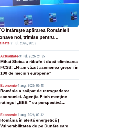
O întărește apărarea României!
onave noi, trimise pentru
litate
·
31 iul. 2026, 20:33
erceptarea și distrugerea dronelor
2
Actualitate
-
31 iul. 2026, 21:35
Mihai Stoica a răbufnit după eliminarea
FCSB: „N-am văzut asemenea greșeli în
190 de meciuri europene”
3
Economie
-
1 aug. 2026, 06:48
România a scăpat de retrogradarea
economiei. Agenția Fitch menține
ratingul „BBB-” cu perspectivă
negativă
4
Economie
-
1 aug. 2026, 09:32
România în alertă energetică |
Vulnerabilitatea de pe Dunăre care