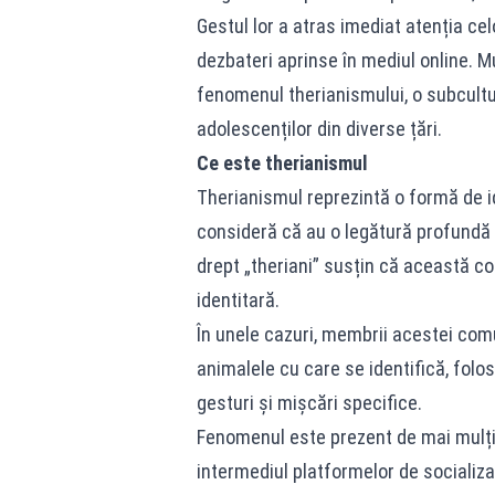
Gestul lor a atras imediat atenția cel
dezbateri aprinse în mediul online. M
fenomenul therianismului, o subcultu
adolescenților din diverse țări.
Ce este therianismul
Therianismul reprezintă o formă de i
consideră că au o legătură profundă 
drept „theriani” susțin că această co
identitară.
În unele cazuri, membrii acestei co
animalele cu care se identifică, fol
gesturi și mișcări specifice.
Fenomenul este prezent de mai mulți a
intermediul platformelor de socializ