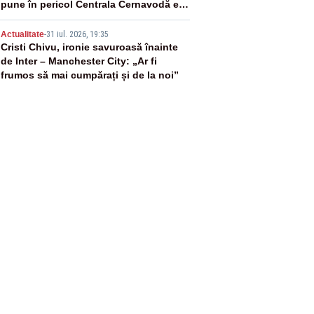
pune în pericol Centrala Cernavodă era
cunoscută de pe vremea lui Ceaușescu
5
Actualitate
-
31 iul. 2026, 19:35
Cristi Chivu, ironie savuroasă înainte
de Inter – Manchester City: „Ar fi
frumos să mai cumpărați și de la noi”