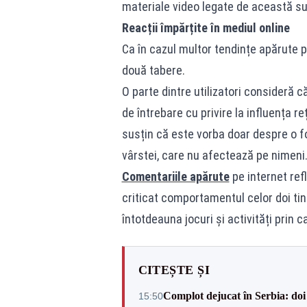
materiale video legate de această su
Reacții împărțite în mediul online
Ca în cazul multor tendințe apărute p
două tabere.
O parte dintre utilizatori consideră 
de întrebare cu privire la influența re
susțin că este vorba doar despre o 
vârstei, care nu afectează pe nimeni
Comentariile apărute
pe internet refl
criticat comportamentul celor doi tine
întotdeauna jocuri și activități prin c
CITEȘTE ȘI
Complot dejucat în Serbia: doi 
15:50