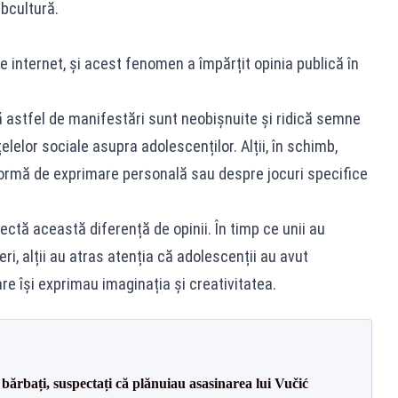
bcultură.
e internet, și acest fenomen a împărțit opinia publică în
că astfel de manifestări sunt neobișnuite și ridică semne
țelelor sociale asupra adolescenților. Alții, în schimb,
formă de exprimare personală sau despre jocuri specifice
.
ectă această diferență de opinii. În timp ce unii au
ri, alții au atras atenția că adolescenții au avut
are își exprimau imaginația și creativitatea.
bărbați, suspectați că plănuiau asasinarea lui Vučić