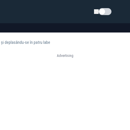
Schimba tema
e și deplasându-se în patru labe
Advertising