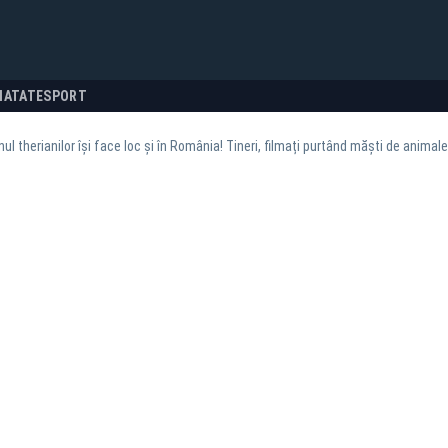
NATATE
SPORT
l therianilor își face loc și în România! Tineri, filmați purtând măști de animal