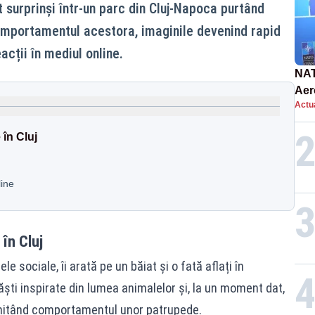
t surprinși într-un parc din Cluj-Napoca purtând
omportamentul acestora, imaginile devenind rapid
acții în mediul online.
NAT
Aer
Actua
int
în Cluj
line
în Cluj
le sociale, îi arată pe un băiat și o fată aflați în
ăști inspirate din lumea animalelor și, la un moment dat,
 imitând comportamentul unor patrupede.