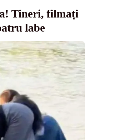
! Tineri, filmați
patru labe