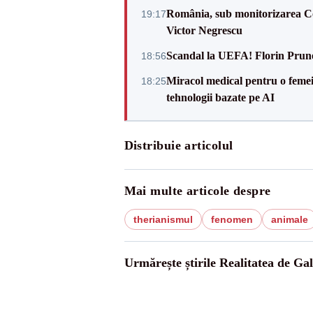
România, sub monitorizarea Com
19:17
Victor Negrescu
Scandal la UEFA! Florin Prune
18:56
Miracol medical pentru o femeie
18:25
tehnologii bazate pe AI
Distribuie articolul
Mai multe articole despre
therianismul
fenomen
animale
Urmărește știrile Realitatea de Gal