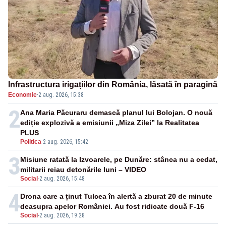
Infrastructura irigațiilor din România, lăsată în paragină
Economie
·
2 aug. 2026, 15:38
2
Ana Maria Păcuraru demască planul lui Bolojan. O nouă
ediție explozivă a emisiunii „Miza Zilei” la Realitatea
PLUS
Politica
-
2 aug. 2026, 15:42
3
Misiune ratată la Izvoarele, pe Dunăre: stânca nu a cedat,
militarii reiau detonările luni – VIDEO
Social
-
2 aug. 2026, 15:48
4
Drona care a ținut Tulcea în alertă a zburat 20 de minute
deasupra apelor României. Au fost ridicate două F-16
Social
-
2 aug. 2026, 19:28