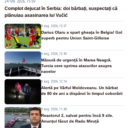
24 feb. 2026, 15:50
Complot dejucat în Serbia: doi bărbați, suspectați că
plănuiau asasinarea lui Vučić
9 aug. 2026, 13:37
Darius Olaru a spart gheața în Belgia! Gol
superb pentru Union Saint-Gilloise
9 aug. 2026, 12:45
Măsură de urgență în Marea Neagră.
Turcia cere oprirea atacurilor asupra
navelor
9 aug. 2026, 12:16
Alertă pe Vârful Moldoveanu. Un bărbat
de 80 de ani a dispărut în timpul coborârii
9 aug. 2026, 11:40
Reactorul 2, salvat pentru încă 9 zile.
Anunțul făcut de Radu Miruță