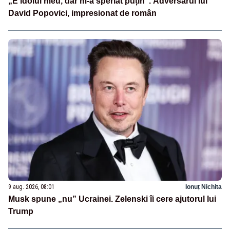
„E idolul meu, dar m-a speriat puțin”. Adversarul lui
David Popovici, impresionat de român
9 aug. 2026, 08:01
Ionuț Nichita
Musk spune „nu” Ucrainei. Zelenski îi cere ajutorul lui
Trump