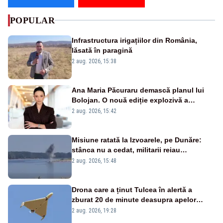
POPULAR
Infrastructura irigațiilor din România,
lăsată în paragină
2 aug. 2026, 15:38
Ana Maria Păcuraru demască planul lui
Bolojan. O nouă ediție explozivă a
emisiunii „Miza Zilei” la Realitatea PLUS
2 aug. 2026, 15:42
Misiune ratată la Izvoarele, pe Dunăre:
stânca nu a cedat, militarii reiau
detonările luni – VIDEO
2 aug. 2026, 15:48
Drona care a ținut Tulcea în alertă a
zburat 20 de minute deasupra apelor
României. Au fost ridicate două F-16
2 aug. 2026, 19:28