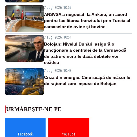
7 aug. 2026, 10:57
ANSVSA a negociat, la Ankara, un acord
pentru facilitarea tranzitului prin Turcia al
carcaselor de ovine și bovine
7 aug. 2026, 10:51
Bolojan: Nivelul Dunării asigură o
funcționare a centralei de la Cernavodă
de patru-cinci zile dacă debitele vor
scădea
7 aug. 2026, 10:43
Criza din energie. Cine scapă de măsurile
de raționalizare impuse de Bolojan
URMĂREȘTE-NE PE
Facebook
YouTube