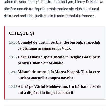
adormit. Adio, Fleury”. Pentru fanii lui Lyon, Fleury Di Nallo va
rămâne una dintre figurile emblematice ale clubului și unul
dintre cei mai iubiți jucători din istoria fotbalului francez.
CITEȘTE ȘI
Complot dejucat în Serbia: doi bărbați, suspectați
15:50
că plănuiau asasinarea lui Vučić
Darius Olaru a spart gheața în Belgia! Gol superb
13:37
pentru Union Saint-Gilloise
Măsură de urgență în Marea Neagră. Turcia cere
12:45
oprirea atacurilor asupra navelor
Alertă pe Vârful Moldoveanu. Un bărbat de 80 de
12:16
ani a dispărut în timpul coborârii