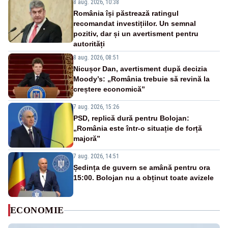
8 aug. 2026, 10:38
România își păstrează ratingul
recomandat investițiilor. Un semnal
pozitiv, dar și un avertisment pentru
autorități
8 aug. 2026, 08:51
Nicușor Dan, avertisment după decizia
Moody’s: „România trebuie să revină la
creștere economică”
7 aug. 2026, 15:26
PSD, replică dură pentru Bolojan:
„România este într-o situație de forță
majoră”
7 aug. 2026, 14:51
Ședința de guvern se amână pentru ora
15:00. Bolojan nu a obținut toate avizele
ECONOMIE