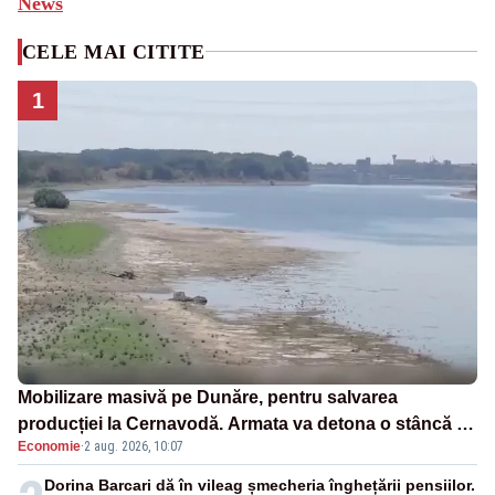
News
CELE MAI CITITE
1
Mobilizare masivă pe Dunăre, pentru salvarea
producției la Cernavodă. Armata va detona o stâncă și
Economie
·
2 aug. 2026, 10:07
va devia apa fluviului - IMAGINI AERIENE
Dorina Barcari dă în vileag șmecheria înghețării pensiilor.