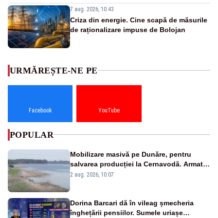
7 aug. 2026, 10:43
Criza din energie. Cine scapă de măsurile
de raționalizare impuse de Bolojan
URMĂREȘTE-NE PE
Facebook
YouTube
POPULAR
Mobilizare masivă pe Dunăre, pentru
salvarea producției la Cernavodă. Armata
va detona o stâncă și va devia apa
2 aug. 2026, 10:07
fluviului - IMAGINI AERIENE
Dorina Barcari dă în vileag șmecheria
înghețării pensiilor. Sumele uriașe