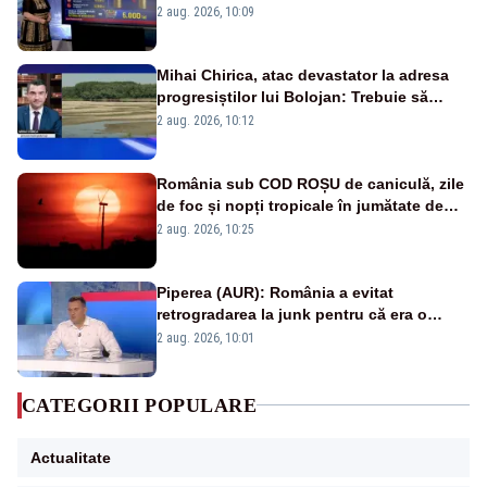
pierdute de fiecare român
2 aug. 2026, 10:09
Mihai Chirica, atac devastator la adresa
progresiștilor lui Bolojan: Trebuie să
protejăm și natura, dar nu șținem omaneii
2 aug. 2026, 10:12
în stare permanentă de alertă
România sub COD ROȘU de caniculă, zile
de foc și nopți tropicale în jumătate de
țară
2 aug. 2026, 10:25
Piperea (AUR): România a evitat
retrogradarea la junk pentru că era o
catastrofă pentru bănci și fondurile de
2 aug. 2026, 10:01
pensii
CATEGORII POPULARE
Actualitate