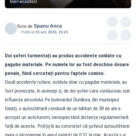
fiole+alcooltest
Spanu Anca
Scris de
Publicat:
31 oct. 2019, 15:23
Doi șoferi turmentați au produs accidente soldate cu
pagube materiale. Pe numele lor au fost deschise dosare
penale, fiind cercetați pentru faptele comise.
Două accidente rutiere, soldate doar cu pagube materiale, au
fost provocate, în aceeaşi zi, de doi şoferi care conduceau sub
influența alcoolului.Pe bulevardul Dunărea, din municipiul
Galaţi, o autoutilitară condusă de un bărbat de 38 de ani a
acroşat un autoturism, nerespectând distanţa regulamentară
față de acesta. Poliţiştii au constatat că şoferul autoutilitarei
avea o alcoolemie în aerul expirat de 0,51 la mie. Acesta s-a