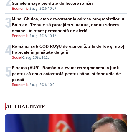
2
Sumele uriașe pierdute de fiecare român
Economie
-
2 aug. 2026, 10:09
3
Mihai Chirica, atac devastator la adresa progresiștilor lui
Bolojan: Trebuie să protejăm și natura, dar nu șținem
omaneii în stare permanentă de alertă
Economie
-
2 aug. 2026, 10:12
4
România sub COD ROȘU de caniculă, zile de foc și nopți
tropicale în jumătate de țară
Social
-
2 aug. 2026, 10:25
5
Piperea (AUR): România a evitat retrogradarea la junk
pentru că era o catastrofă pentru bănci și fondurile de
pensii
Economie
-
2 aug. 2026, 10:01
ACTUALITATE