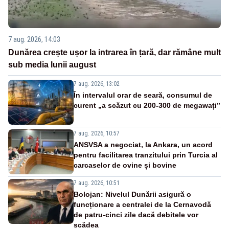
7 aug. 2026, 14:03
Dunărea crește ușor la intrarea în țară, dar rămâne mult
sub media lunii august
7 aug. 2026, 13:02
În intervalul orar de seară, consumul de
curent „a scăzut cu 200-300 de megawați”
7 aug. 2026, 10:57
ANSVSA a negociat, la Ankara, un acord
pentru facilitarea tranzitului prin Turcia al
carcaselor de ovine și bovine
7 aug. 2026, 10:51
Bolojan: Nivelul Dunării asigură o
funcționare a centralei de la Cernavodă
de patru-cinci zile dacă debitele vor
scădea