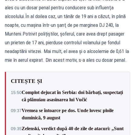
ales cu un dosar penal pentru conducere sub influenţa
alcoolului.În al doilea caz, un tânăr de 19 ani a căzut, în plină
noapte, cu maşina într-un şanţ de pe marginea DJ 240, la
Munteni.Potrivit polițiștilor, şoferul, care avea drept pasager
un prieten de 17 ani, pierduse controlul volanului pe fondul
neadaptării vitezei. Mai mult, el avea și o alcoolemie de 0,61 la
mie în aerul expirat. Din acest motiv, s-a ales cu dosar penal.
CITEȘTE ȘI
Complot dejucat în Serbia: doi bărbați, suspectați
15:50
că plănuiau asasinarea lui Vučić
Vremea se întoarce pe dos. Unde lovesc ploile
09:37
duminică, 9 august
Zelenski, verdict după 40 de zile de atacuri: „Sunt
09:35