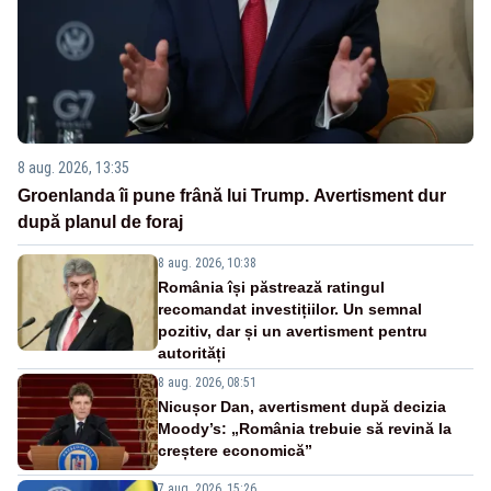
8 aug. 2026, 13:35
Groenlanda îi pune frână lui Trump. Avertisment dur
după planul de foraj
8 aug. 2026, 10:38
România își păstrează ratingul
recomandat investițiilor. Un semnal
pozitiv, dar și un avertisment pentru
autorități
8 aug. 2026, 08:51
Nicușor Dan, avertisment după decizia
Moody’s: „România trebuie să revină la
creștere economică”
7 aug. 2026, 15:26