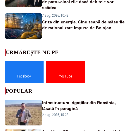
de patru-cinci zile dacă debitele vor
scădea
7 aug. 2026, 10:43
Criza din energie. Cine scapă de măsurile
de raționalizare impuse de Bolojan
URMĂREȘTE-NE PE
Facebook
YouTube
POPULAR
Infrastructura irigațiilor din România,
lăsată în paragină
2 aug. 2026, 15:38