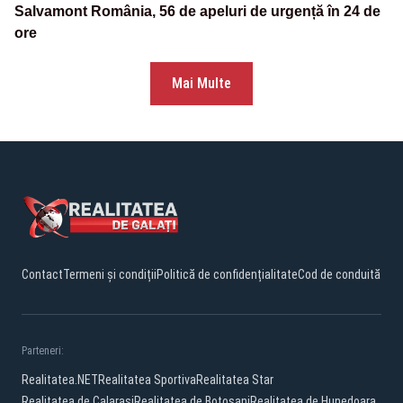
Salvamont România, 56 de apeluri de urgență în 24 de
ore
Mai Multe
Contact
Termeni și condiții
Politică de confidențialitate
Cod de conduită
Parteneri:
Realitatea.NET
Realitatea Sportiva
Realitatea Star
Realitatea de Calarasi
Realitatea de Botosani
Realitatea de Hunedoara