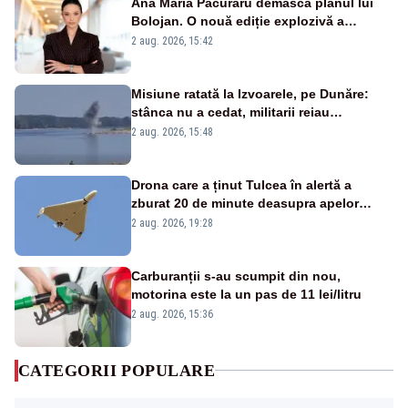
Ana Maria Păcuraru demască planul lui
Bolojan. O nouă ediție explozivă a
emisiunii „Miza Zilei” la Realitatea PLUS
2 aug. 2026, 15:42
Misiune ratată la Izvoarele, pe Dunăre:
stânca nu a cedat, militarii reiau
detonările luni – VIDEO
2 aug. 2026, 15:48
Drona care a ținut Tulcea în alertă a
zburat 20 de minute deasupra apelor
României. Au fost ridicate două F-16
2 aug. 2026, 19:28
Carburanții s-au scumpit din nou,
motorina este la un pas de 11 lei/litru
2 aug. 2026, 15:36
CATEGORII POPULARE