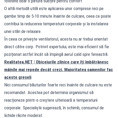
folosind doar o pătură subțire pentru confort.
O altă metodă utilă este aplicarea unor comprese reci pe
gambe timp de 5-10 minute înainte de culcare, ceea ce poate
contribui la reducerea temperaturii corporale și la instalarea
unei stări de relaxare.
În ceea ce privește ventilatorul, acesta nu ar trebui orientat
direct către corp. Potrivit expertului, este mai eficient să fie
poziționat astfel încât să împingă aerul cald spre fereastră.
Realitatea.NET
| Obiceiurile zilnice care îți îmbătrânesc
mâinile mai repede decât crezi. Majoritatea oamenilor fac
aceste greșeli
Nici consumul băuturilor foarte reci înainte de culcare nu este
recomandat. Acestea pot determina organismul să
reacționeze printr-o creștere ulterioară a temperaturii
corporale. Specialiștii sugerează, în schimb, consumul de
lichide răcite moderat.