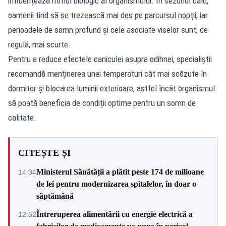
influențează ritmul biologic al organismului. În sezonul cald,
oamenii tind să se trezească mai des pe parcursul nopții, iar
perioadele de somn profund și cele asociate viselor sunt, de
regulă, mai scurte.
Pentru a reduce efectele caniculei asupra odihnei, specialiștii
recomandă menținerea unei temperaturi cât mai scăzute în
dormitor și blocarea luminii exterioare, astfel încât organismul
să poată beneficia de condiții optime pentru un somn de
calitate.
CITEȘTE ȘI
Ministerul Sănătății a plătit peste 174 de milioane
14:34
de lei pentru modernizarea spitalelor, în doar o
săptămână
Întreruperea alimentării cu energie electrică a
12:52