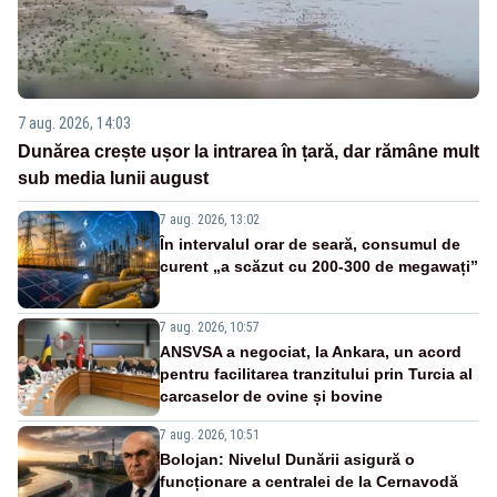
7 aug. 2026, 14:03
Dunărea crește ușor la intrarea în țară, dar rămâne mult
sub media lunii august
7 aug. 2026, 13:02
În intervalul orar de seară, consumul de
curent „a scăzut cu 200-300 de megawați”
7 aug. 2026, 10:57
ANSVSA a negociat, la Ankara, un acord
pentru facilitarea tranzitului prin Turcia al
carcaselor de ovine și bovine
7 aug. 2026, 10:51
Bolojan: Nivelul Dunării asigură o
funcționare a centralei de la Cernavodă