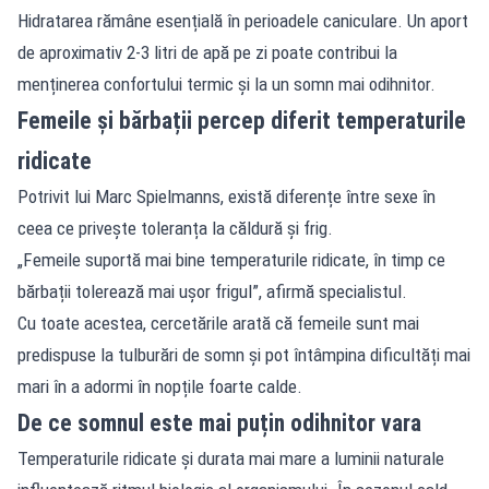
Hidratarea rămâne esențială în perioadele caniculare. Un aport
de aproximativ 2-3 litri de apă pe zi poate contribui la
menținerea confortului termic și la un somn mai odihnitor.
Femeile și bărbații percep diferit temperaturile
ridicate
Potrivit lui Marc Spielmanns, există diferențe între sexe în
ceea ce privește toleranța la căldură și frig.
„Femeile suportă mai bine temperaturile ridicate, în timp ce
bărbații tolerează mai ușor frigul”, afirmă specialistul.
Cu toate acestea, cercetările arată că femeile sunt mai
predispuse la tulburări de somn și pot întâmpina dificultăți mai
mari în a adormi în nopțile foarte calde.
De ce somnul este mai puțin odihnitor vara
Temperaturile ridicate și durata mai mare a luminii naturale