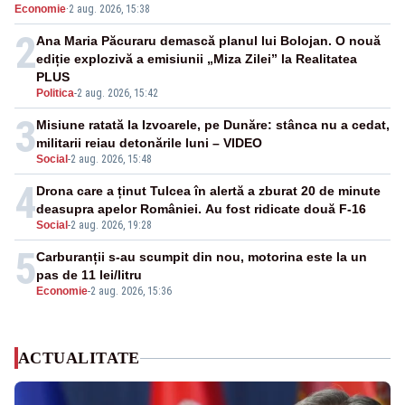
Economie
·
2 aug. 2026, 15:38
2
Ana Maria Păcuraru demască planul lui Bolojan. O nouă
ediție explozivă a emisiunii „Miza Zilei” la Realitatea
PLUS
Politica
-
2 aug. 2026, 15:42
3
Misiune ratată la Izvoarele, pe Dunăre: stânca nu a cedat,
militarii reiau detonările luni – VIDEO
Social
-
2 aug. 2026, 15:48
4
Drona care a ținut Tulcea în alertă a zburat 20 de minute
deasupra apelor României. Au fost ridicate două F-16
Social
-
2 aug. 2026, 19:28
5
Carburanții s-au scumpit din nou, motorina este la un
pas de 11 lei/litru
Economie
-
2 aug. 2026, 15:36
ACTUALITATE