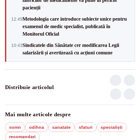
fabricilor de medicamente va pune în pericol
pacienții
Metodologia care introduce subiecte unice pentru
12:49
examenul de medic specialist, publicată în
Monitorul Oficial
Sindicatele din Sănătate cer modificarea Legii
10:43
salarizării și avertizează cu acțiuni comune
Distribuie articolul
Mai multe articole despre
somn
odihna
sanatate
sfaturi
specialiști
recomandari