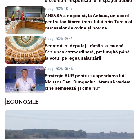
discursuri iresponsabile în spaţiul public”
7 aug. 2026, 10:57
ANSVSA a negociat, la Ankara, un acord
pentru facilitarea tranzitului prin Turcia al
carcaselor de ovine și bovine
7 aug. 2026, 09:49
Senatorii și deputații rămân la muncă.
Sesiunea extraordinară, prelungită până
la votul pe legea salarizării
7 aug. 2026, 08:46
Strategia AUR pentru suspendarea lui
Nicușor Dan. Dungaciu: „Vrem să vedem
cine semnează și cine nu”
ECONOMIE