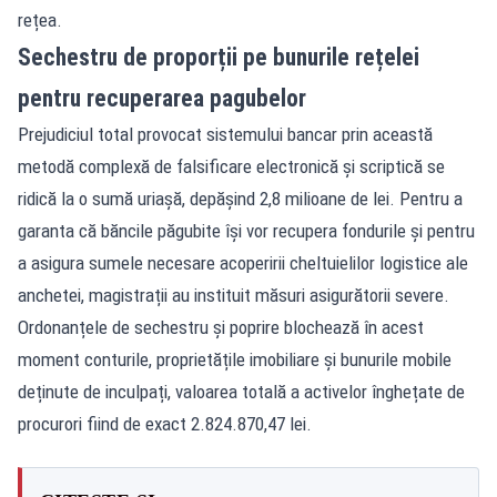
rețea.
Sechestru de proporții pe bunurile rețelei
pentru recuperarea pagubelor
Prejudiciul total provocat sistemului bancar prin această
metodă complexă de falsificare electronică și scriptică se
ridică la o sumă uriașă, depășind 2,8 milioane de lei. Pentru a
garanta că băncile păgubite își vor recupera fondurile și pentru
a asigura sumele necesare acoperirii cheltuielilor logistice ale
anchetei, magistrații au instituit măsuri asigurătorii severe.
Ordonanțele de sechestru și poprire blochează în acest
moment conturile, proprietățile imobiliare și bunurile mobile
deținute de inculpați, valoarea totală a activelor înghețate de
procurori fiind de exact 2.824.870,47 lei.