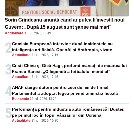
Sorin Grindeanu anunță când ar putea fi învestit noul
Guvern: „După 15 august sunt șanse mai mari”
Actualitate
·
31 iul. 2026, 16:49
2
Comisia Europeană intervine după incidentele cu
inteligența artificială. OpenAI și Anthropic, vizate
Actualitate
-
31 iul. 2026, 17:19
3
Cristi Chivu și Gică Hagi, profund marcați de moartea lui
Franco Baresi: „O legendă a fotbalului mondial”
Actualitate
-
31 iul. 2026, 17:46
4
ANAF șterge datorii pentru zeci de mii de firme!
Parlamentul a adoptat legea privind amnistia fiscală
Economie
-
31 iul. 2026, 18:21
5
Performanță pentru industria auto românească! Duster,
pe primul loc în topul vânzărilor din Ucraina
Actualitate
-
31 iul. 2026, 16:20