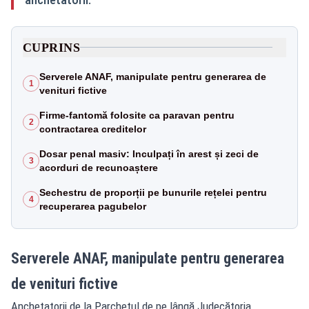
CUPRINS
Serverele ANAF, manipulate pentru generarea de
1
venituri fictive
Firme-fantomă folosite ca paravan pentru
2
contractarea creditelor
Dosar penal masiv: Inculpați în arest și zeci de
3
acorduri de recunoaștere
Sechestru de proporții pe bunurile rețelei pentru
4
recuperarea pagubelor
Serverele ANAF, manipulate pentru generarea
de venituri fictive
Anchetatorii de la Parchetul de pe lângă Judecătoria