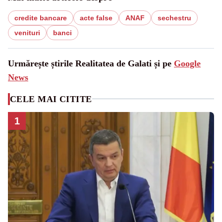
credite bancare
acte false
ANAF
sechestru
venituri
banci
Urmărește știrile Realitatea de Galati și pe
Google
News
CELE MAI CITITE
1