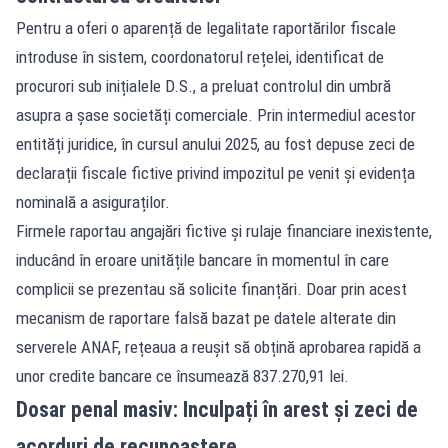
Pentru a oferi o aparență de legalitate raportărilor fiscale
introduse în sistem, coordonatorul rețelei, identificat de
procurori sub inițialele D.S., a preluat controlul din umbră
asupra a șase societăți comerciale. Prin intermediul acestor
entități juridice, în cursul anului 2025, au fost depuse zeci de
declarații fiscale fictive privind impozitul pe venit și evidența
nominală a asiguraților.
Firmele raportau angajări fictive și rulaje financiare inexistente,
inducând în eroare unitățile bancare în momentul în care
complicii se prezentau să solicite finanțări. Doar prin acest
mecanism de raportare falsă bazat pe datele alterate din
serverele ANAF, rețeaua a reușit să obțină aprobarea rapidă a
unor credite bancare ce însumează 837.270,91 lei.
Dosar penal masiv: Inculpați în arest și zeci de
acorduri de recunoaștere