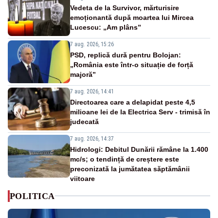
Vedeta de la Survivor, mărturisire
emoționantă după moartea lui Mircea
Lucescu: „Am plâns”
7 aug. 2026, 15:26
PSD, replică dură pentru Bolojan:
„România este într-o situație de forță
majoră”
7 aug. 2026, 14:41
Directoarea care a delapidat peste 4,5
milioane lei de la Electrica Serv - trimisă în
judecată
7 aug. 2026, 14:37
Hidrologi: Debitul Dunării rămâne la 1.400
mc/s; o tendință de creștere este
preconizată la jumătatea săptămânii
viitoare
POLITICA