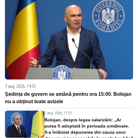
7 aug. 2026, 14:51
Ședința de guvern se amână pentru ora 15:00. Bolojan
nu a obținut toate avizele
7 aug. 2026, 11:51
Bolojan, despre legea salarizării: „Ar
putea fi adoptată în perioada următoare.
S-a întârziat depunerea din cauza unor