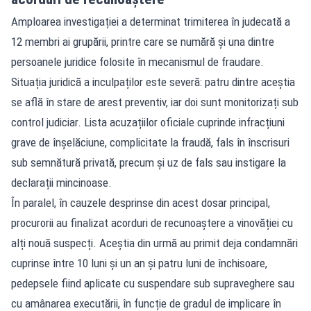
Amploarea investigației a determinat trimiterea în judecată a
12 membri ai grupării, printre care se numără și una dintre
persoanele juridice folosite în mecanismul de fraudare.
Situația juridică a inculpaților este severă: patru dintre aceștia
se află în stare de arest preventiv, iar doi sunt monitorizați sub
control judiciar. Lista acuzațiilor oficiale cuprinde infracțiuni
grave de înșelăciune, complicitate la fraudă, fals în înscrisuri
sub semnătură privată, precum și uz de fals sau instigare la
declarații mincinoase.
În paralel, în cauzele desprinse din acest dosar principal,
procurorii au finalizat acorduri de recunoaștere a vinovăției cu
alți nouă suspecți. Aceștia din urmă au primit deja condamnări
cuprinse între 10 luni și un an și patru luni de închisoare,
pedepsele fiind aplicate cu suspendare sub supraveghere sau
cu amânarea executării, în funcție de gradul de implicare în