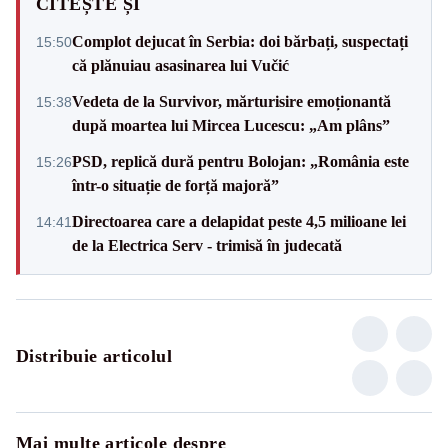
CITEȘTE ȘI
Complot dejucat în Serbia: doi bărbați, suspectați
15:50
că plănuiau asasinarea lui Vučić
Vedeta de la Survivor, mărturisire emoționantă
15:38
după moartea lui Mircea Lucescu: „Am plâns”
PSD, replică dură pentru Bolojan: „România este
15:26
într-o situație de forță majoră”
Directoarea care a delapidat peste 4,5 milioane lei
14:41
de la Electrica Serv - trimisă în judecată
Distribuie articolul
Mai multe articole despre