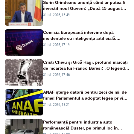
Sorin Grindeanu anunță când ar putea fi
învestit noul Guvern: „După 15 august
sunt șanse mai mari”
31 iul. 2026, 16:49
Comisia Europeană intervine după
incidentele cu inteligența artificială.
OpenAI și Anthropic, vizate
31 iul. 2026, 17:19
Cristi Chivu și Gică Hagi, profund marcați
de moartea lui Franco Baresi: „O legendă
a fotbalului mondial”
31 iul. 2026, 17:46
ANAF șterge datorii pentru zeci de mii de
firme! Parlamentul a adoptat legea privind
amnistia fiscală
31 iul. 2026, 18:21
Performanță pentru industria auto
românească! Duster, pe primul loc în
topul vânzărilor din Ucraina