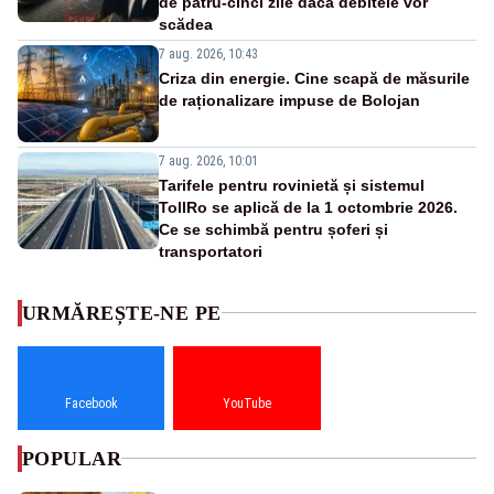
de patru-cinci zile dacă debitele vor
scădea
7 aug. 2026, 10:43
Criza din energie. Cine scapă de măsurile
de raționalizare impuse de Bolojan
7 aug. 2026, 10:01
Tarifele pentru rovinietă și sistemul
TollRo se aplică de la 1 octombrie 2026.
Ce se schimbă pentru șoferi și
transportatori
URMĂREȘTE-NE PE
Facebook
YouTube
POPULAR