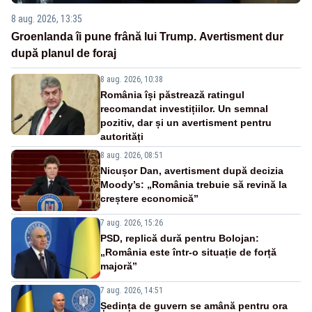
8 aug. 2026, 13:35
Groenlanda îi pune frână lui Trump. Avertisment dur
după planul de foraj
8 aug. 2026, 10:38
România își păstrează ratingul
recomandat investițiilor. Un semnal
pozitiv, dar și un avertisment pentru
autorități
8 aug. 2026, 08:51
Nicușor Dan, avertisment după decizia
Moody’s: „România trebuie să revină la
creștere economică”
7 aug. 2026, 15:26
PSD, replică dură pentru Bolojan:
„România este într-o situație de forță
majoră”
7 aug. 2026, 14:51
Ședința de guvern se amână pentru ora