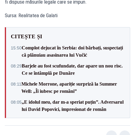
fi dispuse măsurile legale care se impun.
Sursa: Realitatea de Galati
CITEȘTE ȘI
Complot dejucat în Serbia: doi bărbați, suspectați
15:50
că plănuiau asasinarea lui Vučić
Barjele au fost scufundate, dar apare un nou risc.
08:29
Ce se întâmplă pe Dunăre
Michele Morrone, apariție surpriză la Summer
08:11
Well: „Îi iubesc pe români”
„E idolul meu, dar m-a speriat puțin”. Adversarul
08:05
lui David Popovici, impresionat de român