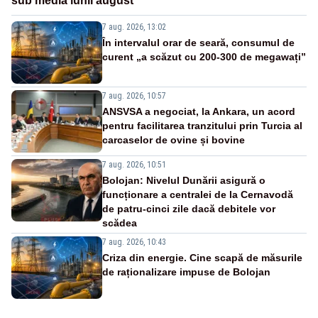
sub media lunii august
7 aug. 2026, 13:02
În intervalul orar de seară, consumul de
curent „a scăzut cu 200-300 de megawați”
7 aug. 2026, 10:57
ANSVSA a negociat, la Ankara, un acord
pentru facilitarea tranzitului prin Turcia al
carcaselor de ovine și bovine
7 aug. 2026, 10:51
Bolojan: Nivelul Dunării asigură o
funcționare a centralei de la Cernavodă
de patru-cinci zile dacă debitele vor
scădea
7 aug. 2026, 10:43
Criza din energie. Cine scapă de măsurile
de raționalizare impuse de Bolojan