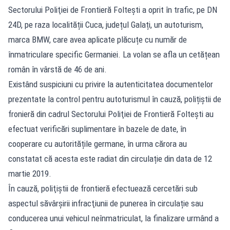
Sectorului Poliţiei de Frontieră Foltești a oprit în trafic, pe DN
24D, pe raza localității Cuca, județul Galați, un autoturism,
marca BMW, care avea aplicate plăcuțe cu număr de
înmatriculare specific Germaniei. La volan se afla un cetățean
român în vârstă de 46 de ani.
Existând suspiciuni cu privire la autenticitatea documentelor
prezentate la control pentru autoturismul în cauză, polițiștii de
fronieră din cadrul Sectorului Poliţiei de Frontieră Foltești au
efectuat verificări suplimentare în bazele de date, în
cooperare cu autoritățile germane, în urma cărora au
constatat că acesta este radiat din circulație din data de 12
martie 2019.
În cauză, poliţiştii de frontieră efectuează cercetări sub
aspectul săvârşirii infracţiunii de punerea în circulație sau
conducerea unui vehicul neînmatriculat, la finalizare urmând a