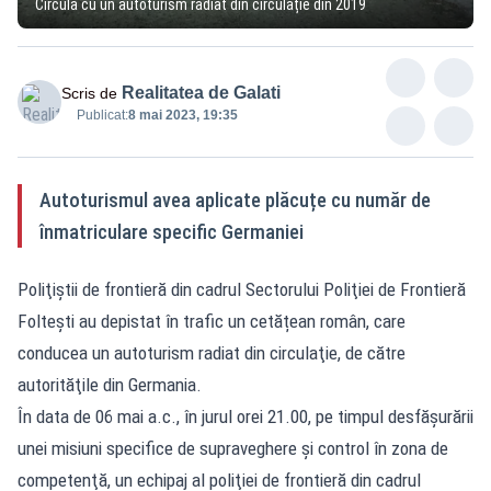
Circula cu un autoturism radiat din circulație din 2019
Realitatea de Galati
Scris de
Publicat:
8 mai 2023, 19:35
Autoturismul avea aplicate plăcuțe cu număr de
înmatriculare specific Germaniei
Poliţiştii de frontieră din cadrul Sectorului Poliţiei de Frontieră
Foltești au depistat în trafic un cetățean român, care
conducea un autoturism radiat din circulaţie, de către
autorităţile din Germania.
În data de 06 mai a.c., în jurul orei 21.00, pe timpul desfăşurării
unei misiuni specifice de supraveghere şi control în zona de
competenţă, un echipaj al poliţiei de frontieră din cadrul