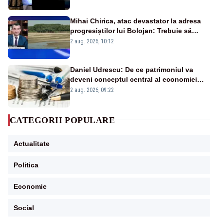
Mihai Chirica, atac devastator la adresa
progresiștilor lui Bolojan: Trebuie să
protejăm și natura, dar nu șținem omaneii
2 aug. 2026, 10:12
în stare permanentă de alertă
Daniel Udrescu: De ce patrimoniul va
deveni conceptul central al economiei
viitoare?
2 aug. 2026, 09:22
CATEGORII POPULARE
Actualitate
Politica
Economie
Social