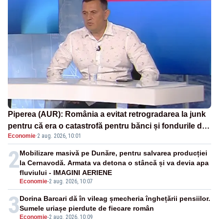
Piperea (AUR): România a evitat retrogradarea la junk
pentru că era o catastrofă pentru bănci și fondurile de
Economie
·
2 aug. 2026, 10:01
pensii
2
Mobilizare masivă pe Dunăre, pentru salvarea producției
la Cernavodă. Armata va detona o stâncă și va devia apa
fluviului - IMAGINI AERIENE
Economie
-
2 aug. 2026, 10:07
3
Dorina Barcari dă în vileag șmecheria înghețării pensiilor.
Sumele uriașe pierdute de fiecare român
Economie
-
2 aug. 2026, 10:09