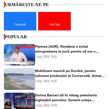
URMĂREȘTE-NE PE
Facebook
YouTube
POPULAR
Piperea (AUR): România a evitat
retrogradarea la junk pentru că era o
catastrofă pentru bănci și fondurile de
2 aug. 2026, 10:01
pensii
Mobilizare masivă pe Dunăre, pentru
salvarea producției la Cernavodă. Armata
va detona o stâncă și va devia apa
2 aug. 2026, 10:07
fluviului - IMAGINI AERIENE
Dorina Barcari dă în vileag șmecheria
înghețării pensiilor. Sumele uriașe
pierdute de fiecare român
2 aug. 2026, 10:09