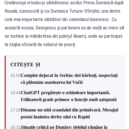
Credincioșii ortodocși sărbătoresc astăzi Prima Duminică după
Rusalii, cunoscută și ca Duminica Tuturor Sfinților, una dintre
cele mai importante sărbători din calendarul bisericesc. Cu
această ocazie, Georgescu și partenera sa de viață au mers să
se închine la mănăstirea din județul Neamț, unde au participat
la slujba oficiată de soborul de preoți.
CITEȘTE ȘI
Complot dejucat în Serbia: doi bărbați, suspectați
15:50
că plănuiau asasinarea lui Vučić
ChatGPT pregătește o schimbare importantă.
19:44
Utilizatorii gratis primesc o funcție mult așteptată
Dinamo nu uită scandalul din primăvară. Mesajul
17:20
postat înaintea derby-ului cu Rapid
Situație critică pe Dunăre: debitul rămâne la
16:31