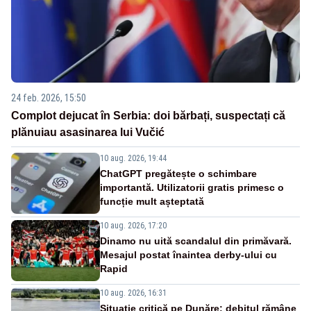
24 feb. 2026, 15:50
Complot dejucat în Serbia: doi bărbați, suspectați că
plănuiau asasinarea lui Vučić
10 aug. 2026, 19:44
ChatGPT pregătește o schimbare
importantă. Utilizatorii gratis primesc o
funcție mult așteptată
10 aug. 2026, 17:20
Dinamo nu uită scandalul din primăvară.
Mesajul postat înaintea derby-ului cu
Rapid
10 aug. 2026, 16:31
Situație critică pe Dunăre: debitul rămâne