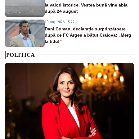
la valori istorice. Vestea bună vine abia
după 24 august
10 aug. 2026, 15:22
Dani Coman, declarație surprinzătoare
după ce FC Argeș a bătut Craiova: „Merg
la titlu!”
POLITICA