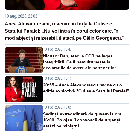
10 aug. 2026, 22:02
Anca Alexandrescu, revenire în forță la Culisele
Statului Paralel: „Nu voi intra în corul celor care, în
mod abject și mizerabil, îl atacă pe Călin Georgescu.”
10 aug. 2026, 16:47
Nicușor Dan, atac la CCR pe legea
integrității. Ce îl nemulțumește la
declarațiile de avere ale partenerilor
10 aug. 2026, 16:13
20:55 – Anca Alexandrescu revine cu o
ediție explozivă "Culisele Statului Paralel”
10 aug. 2026, 15:05
Ședință extraordinară de guvern la ora
16:00. Bolojan îi convoacă de urgență
astăzi pe miniștrii