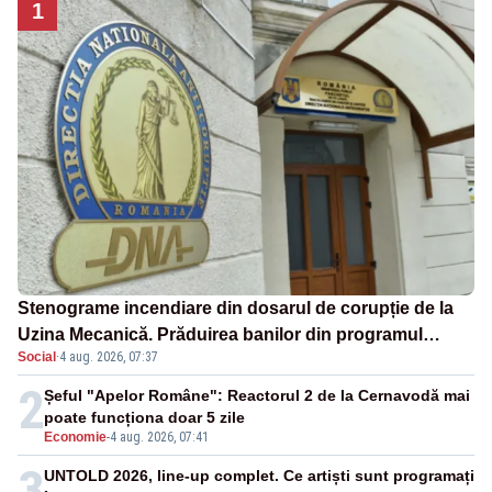
1
Stenograme incendiare din dosarul de corupție de la
Uzina Mecanică. Prăduirea banilor din programul
Social
·
4 aug. 2026, 07:37
SAFE, interceptată de DNA
2
Șeful "Apelor Române": Reactorul 2 de la Cernavodă mai
poate funcționa doar 5 zile
Economie
-
4 aug. 2026, 07:41
3
UNTOLD 2026, line-up complet. Ce artiști sunt programați