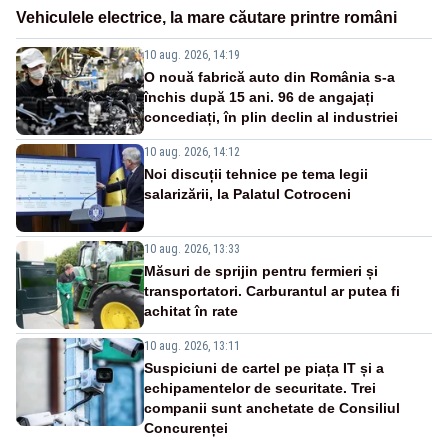
Vehiculele electrice, la mare căutare printre români
10 aug. 2026, 14:19
O nouă fabrică auto din România s-a
închis după 15 ani. 96 de angajați
concediați, în plin declin al industriei
10 aug. 2026, 14:12
Noi discuții tehnice pe tema legii
salarizării, la Palatul Cotroceni
10 aug. 2026, 13:33
Măsuri de sprijin pentru fermieri și
transportatori. Carburantul ar putea fi
achitat în rate
10 aug. 2026, 13:11
Suspiciuni de cartel pe piața IT și a
echipamentelor de securitate. Trei
companii sunt anchetate de Consiliul
Concurenței