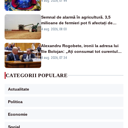
4 aug. 2026, 07:44
Semnal de alarmă în agricultură. 3,5
milioane de fermieri pot fi afectați de
strategia pentru conservarea
4 aug. 2026, 08:03
biodiversității
Alexandru Rogobete, ironii la adresa lui
Ilie Bolojan: „Ați consumat tot curentul
urmărind șobolani imaginari”
4 aug. 2026, 07:34
CATEGORII POPULARE
Actualitate
Politica
Economie
Social