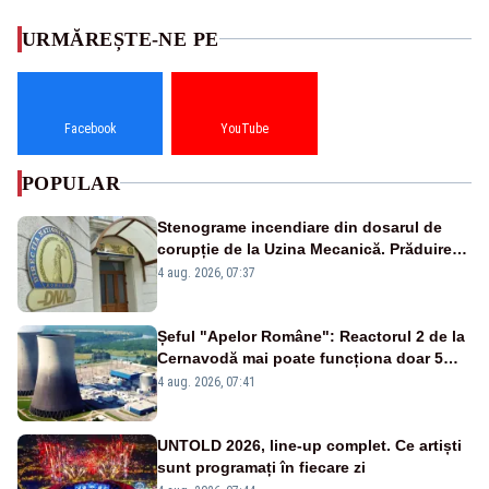
URMĂREȘTE-NE PE
Facebook
YouTube
POPULAR
Stenograme incendiare din dosarul de
corupție de la Uzina Mecanică. Prăduirea
banilor din programul SAFE, interceptată
4 aug. 2026, 07:37
de DNA
Șeful "Apelor Române": Reactorul 2 de la
Cernavodă mai poate funcționa doar 5
zile
4 aug. 2026, 07:41
UNTOLD 2026, line-up complet. Ce artiști
sunt programați în fiecare zi