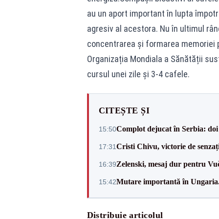
au un aport important în lupta împotri
agresiv al acestora. Nu în ultimul râ
concentrarea și formarea memoriei p
Organizația Mondiala a Sănătății su
cursul unei zile și 3-4 cafele.
CITEȘTE ȘI
Complot dejucat în Serbia: doi 
15:50
Cristi Chivu, victorie de senzaț
17:31
Zelenski, mesaj dur pentru Vuč
16:39
Mutare importantă în Ungaria. 
15:42
Distribuie articolul