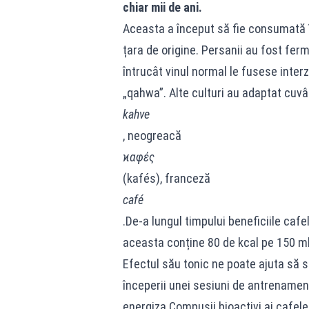
chiar mii de ani.
Aceasta a început să fie consumată în
țara de origine. Persanii au fost ferm
întrucât vinul normal le fusese inter
„qahwa”. Alte culturi au adaptat cuvân
kahve
, neogreacă
ϰαφές
(kafés), franceză
café
.De-a lungul timpului beneficiile cafe
aceasta conține 80 de kcal pe 150 ml, 
Efectul său tonic ne poate ajuta să 
începerii unei sesiuni de antrenamen
energiza.Compușii bioactivi ai cafelei