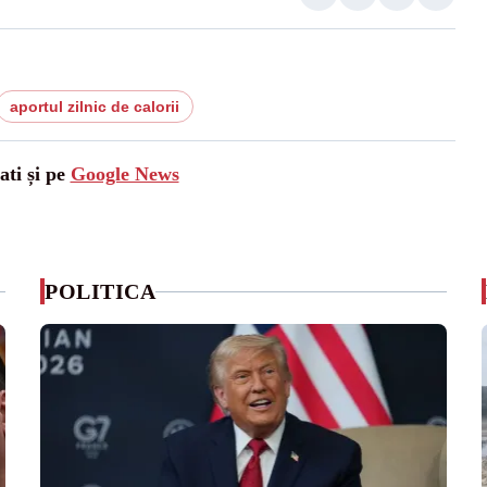
aportul zilnic de calorii
ati și pe
Google News
POLITICA