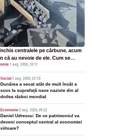
închis centralele pe cărbune, acum
n că au nevoie de ele. Cum se
omie
·
1 aug. 2026, 18:11
ează vina în plină criză energetică
2
Social
-
1 aug. 2026, 23:10
Dunărea a secat atât de mult încât a
scos la suprafață nave naziste din al
doilea război mondial
3
Economie
-
2 aug. 2026, 09:22
Daniel Udrescu: De ce patrimoniul va
deveni conceptul central al economiei
viitoare?