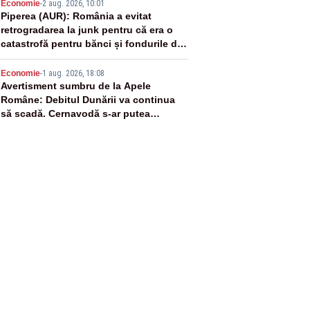
4
Economie
-
2 aug. 2026, 10:01
Piperea (AUR): România a evitat
retrogradarea la junk pentru că era o
catastrofă pentru bănci și fondurile de
pensii
5
Economie
-
1 aug. 2026, 18:08
Avertisment sumbru de la Apele
Române: Debitul Dunării va continua
să scadă. Cernavodă s-ar putea
închide în 4 zile