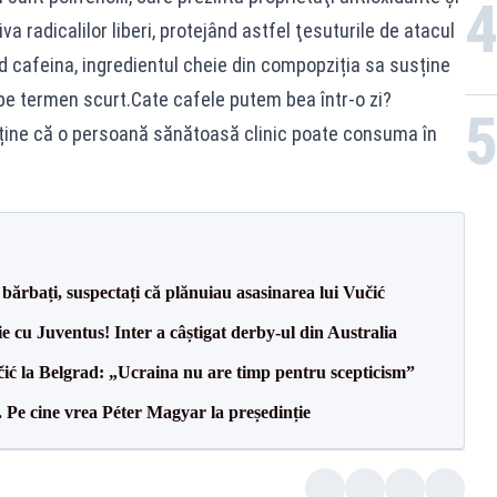
va radicalilor liberi, protejând astfel ţesuturile de atacul
nd cafeina, ingredientul cheie din compopziția sa susține
e termen scurt.Cate cafele putem bea într-o zi?
sține că o persoană sănătoasă clinic poate consuma în
bărbați, suspectați că plănuiau asasinarea lui Vučić
ie cu Juventus! Inter a câștigat derby-ul din Australia
ić la Belgrad: „Ucraina nu are timp pentru scepticism”
Pe cine vrea Péter Magyar la președinție