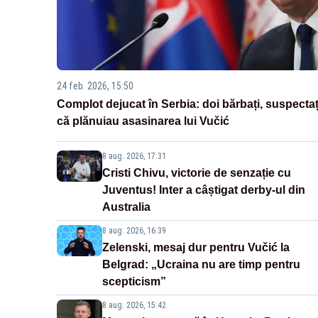
24 feb. 2026, 15:50
Complot dejucat în Serbia: doi bărbați, suspectaț
că plănuiau asasinarea lui Vučić
8 aug. 2026, 17:31
Cristi Chivu, victorie de senzație cu
Juventus! Inter a câștigat derby-ul din
Australia
8 aug. 2026, 16:39
Zelenski, mesaj dur pentru Vučić la
Belgrad: „Ucraina nu are timp pentru
scepticism”
8 aug. 2026, 15:42