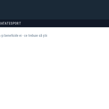
NATATE
SPORT
i beneficiile ei - ce trebuie să știi