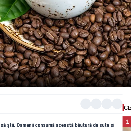
CE
1
ie să știi. Oamenii consumă această băutură de sute și