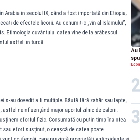
 Arabia in secolul IX, când a fost importată din Etiopia,
ecați de efectele licorii. Au denumit-o „vin al Islamului”,
zis. Etimologia cuvântului cafea vine de la arăbescul
tul astfel: în turcă
Au 
spu
Econ
pas
lei s-au dovedit a fi multiple. Băută fără zahăr sau lapte,
astfel neinfluențând major aportul zilnic de calorii.
susținem efortul fizic. Consumată cu puțin timp înaintea
t sau efort susținut, o ceașcă de cafea poate
 sunt polifenolii, care prezintă proprietăţi antioxidante şi