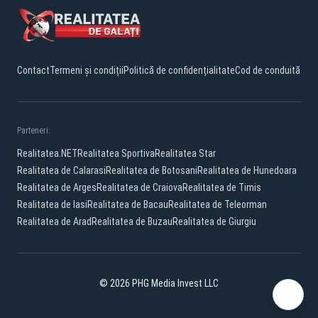
Contact
Termeni și condiții
Politică de confidențialitate
Cod de conduită
Parteneri:
Realitatea.NET
Realitatea Sportiva
Realitatea Star
Realitatea de Calarasi
Realitatea de Botosani
Realitatea de Hunedoara
Realitatea de Arges
Realitatea de Craiova
Realitatea de Timis
Realitatea de Iasi
Realitatea de Bacau
Realitatea de Teleorman
Realitatea de Arad
Realitatea de Buzau
Realitatea de Giurgiu
© 2026 PHG Media Invest LLC
Facebook
YouTube