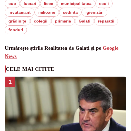
cub
lucrari
licee
municipalitatea
scoli
invatamant
milioane
sedinta
igienizări
grădinițe
colegii
primaria
Galati
reparatii
fonduri
Urmărește știrile Realitatea de Galati și pe
Google
News
CELE MAI CITITE
1