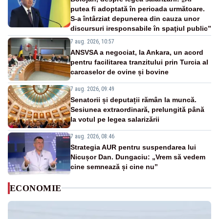
putea fi adoptată în perioada următoare.
S-a întârziat depunerea din cauza unor
discursuri iresponsabile în spaţiul public”
7 aug. 2026, 10:57
ANSVSA a negociat, la Ankara, un acord
pentru facilitarea tranzitului prin Turcia al
carcaselor de ovine și bovine
7 aug. 2026, 09:49
Senatorii și deputații rămân la muncă.
Sesiunea extraordinară, prelungită până
la votul pe legea salarizării
7 aug. 2026, 08:46
Strategia AUR pentru suspendarea lui
Nicușor Dan. Dungaciu: „Vrem să vedem
cine semnează și cine nu”
ECONOMIE