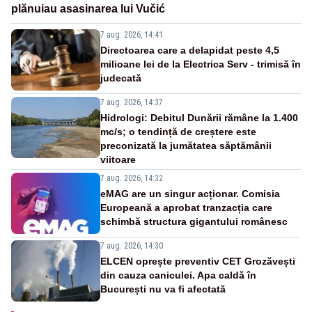
plănuiau asasinarea lui Vučić
7 aug. 2026, 14:41
Directoarea care a delapidat peste 4,5
milioane lei de la Electrica Serv - trimisă în
judecată
7 aug. 2026, 14:37
Hidrologi: Debitul Dunării rămâne la 1.400
mc/s; o tendință de creștere este
preconizată la jumătatea săptămânii
viitoare
7 aug. 2026, 14:32
eMAG are un singur acționar. Comisia
Europeană a aprobat tranzacția care
schimbă structura gigantului românesc
7 aug. 2026, 14:30
ELCEN oprește preventiv CET Grozăvești
din cauza caniculei. Apa caldă în
București nu va fi afectată