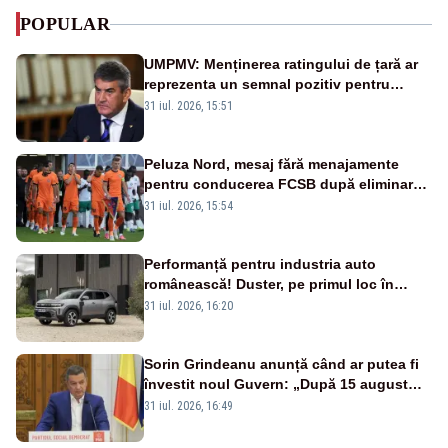
POPULAR
UMPMV: Menținerea ratingului de țară ar
reprezenta un semnal pozitiv pentru
România. Autoritățile trebuie să continue
31 iul. 2026, 15:51
consolidarea stabilității economice și
financiare
Peluza Nord, mesaj fără menajamente
pentru conducerea FCSB după eliminarea
rușinoasă din Conference League
31 iul. 2026, 15:54
Performanță pentru industria auto
românească! Duster, pe primul loc în
topul vânzărilor din Ucraina
31 iul. 2026, 16:20
Sorin Grindeanu anunță când ar putea fi
învestit noul Guvern: „După 15 august
sunt șanse mai mari”
31 iul. 2026, 16:49