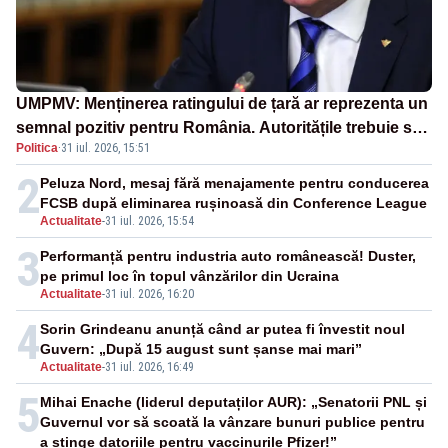
UMPMV: Menținerea ratingului de țară ar reprezenta un
semnal pozitiv pentru România. Autoritățile trebuie să
Politica
·
31 iul. 2026, 15:51
continue consolidarea stabilității economice și
financiare
2
Peluza Nord, mesaj fără menajamente pentru conducerea
FCSB după eliminarea rușinoasă din Conference League
Actualitate
-
31 iul. 2026, 15:54
3
Performanță pentru industria auto românească! Duster,
pe primul loc în topul vânzărilor din Ucraina
Actualitate
-
31 iul. 2026, 16:20
4
Sorin Grindeanu anunță când ar putea fi învestit noul
Guvern: „După 15 august sunt șanse mai mari”
Actualitate
-
31 iul. 2026, 16:49
5
Mihai Enache (liderul deputaților AUR): „Senatorii PNL și
Guvernul vor să scoată la vânzare bunuri publice pentru
a stinge datoriile pentru vaccinurile Pfizer!”