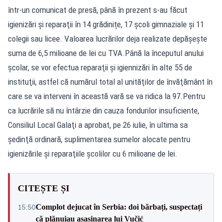
într-un comunicat de presă, până în prezent s-au făcut
igienizări şi reparaţii în 14 grădinițe, 17 școli gimnaziale și 11
colegii sau licee. Valoarea lucrărilor deja realizate depășește
suma de 6,5 milioane de lei cu TVA.Până la începutul anului
şcolar, se vor efectua reparaţii şi igiennizări în alte 55 de
instituţii, astfel că numărul total al unităţilor de învăţământ în
care se va interveni în această vară se va ridica la 97.Pentru
ca lucrările să nu întârzie din cauza fondurilor insuficiente,
Consiliul Local Galaţi a aprobat, pe 26 iulie, în ultima sa
şedinţă ordinară, suplimentarea sumelor alocate pentru
igienizările şi reparaţiile şcolilor cu 6 milioane de lei.
CITEȘTE ȘI
Complot dejucat în Serbia: doi bărbați, suspectați
15:50
că plănuiau asasinarea lui Vučić