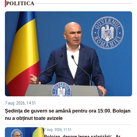
POLITICA
7 aug. 2026, 14:51
Ședința de guvern se amână pentru ora 15:00. Bolojan
nu a obținut toate avizele
7 aug. 2026, 11:51
Bolojan, despre legea salarizării: „Ar