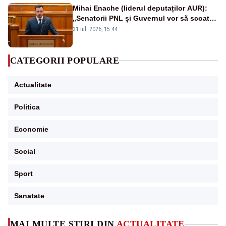
Mihai Enache (liderul deputaților AUR):
„Senatorii PNL și Guvernul vor să scoată
la vânzare bunuri publice pentru a stinge
31 iul. 2026, 15:44
datoriile pentru vaccinurile Pfizer!”
CATEGORII POPULARE
Actualitate
Politica
Economie
Social
Sport
Sanatate
MAI MULTE ȘTIRI DIN
ACTUALITATE