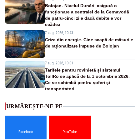
Bolojan: Nivelul Dunării asigură o
funcționare a centralei de la Cernavodă
de patru-cinci zile dacă debitele vor
scădea
7 aug. 2026, 10:43
Criza din energie. Cine scapă de măsurile
de raționalizare impuse de Bolojan
7 aug. 2026, 10:01
Tarifele pentru rovinietă și sistemul
TollRo se aplică de la 1 octombrie 2026.
Ce se schimbă pentru șoferi și
transportatori
URMĂREȘTE-NE PE
Facebook
YouTube