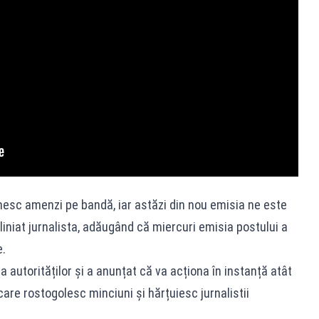
esc amenzi pe bandă, iar astăzi din nou emisia ne este
bliniat jurnalista, adăugând că miercuri emisia postului a
e.
 autorităților și a anunțat că va acționa în instanță atât
 care rostogolesc minciuni și hărțuiesc jurnalistii