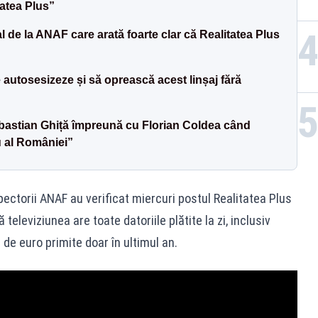
tatea Plus”
l de la ANAF care arată foarte clar că Realitatea Plus
e autosesizeze și să oprească acest linșaj fără
ebastian Ghiță împreună cu Florian Coldea când
u al României”
ectorii ANAF au verificat miercuri postul Realitatea Plus
 televiziunea are toate datoriile plătite la zi, inclusiv
de euro primite doar în ultimul an.