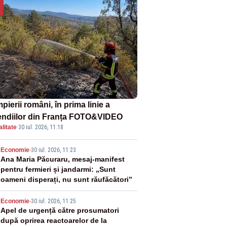
ierii români, în prima linie a
endiilor din Franța FOTO&VIDEO
litate
·
30 iul. 2026, 11:18
2
Economie
-
30 iul. 2026, 11:23
Ana Maria Păcuraru, mesaj-manifest
pentru fermieri și jandarmi: „Sunt
oameni disperați, nu sunt răufăcători”
3
Economie
-
30 iul. 2026, 11:25
Apel de urgență către prosumatori
după oprirea reactoarelor de la