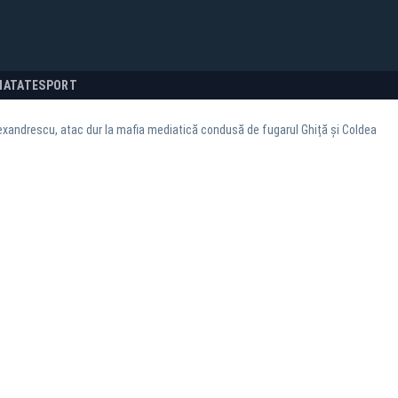
NATATE
SPORT
xandrescu, atac dur la mafia mediatică condusă de fugarul Ghiță și Coldea