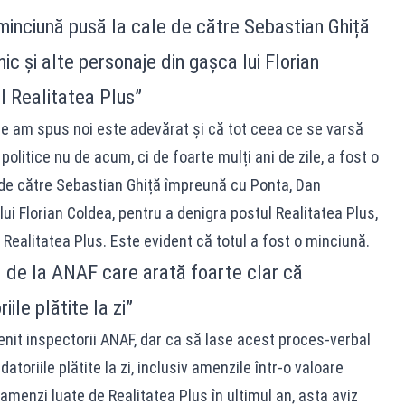
minciună pusă la cale de către Sebastian Ghiță
c și alte personaje din gașca lui Florian
l Realitatea Plus”
ce am spus noi este adevărat și că tot ceea ce se varsă
politice nu de acum, ci de foarte mulți ani de zile, a fost o
 de către Sebastian Ghiță împreună cu Ponta, Dan
ui Florian Coldea, pentru a denigra postul Realitatea Plus,
 Realitatea Plus. Este evident că totul a fost o minciună.
l de la ANAF care arată foarte clar că
ile plătite la zi”
venit inspectorii ANAF, dar ca să lase acest proces-verbal
toriile plătite la zi, inclusiv amenzile într-o valoare
menzi luate de Realitatea Plus în ultimul an, asta aviz