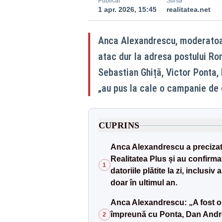
Publicat
Sursă
1 apr. 2026, 15:45
realitatea.net
Anca Alexandrescu, moderatoare
atac dur la adresa postului R
Sebastian Ghiță, Victor Ponta, 
„au pus la cale o campanie de 
CUPRINS
Anca Alexandrescu a precizat 
Realitatea Plus și au confirmat
1
datoriile plătite la zi, inclus
doar în ultimul an.
Anca Alexandrescu: „A fost o 
împreună cu Ponta, Dan Andron
2