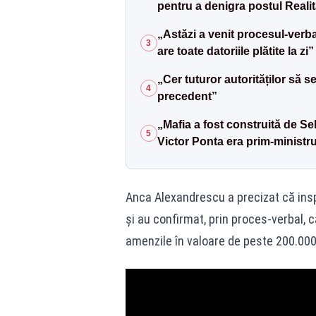
pentru a denigra postul Reali
„Astăzi a venit procesul-verba
3
are toate datoriile plătite la zi”
„Cer tuturor autorităților să s
4
precedent”
„Mafia a fost construită de S
5
Victor Ponta era prim-ministr
Anca Alexandrescu a precizat că insp
și au confirmat, prin proces-verbal, că
amenzile în valoare de peste 200.000 