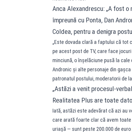
Anca Alexandrescu: „A fost o 
împreună cu Ponta, Dan Androni
Coldea, pentru a denigra postu
„Este dovada clară a faptului că tot 
pe acest post de TV, care face jocuri 
minciună, o înșelăciune pusă la cale
Andronic și alte personaje din gașca l
patronatul postului, moderatorii de la
„Astăzi a venit procesul-verba
Realitatea Plus are toate datori
Iată, astăzi este adevărat că azi au 
care arată foarte clar că avem toate da
uriașă — sunt peste 200.000 de euro a