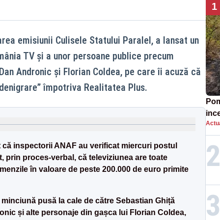
1
a emisiunii Culisele Statului Paralel, a lansat un
omânia TV și a unor persoane publice precum
Dan Andronic și Florian Coldea, pe care îi acuză că
denigrare” împotriva Realitatea Plus.
Pomp
inc
Actua
că inspectorii ANAF au verificat miercuri postul
, prin proces-verbal, că televiziunea are toate
iv amenzile în valoare de peste 200.000 de euro primite
minciună pusă la cale de către Sebastian Ghiță
ic și alte personaje din gașca lui Florian Coldea,