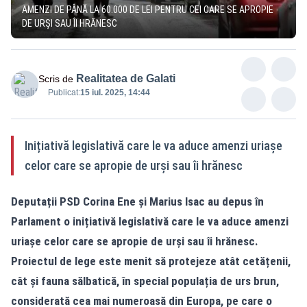
AMENZI DE PÂNĂ LA 60.000 DE LEI PENTRU CEI CARE SE APROPIE
DE URȘI SAU ÎI HRĂNESC
Realitatea de Galati
Scris de
Publicat:
15 iul. 2025, 14:44
Inițiativă legislativă care le va aduce amenzi uriașe
celor care se apropie de urși sau îi hrănesc
Deputații PSD Corina Ene și Marius Isac au depus în
Parlament o inițiativă legislativă care le va aduce amenzi
uriașe celor care se apropie de urși sau îi hrănesc.
Proiectul de lege este menit să protejeze atât cetățenii,
cât și fauna sălbatică, în special populația de urs brun,
considerată cea mai numeroasă din Europa, pe care o