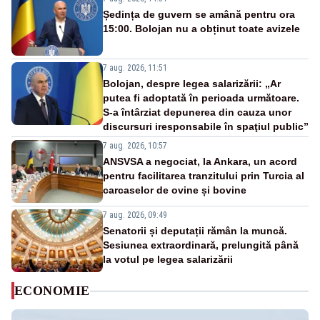
Ședința de guvern se amână pentru ora
15:00. Bolojan nu a obținut toate avizele
7 aug. 2026, 11:51
Bolojan, despre legea salarizării: „Ar
putea fi adoptată în perioada următoare.
S-a întârziat depunerea din cauza unor
discursuri iresponsabile în spaţiul public”
7 aug. 2026, 10:57
ANSVSA a negociat, la Ankara, un acord
pentru facilitarea tranzitului prin Turcia al
carcaselor de ovine și bovine
7 aug. 2026, 09:49
Senatorii și deputații rămân la muncă.
Sesiunea extraordinară, prelungită până
la votul pe legea salarizării
ECONOMIE