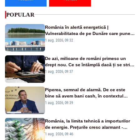
POPULAR
România în alertă energetică |
Vulnerabilitatea de pe Dunăre care pune
în pericol Centrala Cernavodă era
1 aug. 2026, 09:32
cunoscută de pe vremea lui Ceaușescu
De azi, milioane de români primesc un
drept nou. Ce se întâmplă dacă ți se strică
un produs
1 aug. 2026, 09:37
Piperea, semnal de alarmă. De ce este
bine să avem bani cash, în contextul
alertei energetice?
1 aug. 2026, 09:39
România, la limita tehnică a importurilor
de energie. Prețurile cresc alarmant -
Analiză Realitatea Plus
1 aug. 2026, 09:46