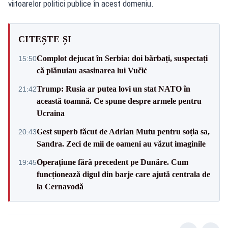
viitoarelor politici publice în acest domeniu.
CITEȘTE ȘI
Complot dejucat în Serbia: doi bărbați, suspectați
15:50
că plănuiau asasinarea lui Vučić
Trump: Rusia ar putea lovi un stat NATO în
21:42
această toamnă. Ce spune despre armele pentru
Ucraina
Gest superb făcut de Adrian Mutu pentru soția sa,
20:43
Sandra. Zeci de mii de oameni au văzut imaginile
Operațiune fără precedent pe Dunăre. Cum
19:45
funcționează digul din barje care ajută centrala de
la Cernavodă