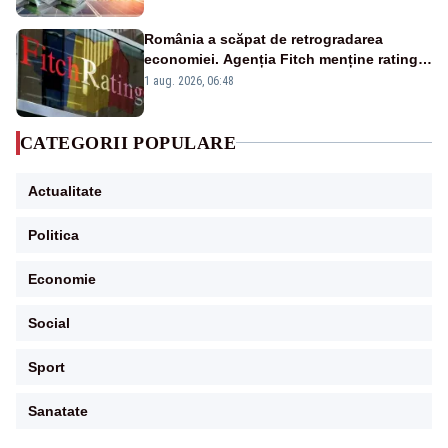
România a scăpat de retrogradarea
economiei. Agenția Fitch menține ratingul
„BBB-” cu perspectivă negativă
1 aug. 2026, 06:48
CATEGORII POPULARE
Actualitate
Politica
Economie
Social
Sport
Sanatate