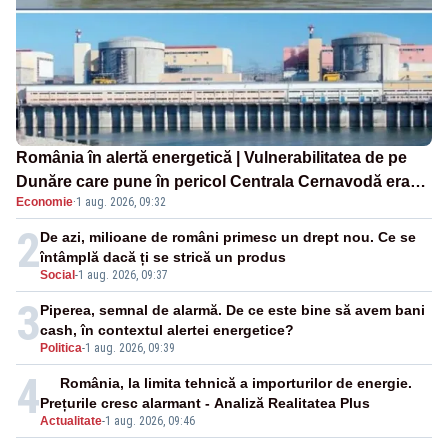
România în alertă energetică | Vulnerabilitatea de pe
Dunăre care pune în pericol Centrala Cernavodă era
Economie
·
1 aug. 2026, 09:32
cunoscută de pe vremea lui Ceaușescu
2
De azi, milioane de români primesc un drept nou. Ce se
întâmplă dacă ți se strică un produs
Social
-
1 aug. 2026, 09:37
3
Piperea, semnal de alarmă. De ce este bine să avem bani
cash, în contextul alertei energetice?
Politica
-
1 aug. 2026, 09:39
4
România, la limita tehnică a importurilor de energie.
Prețurile cresc alarmant - Analiză Realitatea Plus
Actualitate
-
1 aug. 2026, 09:46