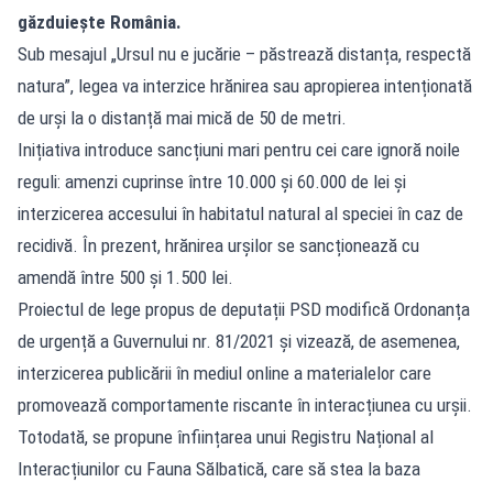
găzduiește România.
Sub mesajul „Ursul nu e jucărie – păstrează distanța, respectă
natura”, legea va interzice hrănirea sau apropierea intenționată
de urși la o distanță mai mică de 50 de metri.
Inițiativa introduce sancțiuni mari pentru cei care ignoră noile
reguli: amenzi cuprinse între 10.000 și 60.000 de lei și
interzicerea accesului în habitatul natural al speciei în caz de
recidivă. În prezent, hrănirea urșilor se sancționează cu
amendă între 500 și 1.500 lei.
Proiectul de lege propus de deputații PSD modifică Ordonanța
de urgență a Guvernului nr. 81/2021 și vizează, de asemenea,
interzicerea publicării în mediul online a materialelor care
promovează comportamente riscante în interacțiunea cu urșii.
Totodată, se propune înființarea unui Registru Național al
Interacțiunilor cu Fauna Sălbatică, care să stea la baza