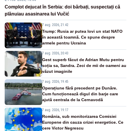
Complot dejucat în Serbia: doi bărbați, suspectați că
plănuiau asasinarea lui Vučić
7 aug. 2026, 21:42
Trump: Rusia ar putea lovi un stat NATO
în această toamnă. Ce spune despre
armele pentru Ucraina
7 aug. 2026, 20:43
Gest superb făcut de Adrian Mutu pentru
soția sa, Sandra. Zeci de mii de oameni au
văzut imaginile
7 aug. 2026, 19:45
Operațiune fără precedent pe Dunăre.
Cum funcționează digul din barje care
ajută centrala de la Cernavodă
7 aug. 2026, 19:17
România, sub monitorizarea Comisiei
Europene din cauza crizei energetice. Ce
cere Victor Negrescu