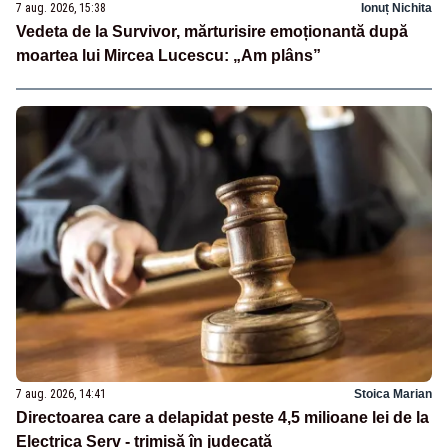
7 aug. 2026, 15:38
Ionuț Nichita
Vedeta de la Survivor, mărturisire emoționantă după
moartea lui Mircea Lucescu: „Am plâns”
7 aug. 2026, 14:41
Stoica Marian
Directoarea care a delapidat peste 4,5 milioane lei de la
Electrica Serv - trimisă în judecată