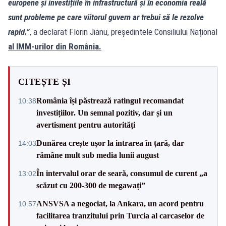
europene și investițiile în infrastructură și în economia reală
sunt probleme pe care viitorul guvern ar trebui să le rezolve
rapid.”
, a declarat Florin Jianu, președintele Consiliului Național
al IMM-urilor din România.
CITEȘTE ȘI
România își păstrează ratingul recomandat
10:38
investițiilor. Un semnal pozitiv, dar și un
avertisment pentru autorități
Dunărea crește ușor la intrarea în țară, dar
14:03
rămâne mult sub media lunii august
În intervalul orar de seară, consumul de curent „a
13:02
scăzut cu 200-300 de megawați”
ANSVSA a negociat, la Ankara, un acord pentru
10:57
facilitarea tranzitului prin Turcia al carcaselor de