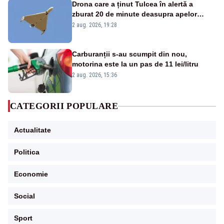
Drona care a ținut Tulcea în alertă a
zburat 20 de minute deasupra apelor
României. Au fost ridicate două F-16
2 aug. 2026, 19:28
Carburanții s-au scumpit din nou,
motorina este la un pas de 11 lei/litru
2 aug. 2026, 15:36
CATEGORII POPULARE
Actualitate
Politica
Economie
Social
Sport