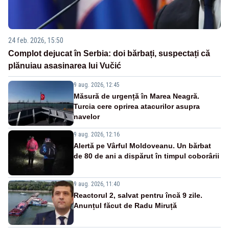
24 feb. 2026, 15:50
Complot dejucat în Serbia: doi bărbați, suspectați că
plănuiau asasinarea lui Vučić
9 aug. 2026, 12:45
Măsură de urgență în Marea Neagră.
Turcia cere oprirea atacurilor asupra
navelor
9 aug. 2026, 12:16
Alertă pe Vârful Moldoveanu. Un bărbat
de 80 de ani a dispărut în timpul coborârii
9 aug. 2026, 11:40
Reactorul 2, salvat pentru încă 9 zile.
Anunțul făcut de Radu Miruță