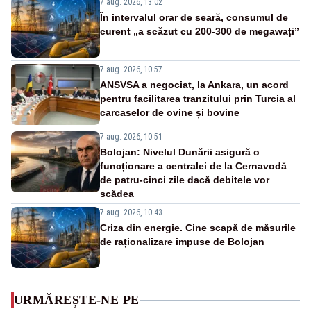
7 aug. 2026, 13:02
În intervalul orar de seară, consumul de
curent „a scăzut cu 200-300 de megawați”
7 aug. 2026, 10:57
ANSVSA a negociat, la Ankara, un acord
pentru facilitarea tranzitului prin Turcia al
carcaselor de ovine și bovine
7 aug. 2026, 10:51
Bolojan: Nivelul Dunării asigură o
funcționare a centralei de la Cernavodă
de patru-cinci zile dacă debitele vor
scădea
7 aug. 2026, 10:43
Criza din energie. Cine scapă de măsurile
de raționalizare impuse de Bolojan
URMĂREȘTE-NE PE