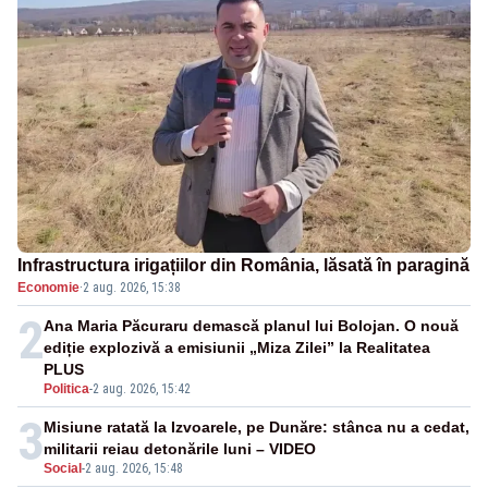
Infrastructura irigațiilor din România, lăsată în paragină
Economie
·
2 aug. 2026, 15:38
2
Ana Maria Păcuraru demască planul lui Bolojan. O nouă
ediție explozivă a emisiunii „Miza Zilei” la Realitatea
PLUS
Politica
-
2 aug. 2026, 15:42
3
Misiune ratată la Izvoarele, pe Dunăre: stânca nu a cedat,
militarii reiau detonările luni – VIDEO
Social
-
2 aug. 2026, 15:48