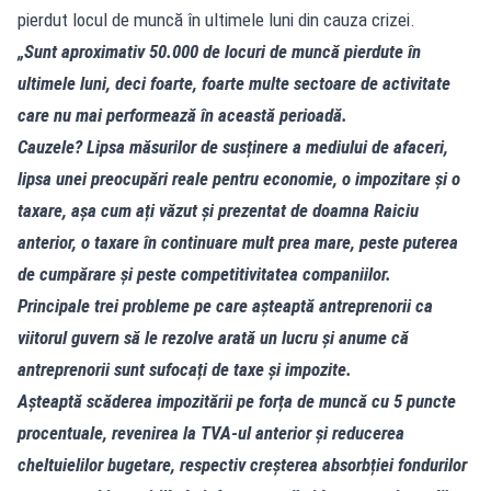
pierdut locul de muncă în ultimele luni din cauza crizei.
„Sunt aproximativ 50.000 de locuri de muncă pierdute în
ultimele luni, deci foarte, foarte multe sectoare de activitate
care nu mai performează în această perioadă.
Cauzele? Lipsa măsurilor de susținere a mediului de afaceri,
lipsa unei preocupări reale pentru economie, o impozitare și o
taxare, așa cum ați văzut și prezentat de doamna Raiciu
anterior, o taxare în continuare mult prea mare, peste puterea
de cumpărare și peste competitivitatea companiilor.
Principale trei probleme pe care așteaptă antreprenorii ca
viitorul guvern să le rezolve arată un lucru și anume că
antreprenorii sunt sufocați de taxe și impozite.
Așteaptă scăderea impozitării pe forța de muncă cu 5 puncte
procentuale, revenirea la TVA-ul anterior și reducerea
cheltuielilor bugetare, respectiv creșterea absorbției fondurilor