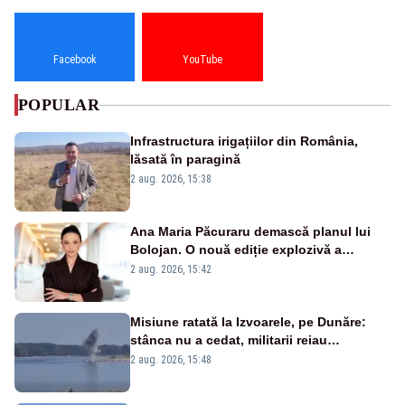
Facebook
YouTube
POPULAR
Infrastructura irigațiilor din România,
lăsată în paragină
2 aug. 2026, 15:38
Ana Maria Păcuraru demască planul lui
Bolojan. O nouă ediție explozivă a
emisiunii „Miza Zilei” la Realitatea PLUS
2 aug. 2026, 15:42
Misiune ratată la Izvoarele, pe Dunăre:
stânca nu a cedat, militarii reiau
detonările luni – VIDEO
2 aug. 2026, 15:48