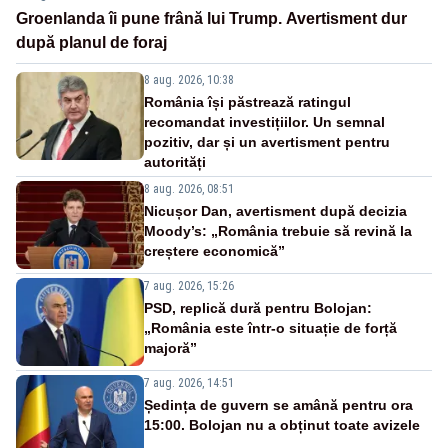
Groenlanda îi pune frână lui Trump. Avertisment dur
după planul de foraj
8 aug. 2026, 10:38
România își păstrează ratingul
recomandat investițiilor. Un semnal
pozitiv, dar și un avertisment pentru
autorități
8 aug. 2026, 08:51
Nicușor Dan, avertisment după decizia
Moody’s: „România trebuie să revină la
creștere economică”
7 aug. 2026, 15:26
PSD, replică dură pentru Bolojan:
„România este într-o situație de forță
majoră”
7 aug. 2026, 14:51
Ședința de guvern se amână pentru ora
15:00. Bolojan nu a obținut toate avizele