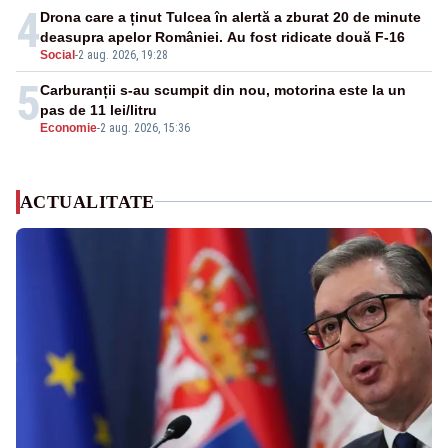
4
Drona care a ținut Tulcea în alertă a zburat 20 de minute
deasupra apelor României. Au fost ridicate două F-16
Social
-
2 aug. 2026, 19:28
5
Carburanții s-au scumpit din nou, motorina este la un
pas de 11 lei/litru
Economie
-
2 aug. 2026, 15:36
ACTUALITATE