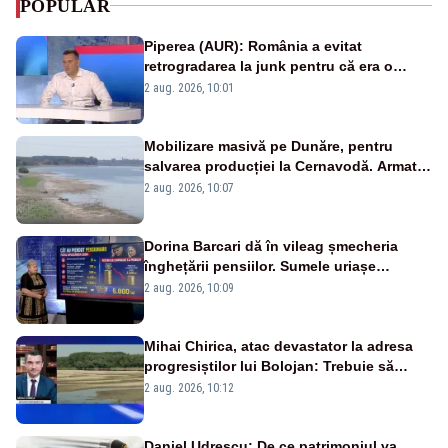
POPULAR
Piperea (AUR): România a evitat
retrogradarea la junk pentru că era o
catastrofă pentru bănci și fondurile de
2 aug. 2026, 10:01
pensii
Mobilizare masivă pe Dunăre, pentru
salvarea producției la Cernavodă. Armata
va detona o stâncă și va devia apa
2 aug. 2026, 10:07
fluviului - IMAGINI AERIENE
Dorina Barcari dă în vileag șmecheria
înghețării pensiilor. Sumele uriașe
pierdute de fiecare român
2 aug. 2026, 10:09
Mihai Chirica, atac devastator la adresa
progresiștilor lui Bolojan: Trebuie să
protejăm și natura, dar nu șținem omaneii
2 aug. 2026, 10:12
în stare permanentă de alertă
Daniel Udrescu: De ce patrimoniul va