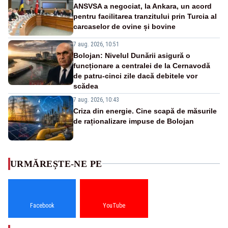
ANSVSA a negociat, la Ankara, un acord
pentru facilitarea tranzitului prin Turcia al
carcaselor de ovine și bovine
7 aug. 2026, 10:51
Bolojan: Nivelul Dunării asigură o
funcționare a centralei de la Cernavodă
de patru-cinci zile dacă debitele vor
scădea
7 aug. 2026, 10:43
Criza din energie. Cine scapă de măsurile
de raționalizare impuse de Bolojan
URMĂREȘTE-NE PE
Facebook
YouTube