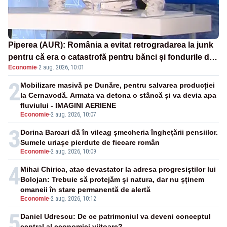
Piperea (AUR): România a evitat retrogradarea la junk
pentru că era o catastrofă pentru bănci și fondurile de
Economie
·
2 aug. 2026, 10:01
pensii
2
Mobilizare masivă pe Dunăre, pentru salvarea producției
la Cernavodă. Armata va detona o stâncă și va devia apa
fluviului - IMAGINI AERIENE
Economie
-
2 aug. 2026, 10:07
3
Dorina Barcari dă în vileag șmecheria înghețării pensiilor.
Sumele uriașe pierdute de fiecare român
Economie
-
2 aug. 2026, 10:09
4
Mihai Chirica, atac devastator la adresa progresiștilor lui
Bolojan: Trebuie să protejăm și natura, dar nu șținem
omaneii în stare permanentă de alertă
Economie
-
2 aug. 2026, 10:12
5
Daniel Udrescu: De ce patrimoniul va deveni conceptul
central al economiei viitoare?