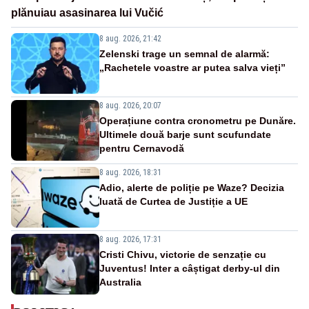
plănuiau asasinarea lui Vučić
8 aug. 2026, 21:42
Zelenski trage un semnal de alarmă:
„Rachetele voastre ar putea salva vieți”
8 aug. 2026, 20:07
Operațiune contra cronometru pe Dunăre.
Ultimele două barje sunt scufundate
pentru Cernavodă
8 aug. 2026, 18:31
Adio, alerte de poliție pe Waze? Decizia
luată de Curtea de Justiție a UE
8 aug. 2026, 17:31
Cristi Chivu, victorie de senzație cu
Juventus! Inter a câștigat derby-ul din
Australia