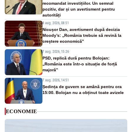
recomandat investițiilor. Un semnal
pozitiv, dar și un avertisment pentru
autorități
8 aug. 2026, 08:51
Nicușor Dan, avertisment după decizia
Moody’s: „România trebuie să revină la
creștere economică”
7 aug. 2026, 15:26
PSD, replică dură pentru Bolojan:
„România este într-o situație de forță
majoră”
7 aug. 2026, 14:51
Ședința de guvern se amână pentru ora
15:00. Bolojan nu a obținut toate avizele
ECONOMIE