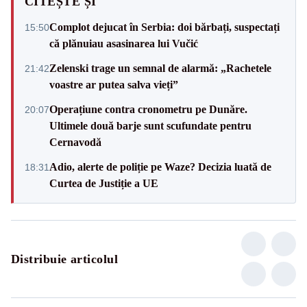
CITEȘTE ȘI
Complot dejucat în Serbia: doi bărbați, suspectați
15:50
că plănuiau asasinarea lui Vučić
Zelenski trage un semnal de alarmă: „Rachetele
21:42
voastre ar putea salva vieți”
Operațiune contra cronometru pe Dunăre.
20:07
Ultimele două barje sunt scufundate pentru
Cernavodă
Adio, alerte de poliție pe Waze? Decizia luată de
18:31
Curtea de Justiție a UE
Distribuie articolul