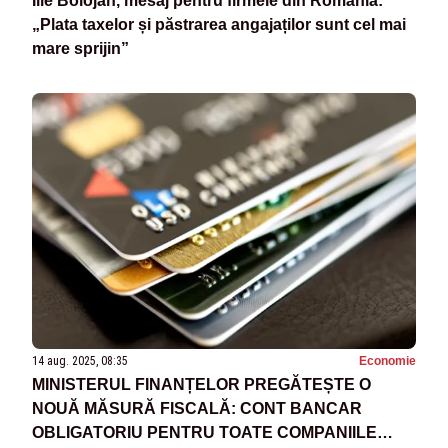
Ilie Bolojan, mesaj pentru firmele din România:
„Plata taxelor și păstrarea angajaților sunt cel mai
mare sprijin”
14 aug. 2025, 08:35
Economie
MINISTERUL FINANȚELOR PREGĂTEȘTE O
NOUĂ MĂSURĂ FISCALĂ: CONT BANCAR
OBLIGATORIU PENTRU TOATE COMPANIILE