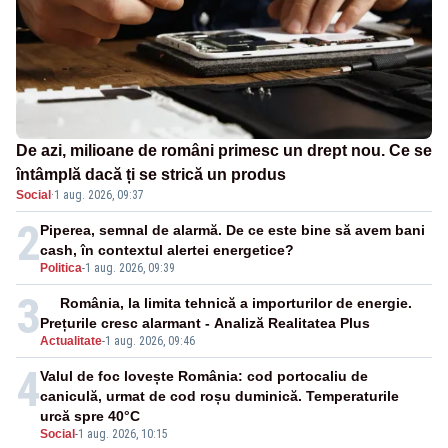
De azi, milioane de români primesc un drept nou. Ce se
întâmplă dacă ți se strică un produs
Social
·
1 aug. 2026, 09:37
2
Piperea, semnal de alarmă. De ce este bine să avem bani
cash, în contextul alertei energetice?
Politica
-
1 aug. 2026, 09:39
3
România, la limita tehnică a importurilor de energie.
Prețurile cresc alarmant - Analiză Realitatea Plus
Actualitate
-
1 aug. 2026, 09:46
4
Valul de foc lovește România: cod portocaliu de
caniculă, urmat de cod roșu duminică. Temperaturile
urcă spre 40°C
Social
-
1 aug. 2026, 10:15