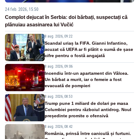
24 feb. 2026, 15:50
Complot dejucat în Serbia: doi bărbați, suspectați că
plănuiau asasinarea lui Vučić
8 aug. 2026, 09:22
Scandal uriaș la FIFA. Gianni Infantino,
acuzat că UEFA ar fi plătit o sumă de șase
cifre pentru o fostă angajată
8 aug. 2026, 09:06
Incendiu într-un apartament din Vâlcea.
Un bărbat a murit, iar o femeie a fost
evacuată de pompieri
8 aug. 2026, 08:53
Trump pune 1 miliard de dolari pe masa
Columbiei pentru războiul antidrog. Noul
președinte promite o ofensivă
8 aug. 2026, 08:42
România, prinsă între caniculă și furtuni.