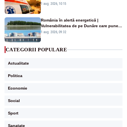
duminică. Temperaturile urcă spre 40°C
1 aug. 2026, 10:15
România în alertă energetică |
Vulnerabilitatea de pe Dunăre care pune
în pericol Centrala Cernavodă era
1 aug. 2026, 09:32
cunoscută de pe vremea lui Ceaușescu
CATEGORII POPULARE
Actualitate
Politica
Economie
Social
Sport
Sanatate