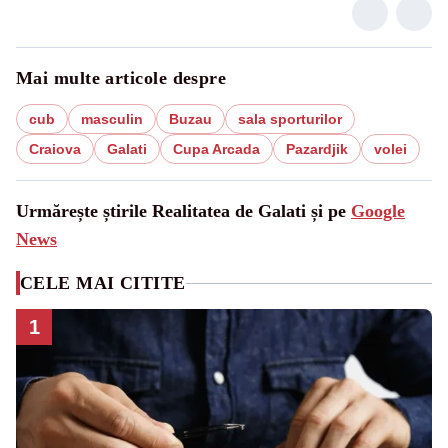
Mai multe articole despre
cub
masculin
Buzau
sala sporturilor
Craiova
Galati
Cupa Arcada
Pazardjik
volei
Urmărește știrile Realitatea de Galati și pe
Google
News
CELE MAI CITITE
1