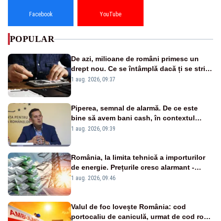
Facebook
YouTube
POPULAR
De azi, milioane de români primesc un
drept nou. Ce se întâmplă dacă ți se strică
un produs
1 aug. 2026, 09:37
Piperea, semnal de alarmă. De ce este
bine să avem bani cash, în contextul
alertei energetice?
1 aug. 2026, 09:39
România, la limita tehnică a importurilor
de energie. Prețurile cresc alarmant -
Analiză Realitatea Plus
1 aug. 2026, 09:46
Valul de foc lovește România: cod
portocaliu de caniculă, urmat de cod roșu