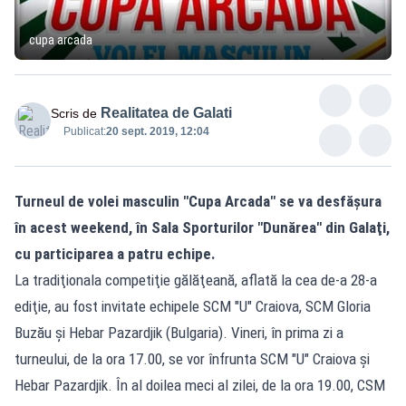
cupa arcada
Realitatea de Galati
Scris de
Publicat:
20 sept. 2019, 12:04
Turneul de volei masculin "Cupa Arcada" se va desfăşura
în acest weekend, în Sala Sporturilor "Dunărea" din Galaţi,
cu participarea a patru echipe.
La tradiţionala competiţie gălăţeană, aflată la cea de-a 28-a
ediţie, au fost invitate echipele SCM "U" Craiova, SCM Gloria
Buzău și Hebar Pazardjik (Bulgaria). Vineri, în prima zi a
turneului, de la ora 17.00, se vor înfrunta SCM "U" Craiova și
Hebar Pazardjik. În al doilea meci al zilei, de la ora 19.00, CSM