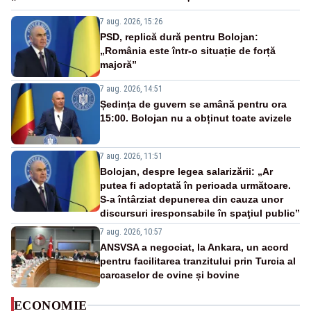
7 aug. 2026, 15:26
PSD, replică dură pentru Bolojan:
„România este într-o situație de forță
majoră”
7 aug. 2026, 14:51
Ședința de guvern se amână pentru ora
15:00. Bolojan nu a obținut toate avizele
7 aug. 2026, 11:51
Bolojan, despre legea salarizării: „Ar
putea fi adoptată în perioada următoare.
S-a întârziat depunerea din cauza unor
discursuri iresponsabile în spaţiul public”
7 aug. 2026, 10:57
ANSVSA a negociat, la Ankara, un acord
pentru facilitarea tranzitului prin Turcia al
carcaselor de ovine și bovine
ECONOMIE