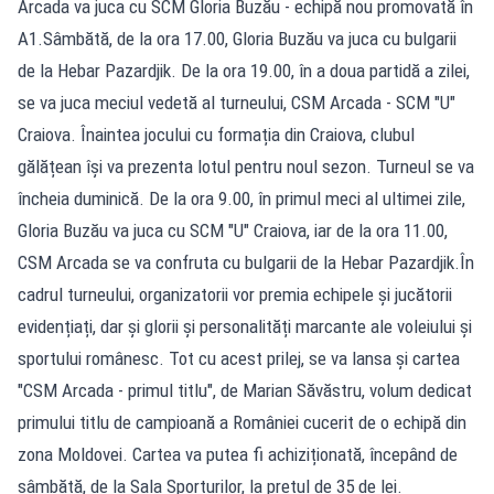
Arcada va juca cu SCM Gloria Buzău - echipă nou promovată în
A1.Sâmbătă, de la ora 17.00, Gloria Buzău va juca cu bulgarii
de la Hebar Pazardjik. De la ora 19.00, în a doua partidă a zilei,
se va juca meciul vedetă al turneului, CSM Arcada - SCM "U"
Craiova. Înaintea jocului cu formația din Craiova, clubul
gălățean își va prezenta lotul pentru noul sezon. Turneul se va
încheia duminică. De la ora 9.00, în primul meci al ultimei zile,
Gloria Buzău va juca cu SCM "U" Craiova, iar de la ora 11.00,
CSM Arcada se va confruta cu bulgarii de la Hebar Pazardjik.În
cadrul turneului, organizatorii vor premia echipele şi jucătorii
evidențiați, dar și glorii și personalități marcante ale voleiului și
sportului românesc. Tot cu acest prilej, se va lansa și cartea
"CSM Arcada - primul titlu", de Marian Săvăstru, volum dedicat
primului titlu de campioană a României cucerit de o echipă din
zona Moldovei. Cartea va putea fi achiziționată, începând de
sâmbătă, de la Sala Sporturilor, la prețul de 35 de lei.