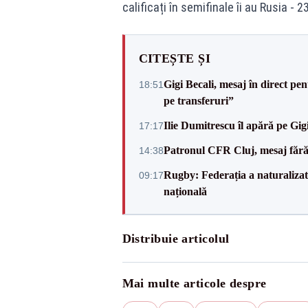
calificați în semifinale îi au Rusia - 2
CITEȘTE ȘI
Gigi Becali, mesaj în direct p
18:51
pe transferuri”
Ilie Dumitrescu îl apără pe Gi
17:17
Patronul CFR Cluj, mesaj fără
14:38
Rugby: Federația a naturalizat 
09:17
națională
Distribuie articolul
Mai multe articole despre