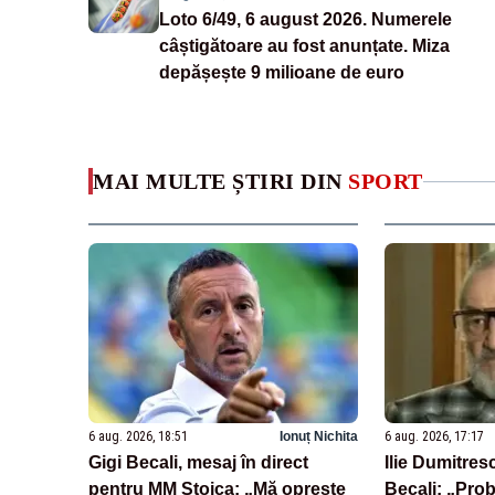
Loto 6/49, 6 august 2026. Numerele
câștigătoare au fost anunțate. Miza
depășește 9 milioane de euro
MAI MULTE ȘTIRI DIN
SPORT
6 aug. 2026, 18:51
Ionuț Nichita
6 aug. 2026, 17:17
Gigi Becali, mesaj în direct
Ilie Dumitresc
pentru MM Stoica: „Mă oprește
Becali: „Pro