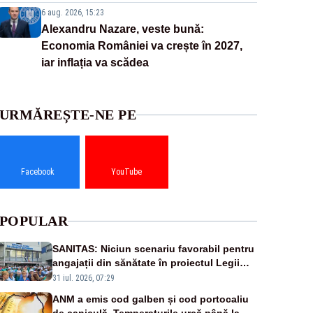
6 aug. 2026, 15:23
Alexandru Nazare, veste bună:
Economia României va crește în 2027,
iar inflația va scădea
URMĂREȘTE-NE PE
Facebook
YouTube
POPULAR
SANITAS: Niciun scenariu favorabil pentru
angajații din sănătate în proiectul Legii
salarizării
31 iul. 2026, 07:29
ANM a emis cod galben și cod portocaliu