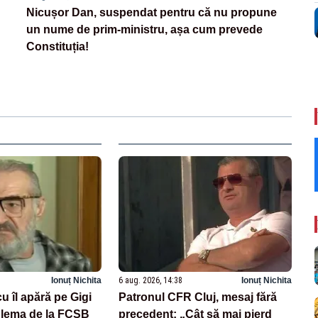
Nicușor Dan, suspendat pentru că nu propune
un nume de prim-ministru, așa cum prevede
Constituția!
Ionuț Nichita
6 aug. 2026, 14:38
Ionuț Nichita
u îl apără pe Gigi
Patronul CFR Cluj, mesaj fără
blema de la FCSB
precedent: „Cât să mai pierd