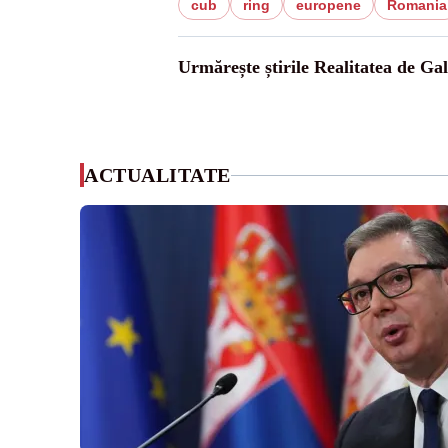
cub
ring
europene
Romania
Urmărește știrile Realitatea de Gal
ACTUALITATE