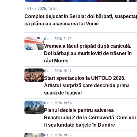
24 feb. 2026, 15:50
Complot dejucat în Serbia: doi bărbați, suspectaț
că plănuiau asasinarea lui Vučić
6 aug. 2026, 21:39
Vremea a făcut prăpăd după caniculă.
Doi bărbați au murit loviți de trăsnet în
râul Mureș
6 aug. 2026, 20:17
Start spectaculos la UNTOLD 2026.
Artistul-surpriză care deschide prima
seară de festival
6 aug. 2026, 19:56
Planul decisiv pentru salvarea
Reactorului 2 de la Cernavodă. Cum vor
fi scufundate barjele în Dunăre
6 aug. 2026, 19:19