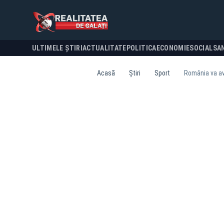
ULTIMELE ȘTIRI
ACTUALITATE
POLITICA
ECONOMIE
SOCIAL
SA
Acasă
Știri
Sport
România va ave