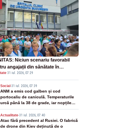
ITAS: Niciun scenariu favorabil
ru angajații din sănătate în
tate
·
31 iul. 2026, 07:29
ectul Legii salarizării
2
Social
-
31 iul. 2026, 07:39
ANM a emis cod galben și cod
portocaliu de caniculă. Temperaturile
urcă până la 38 de grade, iar nopțile
devin tropicale
3
Actualitate
-
31 iul. 2026, 07:40
Atac fără precedent al Rusiei. O fabrică
de drone din Kiev deținută de o