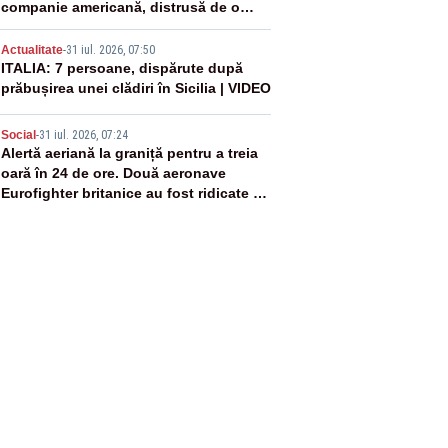
companie americană, distrusă de o
rachetă rusească
4
Actualitate
-
31 iul. 2026, 07:50
ITALIA: 7 persoane, dispărute după
prăbușirea unei clădiri în Sicilia | VIDEO
5
Social
-
31 iul. 2026, 07:24
Alertă aeriană la graniță pentru a treia
oară în 24 de ore. Două aeronave
Eurofighter britanice au fost ridicate de
la sol