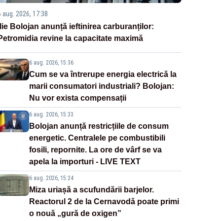
6 aug. 2026, 17:38
Ilie Bolojan anunță ieftinirea carburanților:
Petromidia revine la capacitate maximă
6 aug. 2026, 15:36
Cum se va întrerupe energia electrică la
marii consumatori industriali? Bolojan:
Nu vor exista compensații
6 aug. 2026, 15:33
Bolojan anunță restricțiile de consum
energetic. Centralele pe combustibili
fosili, repornite. La ore de vârf se va
apela la importuri - LIVE TEXT
6 aug. 2026, 15:24
Miza uriașă a scufundării barjelor.
Reactorul 2 de la Cernavodă poate primi
o nouă „gură de oxigen”