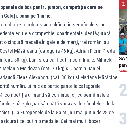
1
openele de box pentru juniori, competiţie care se
n Galaţi, până pe 1 iunie.
opt dintre tricolori s-au calificat în semifinale şi au
cedenta ediţie a competiției continentale, desfăşurată
t o singură medalie.În galele de marţi, trei români au
l Costel Măzăreanu (categoria 46 kg), Adrian Florin Preda
SAN
n (cat. 50 kg). Luni s-au calificat în semifinale: Mihaela
pent
ce Melania Moldovan (cat. 70 kg) și Cosmin Daniel
Sana
proi
e adaugă Elena Alexandru (cat. 80 kg) și Mariana Mărăcine
torită numărului mic de participante la categoriile
ă, competiția urmând să continue joi, cu semifinalele
nalele băieților, iar sâmbătă vor avea loc finalele - de la
băieții).La Europenele de la Galați, nu mai puțin de 28 de
u asigurat cel puțin o medalie. Cei mai mulți boxeri