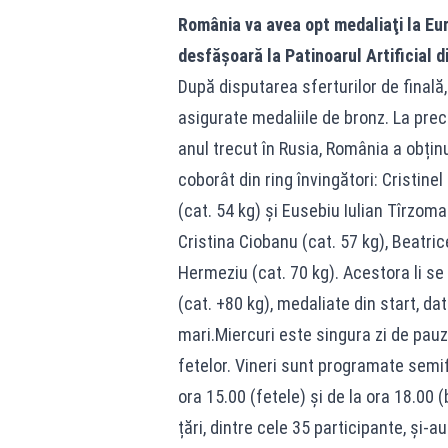
România va avea opt medaliaţi la Eur
desfăşoară la Patinoarul Artificial di
După disputarea sferturilor de finală, 
asigurate medaliile de bronz. La pre
anul trecut în Rusia, România a obținu
coborât din ring învingători: Cristine
(cat. 54 kg) și Eusebiu Iulian Tîrzoma
Cristina Ciobanu (cat. 57 kg), Beatri
Hermeziu (cat. 70 kg). Acestora li s
(cat. +80 kg), medaliate din start, da
mari.Miercuri este singura zi de pauz
fetelor. Vineri sunt programate semifi
ora 15.00 (fetele) și de la ora 18.00 (
țări, dintre cele 35 participante, și-a