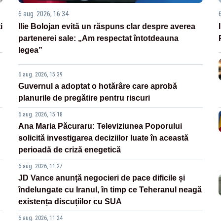
6 aug. 2026, 16:34
i
Ilie Bolojan evită un răspuns clar despre averea
partenerei sale: „Am respectat întotdeauna
legea”
6 aug. 2026, 15:39
Guvernul a adoptat o hotărâre care aprobă
planurile de pregătire pentru riscuri
6 aug. 2026, 15:18
Ana Maria Păcuraru: Televiziunea Poporului
solicită investigarea deciziilor luate în această
perioadă de criză enegetică
6 aug. 2026, 11:27
JD Vance anunță negocieri de pace dificile și
îndelungate cu Iranul, în timp ce Teheranul neagă
existența discuțiilor cu SUA
6 aug. 2026, 11:24