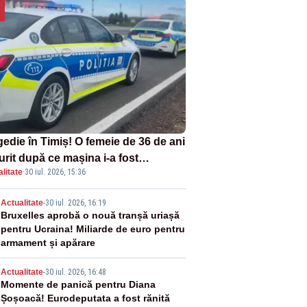
gedie în Timiș! O femeie de 36 de ani
urit după ce mașina i-a fost
litate
·
30 iul. 2026, 15:36
lberată de tren
2
Actualitate
-
30 iul. 2026, 16:19
Bruxelles aprobă o nouă tranșă uriașă
pentru Ucraina! Miliarde de euro pentru
armament și apărare
3
Actualitate
-
30 iul. 2026, 16:48
Momente de panică pentru Diana
Șoșoacă! Eurodeputata a fost rănită