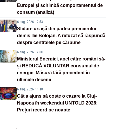
Europei și schimbă comportamentul de
consum (analiză)
6 aug. 2026, 12:53
Sfidare uriașă din partea premierului
demis Ilie Bolojan. A refuzat să răspundă
despre centralele pe cărbune
6 aug. 2026, 12:50
Ministerul Energiei, apel către români să-
și REDUCĂ VOLUNTAR consumul de
energie. Măsură fără precedent în
ultimele decenii
6 aug. 2026, 11:18
Cât a ajuns să coste o cazare la Cluj-
Napoca în weekendul UNTOLD 2026:
Prețuri record pe noapte