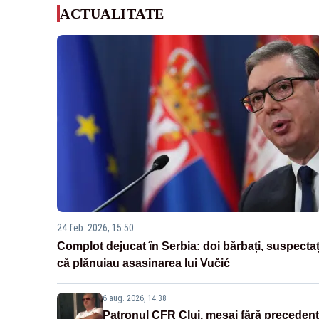
ACTUALITATE
24 feb. 2026, 15:50
Complot dejucat în Serbia: doi bărbați, suspectaț
că plănuiau asasinarea lui Vučić
6 aug. 2026, 14:38
Patronul CFR Cluj, mesaj fără precedent