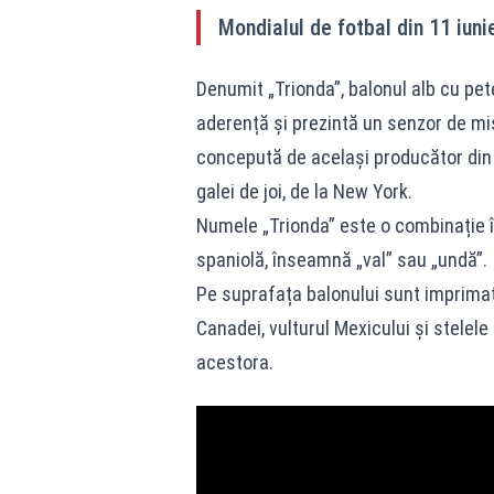
Mondialul de fotbal din 11 iunie
Denumit „Trionda”, balonul alb cu pete 
aderență și prezintă un senzor de mișc
concepută de același producător din 1
galei de joi, de la New York.
Numele „Trionda” este o combinație în
spaniolă, înseamnă „val” sau „undă”.
Pe suprafața balonului sunt imprimate
Canadei, vulturul Mexicului şi stelele
acestora.