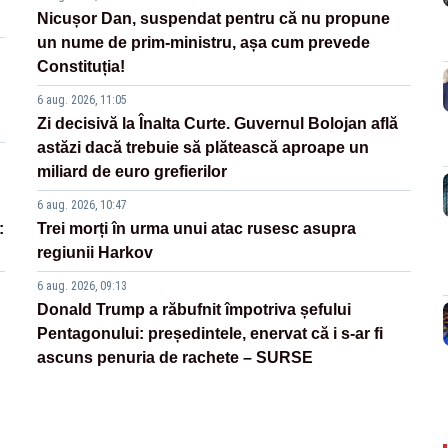
Nicușor Dan, suspendat pentru că nu propune
un nume de prim-ministru, așa cum prevede
Constituția!
6 aug. 2026, 11:05
Zi decisivă la Înalta Curte. Guvernul Bolojan află
astăzi dacă trebuie să plătească aproape un
miliard de euro grefierilor
6 aug. 2026, 10:47
:
Trei morți în urma unui atac rusesc asupra
regiunii Harkov
6 aug. 2026, 09:13
Donald Trump a răbufnit împotriva șefului
Pentagonului: președintele, enervat că i s-ar fi
ascuns penuria de rachete – SURSE