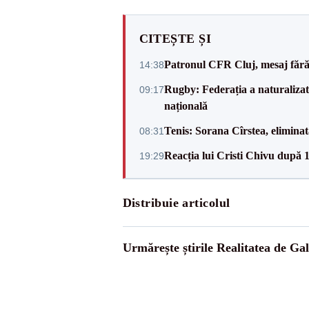
CITEȘTE ȘI
Patronul CFR Cluj, mesaj fără
14:38
Rugby: Federația a naturalizat 
09:17
națională
Tenis: Sorana Cîrstea, elimina
08:31
Reacția lui Cristi Chivu după 
19:29
Distribuie articolul
Urmărește știrile Realitatea de Gal