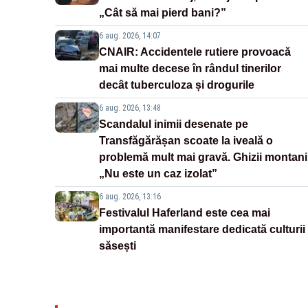
„Cât să mai pierd bani?”
6 aug. 2026, 14:07
CNAIR: Accidentele rutiere provoacă
mai multe decese în rândul tinerilor
decât tuberculoza și drogurile
6 aug. 2026, 13:48
Scandalul inimii desenate pe
Transfăgărășan scoate la iveală o
problemă mult mai gravă. Ghizii montani
„Nu este un caz izolat”
6 aug. 2026, 13:16
Festivalul Haferland este cea mai
importantă manifestare dedicată culturii
săsești