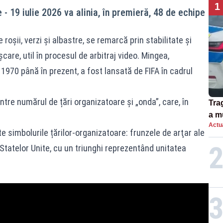
1
 - 19 iulie 2026 va alinia, în premieră, 48 de echipe
roșii, verzi și albastre, se remarcă prin stabilitate și
are, util în procesul de arbitraj video. Mingea,
970 până în prezent, a fost lansată de FIFA în cadrul
tre numărul de țări organizatoare și „onda”, care, în
Tra
a m
Actua
spu
 simbolurile țărilor-organizatoare: frunzele de arţar ale
 Statelor Unite, cu un triunghi reprezentând unitatea