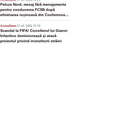
4
Peluza Nord, mesaj fără menajamente
pentru conducerea FCSB după
eliminarea rușinoasă din Conference
League
5
Actualitate
-
31 iul. 2026, 15:10
Scandal la FIFA! Consilierul lui Gianni
Infantino demisionează și atacă
proiectul privind investitorii străini