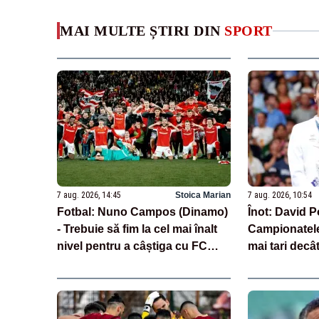
MAI MULTE ȘTIRI DIN
SPORT
7 aug. 2026, 14:45
Stoica Marian
7 aug. 2026, 10:54
Fotbal: Nuno Campos (Dinamo)
Înot: David P
- Trebuie să fim la cel mai înalt
Campionatele
nivel pentru a câștiga cu FC
mai tari decâ
Voluntari
revenirea ruș