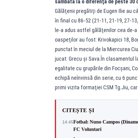
sâmbătă la o diferenţă de peste 30 
Gălăţenii pregătiţi de Eugen Ilie au c
în final cu 86-52 (21-11, 21-19, 27-13,
le-a adus astfel gălăţenilor cea de-a 
oaspeţilor au fost: Krivokapici 18, B
punctat în meciul de la Miercurea Ciu
jucat: Grecu şi Sava.În clasamentul la 
egalitate cu grupările din Focşani, C
echipă neînvinsă din serie, cu 6 punc
primi vizita formaţiei CSM Tg.Jiu, car
CITEȘTE ȘI
Fotbal: Nuno Campos (Dinamo) -
14:45
FC Voluntari