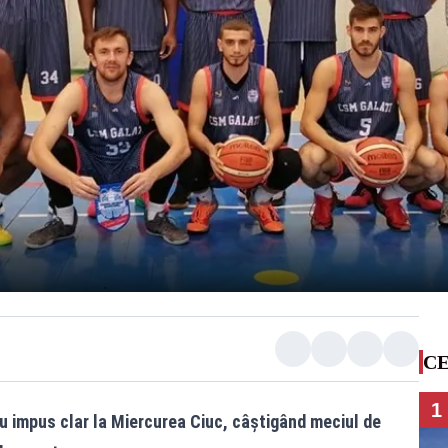
CE
1
u impus clar la Miercurea Ciuc, câştigând meciul de