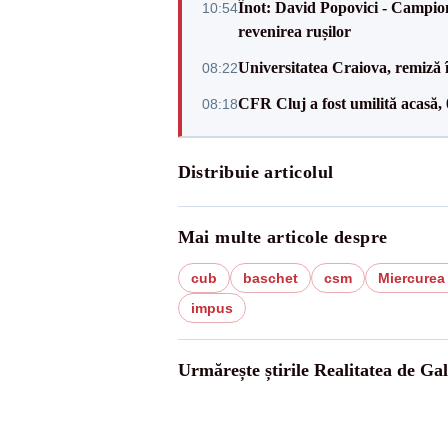
Înot: David Popovici - Campion
10:54
revenirea rușilor
Universitatea Craiova, remiză 
08:22
CFR Cluj a fost umilită acasă,
08:18
Distribuie articolul
Mai multe articole despre
cub
baschet
csm
Miercurea
impus
Urmărește știrile Realitatea de Gal