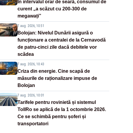
În intervalul orar de seară, consumul de
curent „a scăzut cu 200-300 de
megawați”
7 aug. 2026, 10:51
Bolojan: Nivelul Dunării asigură o
funcționare a centralei de la Cernavodă
de patru-cinci zile dacă debitele vor
scădea
7 aug. 2026, 10:43
Criza din energie. Cine scapă de
măsurile de raționalizare impuse de
Bolojan
7 aug. 2026, 10:01
Tarifele pentru rovinietă și sistemul
TollRo se aplică de la 1 octombrie 2026.
Ce se schimbă pentru șoferi și
transportatori