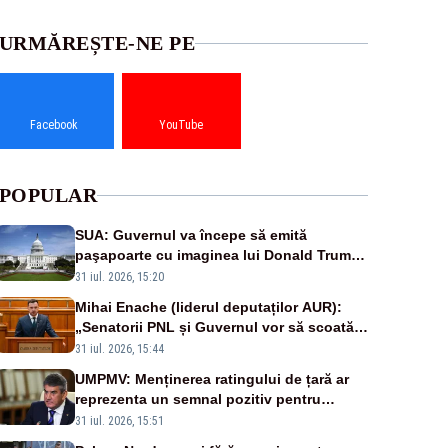
URMĂREȘTE-NE PE
Facebook
YouTube
POPULAR
SUA: Guvernul va începe să emită
paşapoarte cu imaginea lui Donald Trump
începând cu 8 august
31 iul. 2026, 15:20
Mihai Enache (liderul deputaților AUR):
„Senatorii PNL și Guvernul vor să scoată
la vânzare bunuri publice pentru a stinge
31 iul. 2026, 15:44
datoriile pentru vaccinurile Pfizer!”
UMPMV: Menținerea ratingului de țară ar
reprezenta un semnal pozitiv pentru
România. Autoritățile trebuie să continue
31 iul. 2026, 15:51
consolidarea stabilității economice și