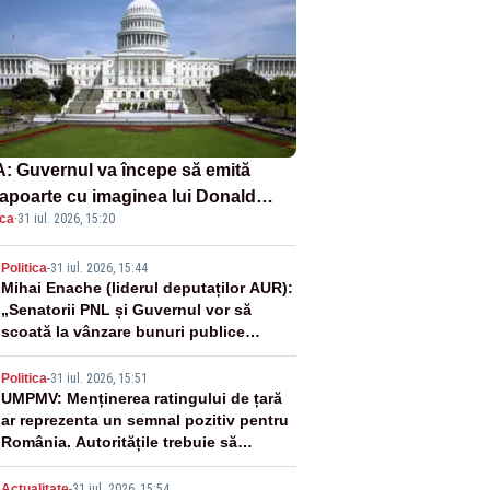
: Guvernul va începe să emită
apoarte cu imaginea lui Donald
ica
·
31 iul. 2026, 15:20
mp începând cu 8 august
2
Politica
-
31 iul. 2026, 15:44
Mihai Enache (liderul deputaților AUR):
„Senatorii PNL și Guvernul vor să
scoată la vânzare bunuri publice
pentru a stinge datoriile pentru
3
vaccinurile Pfizer!”
Politica
-
31 iul. 2026, 15:51
UMPMV: Menținerea ratingului de țară
ar reprezenta un semnal pozitiv pentru
România. Autoritățile trebuie să
continue consolidarea stabilității
economice și financiare
Actualitate
-
31 iul. 2026, 15:54