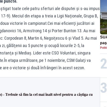
de puncte.
âştigat toate cele patru sferturi ale disputei şi s-au impus
 17-9). Meciul din etapa a treia a Ligii Naţionale, Grupa B,
doua victorie în campionat.Cei mai eficienţi jucători ai
ogdanovici 16, Armstrong 14 şi Porter Bunton 13. Au mai
SUA
c: Corpodean 8, Martin 6, Negoiţescu 6 şi Vlad 5. Au mai
paş
zi, gălăţenii au 5 puncte şi ocupă locurile 2-5, la
Polit
Tru
onstanţa şi Mediaş. Lider este CSO Voluntari, singura
te.În etapa următoare, pe 1 noiembrie, CSM Galaţi va
e are o victorie şi două înfrângeri în acest sezon.
 Trebuie să fim la cel mai înalt nivel pentru a câștiga cu