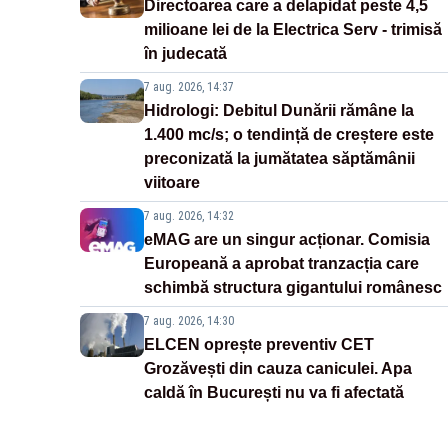
Directoarea care a delapidat peste 4,5
milioane lei de la Electrica Serv - trimisă
în judecată
7 aug. 2026, 14:37
Hidrologi: Debitul Dunării rămâne la
1.400 mc/s; o tendință de creștere este
preconizată la jumătatea săptămânii
viitoare
7 aug. 2026, 14:32
eMAG are un singur acționar. Comisia
Europeană a aprobat tranzacția care
schimbă structura gigantului românesc
7 aug. 2026, 14:30
ELCEN oprește preventiv CET
Grozăvești din cauza caniculei. Apa
caldă în București nu va fi afectată