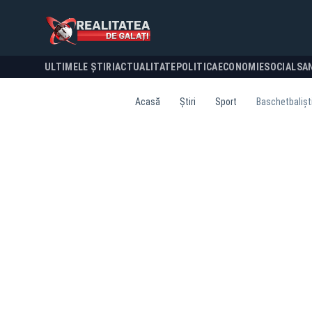
ULTIMELE ȘTIRI
ACTUALITATE
POLITICA
ECONOMIE
SOCIAL
SA
Acasă
Știri
Sport
Baschetbalişti