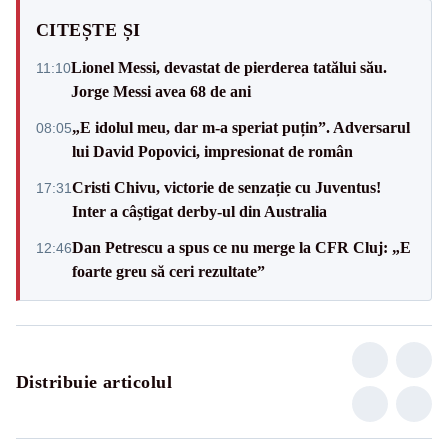
CITEȘTE ȘI
Lionel Messi, devastat de pierderea tatălui său.
11:10
Jorge Messi avea 68 de ani
„E idolul meu, dar m-a speriat puțin”. Adversarul
08:05
lui David Popovici, impresionat de român
Cristi Chivu, victorie de senzație cu Juventus!
17:31
Inter a câștigat derby-ul din Australia
Dan Petrescu a spus ce nu merge la CFR Cluj: „E
12:46
foarte greu să ceri rezultate”
Distribuie articolul