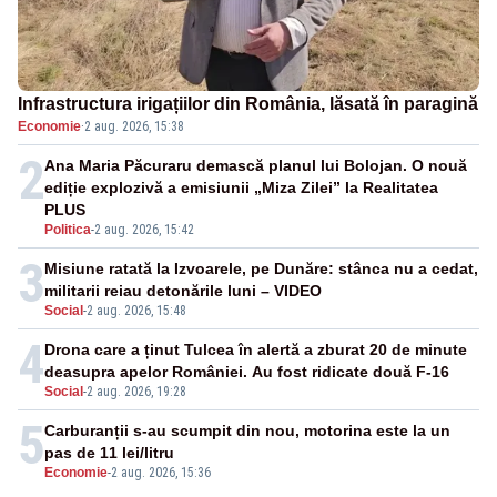
Infrastructura irigațiilor din România, lăsată în paragină
Economie
·
2 aug. 2026, 15:38
2
Ana Maria Păcuraru demască planul lui Bolojan. O nouă
ediție explozivă a emisiunii „Miza Zilei” la Realitatea
PLUS
Politica
-
2 aug. 2026, 15:42
3
Misiune ratată la Izvoarele, pe Dunăre: stânca nu a cedat,
militarii reiau detonările luni – VIDEO
Social
-
2 aug. 2026, 15:48
4
Drona care a ținut Tulcea în alertă a zburat 20 de minute
deasupra apelor României. Au fost ridicate două F-16
Social
-
2 aug. 2026, 19:28
5
Carburanții s-au scumpit din nou, motorina este la un
pas de 11 lei/litru
Economie
-
2 aug. 2026, 15:36