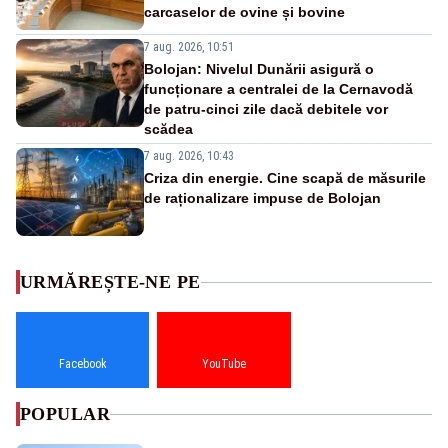
carcaselor de ovine și bovine
7 aug. 2026, 10:51
Bolojan: Nivelul Dunării asigură o
funcționare a centralei de la Cernavodă
de patru-cinci zile dacă debitele vor
scădea
7 aug. 2026, 10:43
Criza din energie. Cine scapă de măsurile
de raționalizare impuse de Bolojan
URMĂREȘTE-NE PE
Facebook
YouTube
POPULAR