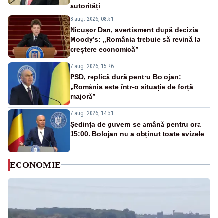
autorități
8 aug. 2026, 08:51
Nicușor Dan, avertisment după decizia
Moody’s: „România trebuie să revină la
creștere economică”
7 aug. 2026, 15:26
PSD, replică dură pentru Bolojan:
„România este într-o situație de forță
majoră”
7 aug. 2026, 14:51
Ședința de guvern se amână pentru ora
15:00. Bolojan nu a obținut toate avizele
ECONOMIE