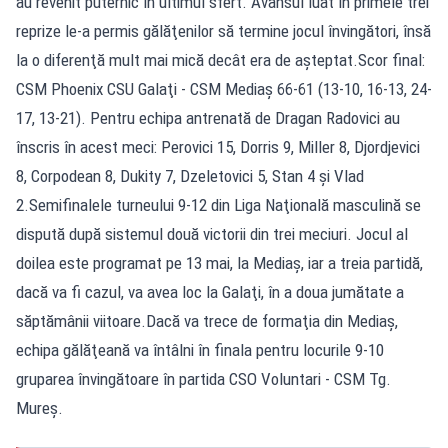
au revenit puternic în ultimul sfert. Avansul luat în primele trei
reprize le-a permis gălăţenilor să termine jocul învingători, însă
la o diferenţă mult mai mică decât era de aşteptat.Scor final:
CSM Phoenix CSU Galaţi - CSM Mediaş 66-61 (13-10, 16-13, 24-
17, 13-21). Pentru echipa antrenată de Dragan Radovici au
înscris în acest meci: Perovici 15, Dorris 9, Miller 8, Djordjevici
8, Corpodean 8, Dukity 7, Dzeletovici 5, Stan 4 şi Vlad
2.Semifinalele turneului 9-12 din Liga Naţională masculină se
dispută după sistemul două victorii din trei meciuri. Jocul al
doilea este programat pe 13 mai, la Mediaş, iar a treia partidă,
dacă va fi cazul, va avea loc la Galaţi, în a doua jumătate a
săptămânii viitoare.Dacă va trece de formaţia din Mediaş,
echipa gălăţeană va întâlni în finala pentru locurile 9-10
gruparea învingătoare în partida CSO Voluntari - CSM Tg.
Mureş.