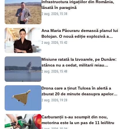
Infrastructura irigațiilor din România,
lăsată în paragină
2 aug. 2026, 15:38
Ana Maria Păcuraru demască planul lui
Bolojan. O nouă ediție explozivă a
emisiunii „Miza Zilei” la Realitatea PLUS
2 aug. 2026, 15:42
Misiune ratată la Izvoarele, pe Dunăre:
stânca nu a cedat, militarii reiau
detonările luni – VIDEO
2 aug. 2026, 15:48
Drona care a ținut Tulcea în alertă a
zburat 20 de minute deasupra apelor
României. Au fost ridicate două F-16
2 aug. 2026, 19:28
Carburanții s-au scumpit din nou,
motorina este la un pas de 11 lei/litru