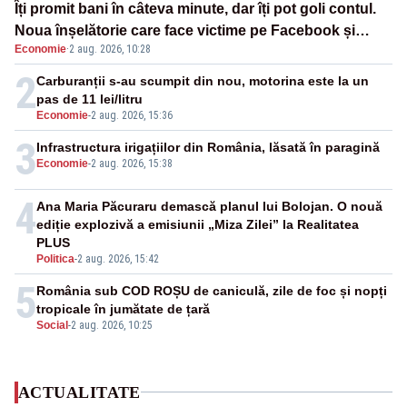
Îți promit bani în câteva minute, dar îți pot goli contul.
Noua înșelătorie care face victime pe Facebook și
Economie
·
2 aug. 2026, 10:28
WhatsApp
2
Carburanții s-au scumpit din nou, motorina este la un
pas de 11 lei/litru
Economie
-
2 aug. 2026, 15:36
3
Infrastructura irigațiilor din România, lăsată în paragină
Economie
-
2 aug. 2026, 15:38
4
Ana Maria Păcuraru demască planul lui Bolojan. O nouă
ediție explozivă a emisiunii „Miza Zilei” la Realitatea
PLUS
Politica
-
2 aug. 2026, 15:42
5
România sub COD ROȘU de caniculă, zile de foc și nopți
tropicale în jumătate de țară
Social
-
2 aug. 2026, 10:25
ACTUALITATE