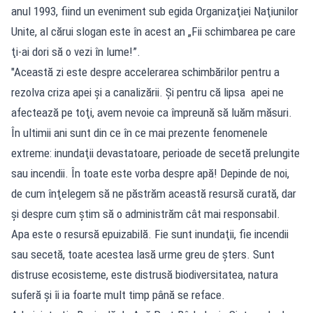
anul 1993, fiind un eveniment sub egida Organizaţiei Naţiunilor
Unite, al cărui slogan este în acest an „Fii schimbarea pe care
ţi-ai dori să o vezi în lume!”.
"Această zi este despre accelerarea schimbărilor pentru a
rezolva criza apei şi a canalizării. Şi pentru că lipsa apei ne
afectează pe toţi, avem nevoie ca împreună să luăm măsuri.
În ultimii ani sunt din ce în ce mai prezente fenomenele
extreme: inundaţii devastatoare, perioade de secetă prelungite
sau incendii. În toate este vorba despre apă! Depinde de noi,
de cum înţelegem să ne păstrăm această resursă curată, dar
şi despre cum ştim să o administrăm cât mai responsabil.
Apa este o resursă epuizabilă. Fie sunt inundaţii, fie incendii
sau secetă, toate acestea lasă urme greu de şters. Sunt
distruse ecosisteme, este distrusă biodiversitatea, natura
suferă şi îi ia foarte mult timp până se reface.