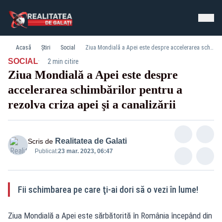
Acasă
Știri
Social
Ziua Mondială a Apei este despre accelerarea schimbărilor pentru a rezolva criza apei şi a canalizării
·
SOCIAL
2 min citire
Ziua Mondială a Apei este despre
accelerarea schimbărilor pentru a
Ziua Mondială a Apei este despre accelerarea schimbărilor pentru a
rezolva criza apei şi a canalizării
rezolva criza apei şi a canalizării
Realitatea de Galati
Scris de
Publicat:
23 mar. 2023, 06:47
Fii schimbarea pe care ţi-ai dori să o vezi în lume!
Ziua Mondială a Apei este sărbătorită în România începând din