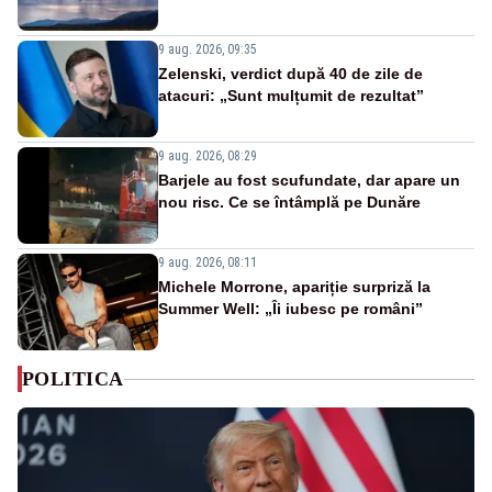
9 aug. 2026, 09:35
Zelenski, verdict după 40 de zile de
atacuri: „Sunt mulțumit de rezultat”
9 aug. 2026, 08:29
Barjele au fost scufundate, dar apare un
nou risc. Ce se întâmplă pe Dunăre
9 aug. 2026, 08:11
Michele Morrone, apariție surpriză la
Summer Well: „Îi iubesc pe români”
POLITICA