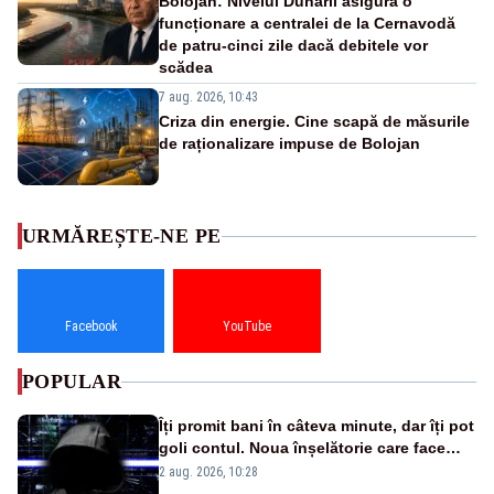
Bolojan: Nivelul Dunării asigură o
funcționare a centralei de la Cernavodă
de patru-cinci zile dacă debitele vor
scădea
7 aug. 2026, 10:43
Criza din energie. Cine scapă de măsurile
de raționalizare impuse de Bolojan
URMĂREȘTE-NE PE
Facebook
YouTube
POPULAR
Îți promit bani în câteva minute, dar îți pot
goli contul. Noua înșelătorie care face
victime pe Facebook și WhatsApp
2 aug. 2026, 10:28