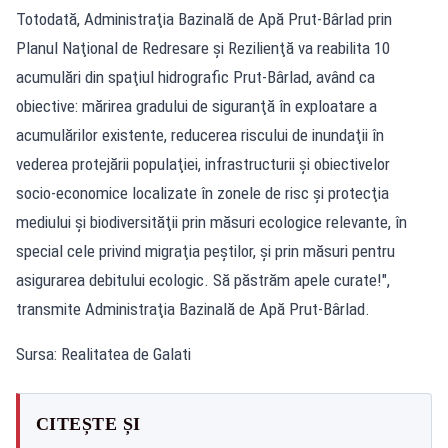
Totodată, Administraţia Bazinală de Apă Prut-Bârlad prin
Planul Naţional de Redresare şi Rezilienţă va reabilita 10
acumulări din spaţiul hidrografic Prut-Bârlad, având ca
obiective: mărirea gradului de siguranţă în exploatare a
acumulărilor existente, reducerea riscului de inundaţii în
vederea protejării populaţiei, infrastructurii şi obiectivelor
socio-economice localizate în zonele de risc şi protecţia
mediului şi biodiversităţii prin măsuri ecologice relevante, în
special cele privind migraţia peştilor, şi prin măsuri pentru
asigurarea debitului ecologic. Să păstrăm apele curate!",
transmite Administraţia Bazinală de Apă Prut-Bârlad.
Sursa: Realitatea de Galati
CITEȘTE ȘI