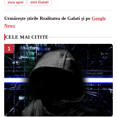
ziua apei
stiri Galati
Urmărește știrile Realitatea de Galati și pe
Google
News
CELE MAI CITITE
1