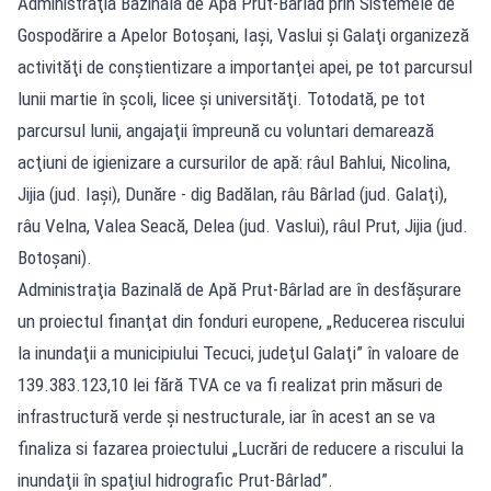
Administraţia Bazinală de Apă Prut-Bârlad prin Sistemele de
Gospodărire a Apelor Botoşani, Iaşi, Vaslui şi Galaţi organizeză
activităţi de conştientizare a importanţei apei, pe tot parcursul
lunii martie în şcoli, licee şi universităţi. Totodată, pe tot
parcursul lunii, angajaţii împreună cu voluntari demarează
acţiuni de igienizare a cursurilor de apă: râul Bahlui, Nicolina,
Jijia (jud. Iaşi), Dunăre - dig Badălan, râu Bârlad (jud. Galaţi),
râu Velna, Valea Seacă, Delea (jud. Vaslui), râul Prut, Jijia (jud.
Botoşani).
Administraţia Bazinală de Apă Prut-Bârlad are în desfăşurare
un proiectul finanţat din fonduri europene, „Reducerea riscului
la inundaţii a municipiului Tecuci, judeţul Galaţi” în valoare de
139.383.123,10 lei fără TVA ce va fi realizat prin măsuri de
infrastructură verde şi nestructurale, iar în acest an se va
finaliza si fazarea proiectului „Lucrări de reducere a riscului la
inundaţii în spaţiul hidrografic Prut-Bârlad”.