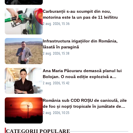
Carburanții s-au scumpit din nou,
motorina este la un pas de 11 lei/litru
2 aug. 2026, 15:36
Infrastructura irigațiilor din România,
lăsată în paragină
2 aug. 2026, 15:38
Ana Maria Păcuraru demască planul lui
Bolojan. O nouă ediție explozivă a
emisiunii „Miza Zilei” la Realitatea PLUS
2 aug. 2026, 15:42
România sub COD ROȘU de caniculă, zile
de foc și nopți tropicale în jumătate de
țară
2 aug. 2026, 10:25
CATEGORII POPULARE