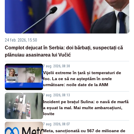
24 feb. 2026, 15:50
Complot dejucat în Serbia: doi bărbați, suspectați că
plănuiau asasinarea lui Vučić
7 aug. 2026, 08:38
Vijelii extreme în țară și temperaturi de
foc. La ce să ne așteptăm în orele
următoare: noile date de la ANM
7 aug. 2026, 08:13
Incident pe brațul Sulina: o navă de marfă
a eșuat la mal. Mai multe ambarcațiuni,
lovite
7 aug. 2026, 08:07
Meta, sancționată cu 567 de milioane de