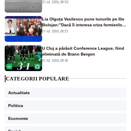
31 iul. 2026, 08:50
Lia Olguța Vasilescu pune tunurile pe Ilie
Bolojan:”Dacă îl interesa criza fermierilor
pleca din funcție”
31 iul. 2026, 08:53
U Cluj a părăsit Conference League, fiind
eliminată de Brann Bergen
31 iul. 2026, 08:45
CATEGORII POPULARE
Actualitate
Politica
Economie