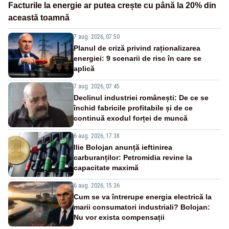
Facturile la energie ar putea crește cu până la 20% din
această toamnă
7 aug. 2026, 07:50
Planul de criză privind raționalizarea
energiei: 9 scenarii de risc în care se
aplică
7 aug. 2026, 07:45
Declinul industriei românești: De ce se
închid fabricile profitabile și de ce
continuă exodul forței de muncă
6 aug. 2026, 17:38
Ilie Bolojan anunță ieftinirea
carburanților: Petromidia revine la
capacitate maximă
6 aug. 2026, 15:36
Cum se va întrerupe energia electrică la
marii consumatori industriali? Bolojan:
Nu vor exista compensații