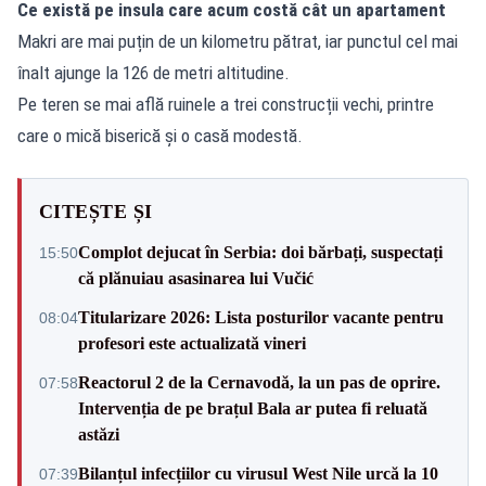
Ce există pe insula care acum costă cât un apartament
Makri are mai puțin de un kilometru pătrat, iar punctul cel mai
înalt ajunge la 126 de metri altitudine.
Pe teren se mai află ruinele a trei construcții vechi, printre
care o mică biserică și o casă modestă.
CITEȘTE ȘI
Complot dejucat în Serbia: doi bărbați, suspectați
15:50
că plănuiau asasinarea lui Vučić
Titularizare 2026: Lista posturilor vacante pentru
08:04
profesori este actualizată vineri
Reactorul 2 de la Cernavodă, la un pas de oprire.
07:58
Intervenția de pe brațul Bala ar putea fi reluată
astăzi
Bilanțul infecțiilor cu virusul West Nile urcă la 10
07:39