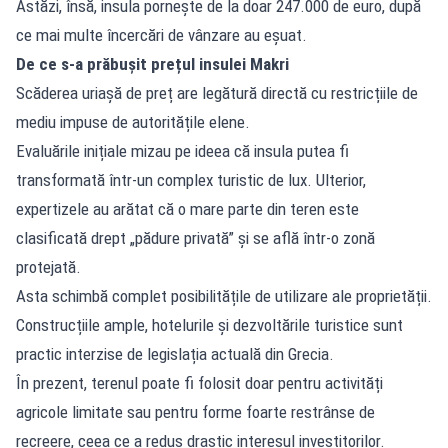
Astăzi, însă, insula pornește de la doar 247.000 de euro, după
ce mai multe încercări de vânzare au eșuat.
De ce s-a prăbușit prețul insulei Makri
Scăderea uriașă de preț are legătură directă cu restricțiile de
mediu impuse de autoritățile elene.
Evaluările inițiale mizau pe ideea că insula putea fi
transformată într-un complex turistic de lux. Ulterior,
expertizele au arătat că o mare parte din teren este
clasificată drept „pădure privată” și se află într-o zonă
protejată.
Asta schimbă complet posibilitățile de utilizare ale proprietății.
Construcțiile ample, hotelurile și dezvoltările turistice sunt
practic interzise de legislația actuală din Grecia.
În prezent, terenul poate fi folosit doar pentru activități
agricole limitate sau pentru forme foarte restrânse de
recreere, ceea ce a redus drastic interesul investitorilor.