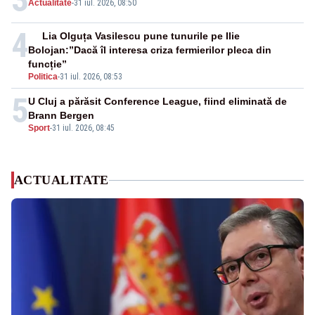
Actualitate
-
31 iul. 2026, 08:50
4
Lia Olguța Vasilescu pune tunurile pe Ilie
Bolojan:”Dacă îl interesa criza fermierilor pleca din
funcție”
Politica
-
31 iul. 2026, 08:53
5
U Cluj a părăsit Conference League, fiind eliminată de
Brann Bergen
Sport
-
31 iul. 2026, 08:45
ACTUALITATE