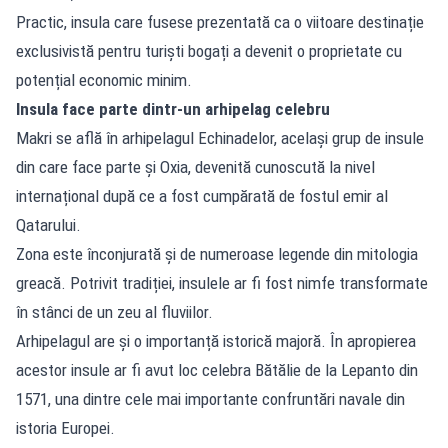
Practic, insula care fusese prezentată ca o viitoare destinație
exclusivistă pentru turiști bogați a devenit o proprietate cu
potențial economic minim.
Insula face parte dintr-un arhipelag celebru
Makri se află în arhipelagul Echinadelor, același grup de insule
din care face parte și Oxia, devenită cunoscută la nivel
internațional după ce a fost cumpărată de fostul emir al
Qatarului.
Zona este înconjurată și de numeroase legende din mitologia
greacă. Potrivit tradiției, insulele ar fi fost nimfe transformate
în stânci de un zeu al fluviilor.
Arhipelagul are și o importanță istorică majoră. În apropierea
acestor insule ar fi avut loc celebra Bătălie de la Lepanto din
1571, una dintre cele mai importante confruntări navale din
istoria Europei.