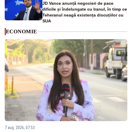
JD Vance anunță negocieri de pace
dificile și îndelungate cu Iranul, în timp ce
Teheranul neagă existența discuțiilor cu
SUA
ECONOMIE
7 aug. 2026, 07:53