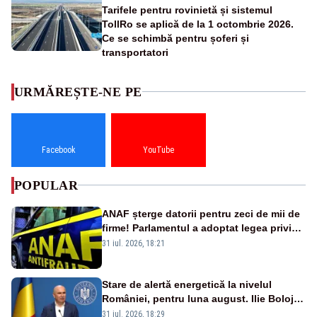
Tarifele pentru rovinietă și sistemul
TollRo se aplică de la 1 octombrie 2026.
Ce se schimbă pentru șoferi și
transportatori
URMĂREȘTE-NE PE
Facebook
YouTube
POPULAR
ANAF șterge datorii pentru zeci de mii de
firme! Parlamentul a adoptat legea privind
amnistia fiscală
31 iul. 2026, 18:21
Stare de alertă energetică la nivelul
României, pentru luna august. Ilie Bolojan
a anunțat importuri și posibile restricții –
31 iul. 2026, 18:29