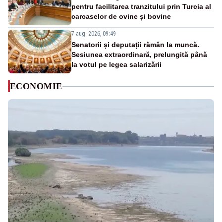
pentru facilitarea tranzitului prin Turcia al
carcaselor de ovine și bovine
7 aug. 2026, 09:49
Senatorii și deputații rămân la muncă.
Sesiunea extraordinară, prelungită până
la votul pe legea salarizării
ECONOMIE