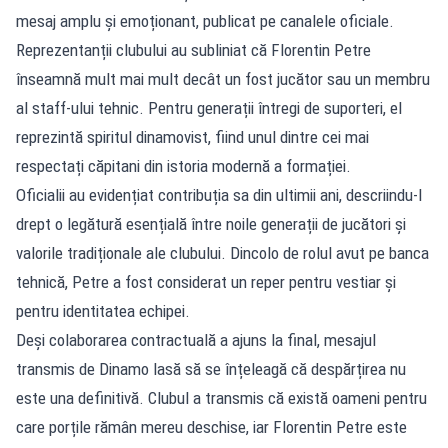
mesaj amplu și emoționant, publicat pe canalele oficiale.
Reprezentanții clubului au subliniat că Florentin Petre
înseamnă mult mai mult decât un fost jucător sau un membru
al staff-ului tehnic. Pentru generații întregi de suporteri, el
reprezintă spiritul dinamovist, fiind unul dintre cei mai
respectați căpitani din istoria modernă a formației.
Oficialii au evidențiat contribuția sa din ultimii ani, descriindu-l
drept o legătură esențială între noile generații de jucători și
valorile tradiționale ale clubului. Dincolo de rolul avut pe banca
tehnică, Petre a fost considerat un reper pentru vestiar și
pentru identitatea echipei.
Deși colaborarea contractuală a ajuns la final, mesajul
transmis de Dinamo lasă să se înțeleagă că despărțirea nu
este una definitivă. Clubul a transmis că există oameni pentru
care porțile rămân mereu deschise, iar Florentin Petre este