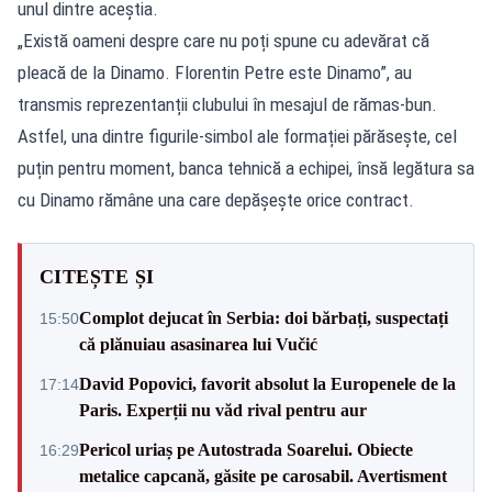
unul dintre aceștia.
„Există oameni despre care nu poți spune cu adevărat că
pleacă de la Dinamo. Florentin Petre este Dinamo”, au
transmis reprezentanții clubului în mesajul de rămas-bun.
Astfel, una dintre figurile-simbol ale formației părăsește, cel
puțin pentru moment, banca tehnică a echipei, însă legătura sa
cu Dinamo rămâne una care depășește orice contract.
CITEȘTE ȘI
Complot dejucat în Serbia: doi bărbați, suspectați
15:50
că plănuiau asasinarea lui Vučić
David Popovici, favorit absolut la Europenele de la
17:14
Paris. Experții nu văd rival pentru aur
Pericol uriaș pe Autostrada Soarelui. Obiecte
16:29
metalice capcană, găsite pe carosabil. Avertisment