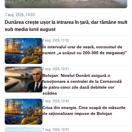
7 aug. 2026, 14:03
Dunărea crește ușor la intrarea în țară, dar rămâne mult
sub media lunii august
7 aug. 2026, 13:02
În intervalul orar de seară, consumul de
curent „a scăzut cu 200-300 de megawați”
7 aug. 2026, 10:51
Bolojan: Nivelul Dunării asigură o
funcționare a centralei de la Cernavodă
de patru-cinci zile dacă debitele vor
scădea
7 aug. 2026, 10:43
Criza din energie. Cine scapă de măsurile
de raționalizare impuse de Bolojan
7 aug. 2026, 10:01