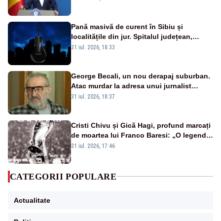
VIDEO
Pană masivă de curent în Sibiu și
localitățile din jur. Spitalul județean,
semafoarele, rețelele de telefonie, grav
31 iul. 2026, 18:33
afectate
George Becali, un nou derapaj suburban.
Atac murdar la adresa unui jurnalist
sportiv – AUDIO
31 iul. 2026, 18:37
Cristi Chivu și Gică Hagi, profund marcați
de moartea lui Franco Baresi: „O legendă
a fotbalului mondial”
31 iul. 2026, 17:46
CATEGORII POPULARE
Actualitate