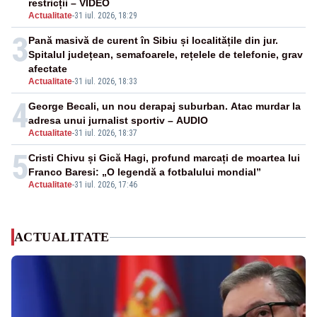
restricții – VIDEO
Actualitate
-
31 iul. 2026, 18:29
3
Pană masivă de curent în Sibiu și localitățile din jur.
Spitalul județean, semafoarele, rețelele de telefonie, grav
afectate
Actualitate
-
31 iul. 2026, 18:33
4
George Becali, un nou derapaj suburban. Atac murdar la
adresa unui jurnalist sportiv – AUDIO
Actualitate
-
31 iul. 2026, 18:37
5
Cristi Chivu și Gică Hagi, profund marcați de moartea lui
Franco Baresi: „O legendă a fotbalului mondial”
Actualitate
-
31 iul. 2026, 17:46
ACTUALITATE