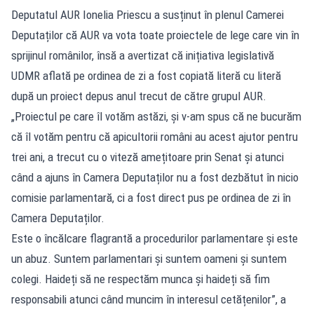
Deputatul AUR Ionelia Priescu a susținut în plenul Camerei
Deputaților că AUR va vota toate proiectele de lege care vin în
sprijinul românilor, însă a avertizat că inițiativa legislativă
UDMR aflată pe ordinea de zi a fost copiată literă cu literă
după un proiect depus anul trecut de către grupul AUR.
„Proiectul pe care îl votăm astăzi, și v-am spus că ne bucurăm
că îl votăm pentru că apicultorii români au acest ajutor pentru
trei ani, a trecut cu o viteză amețitoare prin Senat și atunci
când a ajuns în Camera Deputaților nu a fost dezbătut în nicio
comisie parlamentară, ci a fost direct pus pe ordinea de zi în
Camera Deputaților.
Este o încălcare flagrantă a procedurilor parlamentare și este
un abuz. Suntem parlamentari și suntem oameni și suntem
colegi. Haideți să ne respectăm munca și haideți să fim
responsabili atunci când muncim în interesul cetățenilor”, a