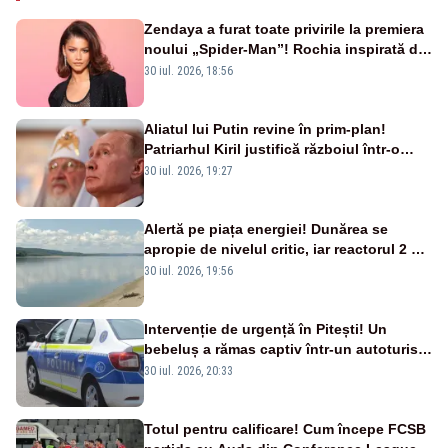
Zendaya a furat toate privirile la premiera
noului „Spider-Man”! Rochia inspirată de
pânza de păianjen a făcut senzație
30 iul. 2026, 18:56
Aliatul lui Putin revine în prim-plan!
Patriarhul Kiril justifică războiul într-o
nouă carte
30 iul. 2026, 19:27
Alertă pe piața energiei! Dunărea se
apropie de nivelul critic, iar reactorul 2 de
la Cernavodă ar putea fi oprit
30 iul. 2026, 19:56
Intervenție de urgență în Pitești! Un
bebeluș a rămas captiv într-un autoturism
din cauza unei defecțiuni
30 iul. 2026, 20:33
Totul pentru calificare! Cum începe FCSB