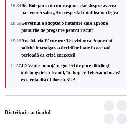
Ilie Bolojan evită un răspuns clar despre averea
16:34
partenerei sale: „Am respectat întotdeauna legea”
Guvernul a adoptat o hotărâre care aprobă
15:39
planurile de pregătire pentru riscuri
Ana Maria Păcuraru: Televiziunea Poporului
15:18
solicită investigarea deciziilor luate în această
perioadă de criză enegetică
JD Vance anunță negocieri de pace dificile și
11:27
îndelungate cu Iranul, în timp ce Teheranul neagă
existența discuțiilor cu SUA
Distribuie articolul