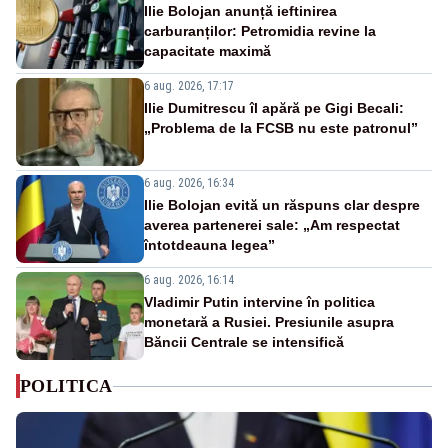
Ilie Bolojan anunță ieftinirea
carburanților: Petromidia revine la
capacitate maximă
6 aug. 2026, 17:17
Ilie Dumitrescu îl apără pe Gigi Becali:
„Problema de la FCSB nu este patronul”
6 aug. 2026, 16:34
Ilie Bolojan evită un răspuns clar despre
averea partenerei sale: „Am respectat
întotdeauna legea”
6 aug. 2026, 16:14
Vladimir Putin intervine în politica
monetară a Rusiei. Presiunile asupra
Băncii Centrale se intensifică
POLITICA