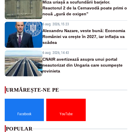
Miza uriașă a scufundării barjelor.
Reactorul 2 de la Cernavodă poate primi o
nouă „gură de oxigen”
6 aug. 2026, 15:23
Alexandru Nazare, veste bună: Economia
României va crește în 2027, iar inflația va
scădea
6 aug. 2026, 14:43
CNAIR avertizează asupra unui portal
neautorizat din Ungaria care scumpește
rovinieta
URMĂREȘTE-NE PE
Facebook
YouTube
POPULAR