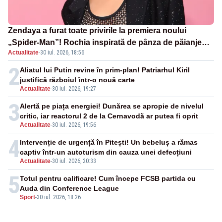
Zendaya a furat toate privirile la premiera noului
„Spider-Man”! Rochia inspirată de pânza de păianjen a
Actualitate
·
30 iul. 2026, 18:56
făcut senzație
2
Aliatul lui Putin revine în prim-plan! Patriarhul Kiril
justifică războiul într-o nouă carte
Actualitate
-
30 iul. 2026, 19:27
3
Alertă pe piața energiei! Dunărea se apropie de nivelul
critic, iar reactorul 2 de la Cernavodă ar putea fi oprit
Actualitate
-
30 iul. 2026, 19:56
4
Intervenție de urgență în Pitești! Un bebeluș a rămas
captiv într-un autoturism din cauza unei defecțiuni
Actualitate
-
30 iul. 2026, 20:33
5
Totul pentru calificare! Cum începe FCSB partida cu
Auda din Conference League
Sport
-
30 iul. 2026, 18:26