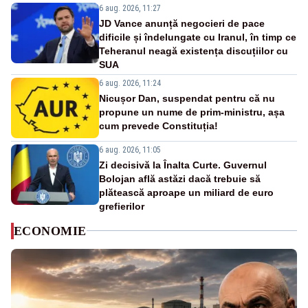
6 aug. 2026, 11:27
JD Vance anunță negocieri de pace
dificile și îndelungate cu Iranul, în timp ce
Teheranul neagă existența discuțiilor cu
SUA
6 aug. 2026, 11:24
Nicușor Dan, suspendat pentru că nu
propune un nume de prim-ministru, așa
cum prevede Constituția!
6 aug. 2026, 11:05
Zi decisivă la Înalta Curte. Guvernul
Bolojan află astăzi dacă trebuie să
plătească aproape un miliard de euro
grefierilor
ECONOMIE