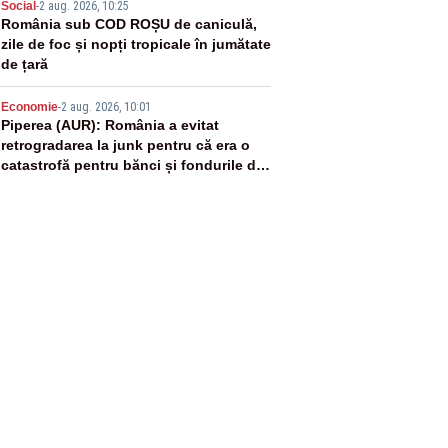
4
Social
-
2 aug. 2026, 10:25
România sub COD ROȘU de caniculă,
zile de foc și nopți tropicale în jumătate
de țară
5
Economie
-
2 aug. 2026, 10:01
Piperea (AUR): România a evitat
retrogradarea la junk pentru că era o
catastrofă pentru bănci și fondurile de
pensii