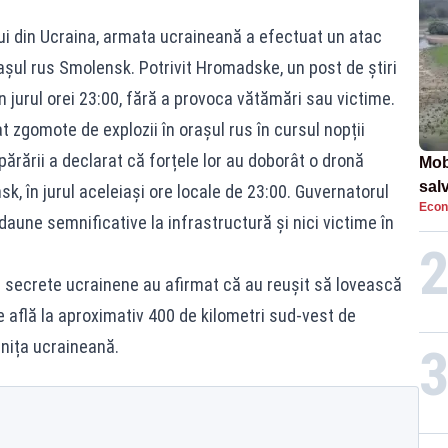
lui din Ucraina, armata ucraineană a efectuat un atac
așul rus Smolensk. Potrivit Hromadske, un post de știri
în jurul orei 23:00, fără a provoca vătămări sau victime.
 zgomote de explozii în orașul rus în cursul nopții
Apărării a declarat că forțele lor au doborât o dronă
Mob
sal
, în jurul aceleiași ore locale de 23:00. Guvernatorul
Econ
Arm
daune semnificative la infrastructură și nici victime în
apa
e secrete ucrainene au afirmat că au reușit să lovească
 află la aproximativ 400 de kilometri sud-vest de
anița ucraineană.