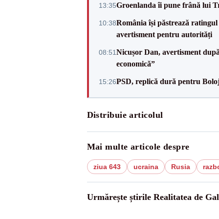
Groenlanda îi pune frână lui 
13:35
România își păstrează ratingul 
10:38
avertisment pentru autorități
Nicușor Dan, avertisment după 
08:51
economică”
PSD, replică dură pentru Boloj
15:26
Distribuie articolul
Mai multe articole despre
ziua 643
ucraina
Rusia
razb
Urmărește știrile Realitatea de Gal