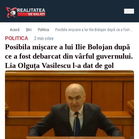
Acasă
Știri
Politica
Posibila mișcare a lui Ilie Bolojan după ce a fost debarcat din vârful guvernului. Lia Olguța Vasilescu l-a dat de gol
·
POLITICA
2 min citire
Posibila mișcare a lui Ilie Bolojan după
ce a fost debarcat din vârful guvernului.
Lia Olguța Vasilescu l-a dat de gol