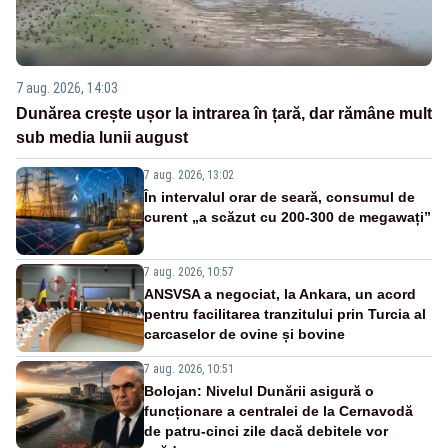
7 aug. 2026, 14:03
Dunărea crește ușor la intrarea în țară, dar rămâne mult
sub media lunii august
7 aug. 2026, 13:02
În intervalul orar de seară, consumul de
curent „a scăzut cu 200-300 de megawați”
7 aug. 2026, 10:57
ANSVSA a negociat, la Ankara, un acord
pentru facilitarea tranzitului prin Turcia al
carcaselor de ovine și bovine
7 aug. 2026, 10:51
Bolojan: Nivelul Dunării asigură o
funcționare a centralei de la Cernavodă
de patru-cinci zile dacă debitele vor