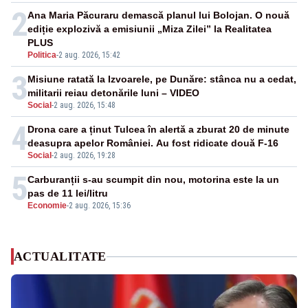
2
Ana Maria Păcuraru demască planul lui Bolojan. O nouă
ediție explozivă a emisiunii „Miza Zilei” la Realitatea
PLUS
Politica
-
2 aug. 2026, 15:42
3
Misiune ratată la Izvoarele, pe Dunăre: stânca nu a cedat,
militarii reiau detonările luni – VIDEO
Social
-
2 aug. 2026, 15:48
4
Drona care a ținut Tulcea în alertă a zburat 20 de minute
deasupra apelor României. Au fost ridicate două F-16
Social
-
2 aug. 2026, 19:28
5
Carburanții s-au scumpit din nou, motorina este la un
pas de 11 lei/litru
Economie
-
2 aug. 2026, 15:36
ACTUALITATE