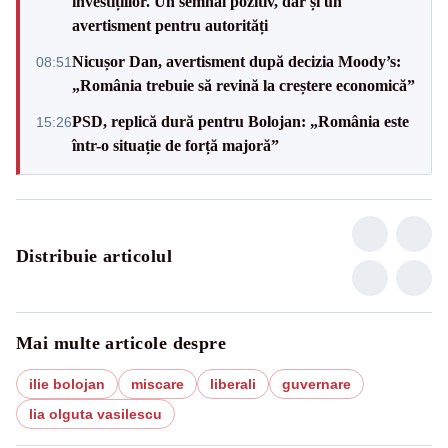
investițiilor. Un semnal pozitiv, dar și un
avertisment pentru autorități
Nicușor Dan, avertisment după decizia Moody’s:
08:51
„România trebuie să revină la creștere economică”
PSD, replică dură pentru Bolojan: „România este
15:26
într-o situație de forță majoră”
Distribuie articolul
Mai multe articole despre
ilie bolojan
miscare
liberali
guvernare
lia olguta vasilescu