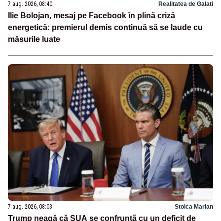
7 aug. 2026, 08:40
Realitatea de Galati
Ilie Bolojan, mesaj pe Facebook în plină criză
energetică: premierul demis continuă să se laude cu
măsurile luate
7 aug. 2026, 08:03
Stoica Marian
Trump neagă că SUA se confruntă cu un deficit de