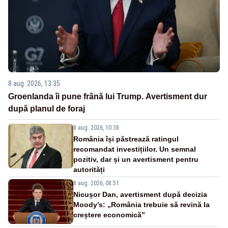
8 aug. 2026, 13:35
Groenlanda îi pune frână lui Trump. Avertisment dur
după planul de foraj
8 aug. 2026, 10:38
România își păstrează ratingul
recomandat investițiilor. Un semnal
pozitiv, dar și un avertisment pentru
autorități
8 aug. 2026, 08:51
Nicușor Dan, avertisment după decizia
Moody’s: „România trebuie să revină la
creștere economică”