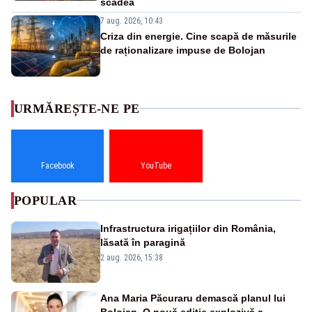
scădea
7 aug. 2026, 10:43
Criza din energie. Cine scapă de măsurile
de raționalizare impuse de Bolojan
URMĂREȘTE-NE PE
Facebook
YouTube
POPULAR
Infrastructura irigațiilor din România,
lăsată în paragină
2 aug. 2026, 15:38
Ana Maria Păcuraru demască planul lui
Bolojan. O nouă ediție explozivă a