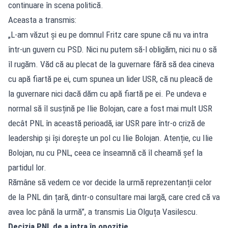
continuare în scena politică.
Aceasta a transmis:
„L-am văzut și eu pe domnul Fritz care spune că nu va intra
într-un guvern cu PSD. Nici nu putem să-l obligăm, nici nu o să
îl rugăm. Văd că au plecat de la guvernare fără să dea cineva
cu apă fiartă pe ei, cum spunea un lider USR, că nu pleacă de
la guvernare nici dacă dăm cu apă fiartă pe ei. Pe undeva e
normal să îl susțină pe Ilie Bolojan, care a fost mai mult USR
decât PNL în această perioadă, iar USR pare într-o criză de
leadership și își dorește un pol cu Ilie Bolojan. Atenție, cu Ilie
Bolojan, nu cu PNL, ceea ce înseamnă că îl cheamă șef la
partidul lor.
Rămâne să vedem ce vor decide la urmă reprezentanții celor
de la PNL din țară, dintr-o consultare mai largă, care cred că va
avea loc până la urmă”, a transmis Lia Olguța Vasilescu.
Decizia PNL de a intra în opoziție