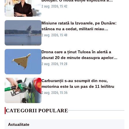
emisiunii „Miza Zilei” la Realitatea PLUS
2 aug. 2026, 15:42
Misiune ratată la Izvoarele, pe Dunăre:
stânca nu a cedat, militarii reiau
detonările luni – VIDEO
2 aug. 2026, 15:48
Drona care a ținut Tulcea în alertă a
zburat 20 de minute deasupra apelor
României. Au fost ridicate două F-16
2 aug. 2026, 19:28
Carburanții s-au scumpit din nou,
motorina este la un pas de 11 lei/litru
2 aug. 2026, 15:36
CATEGORII POPULARE
Actualitate