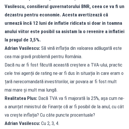
Vasilescu, consilierul guvernatorului BNR, ceea ce va fi un
dezastru pentru economie. Acesta avertizează că
urmează încă 12 luni de inflatie ridicata si doar in toamna
anului viitor este posibil sa asistam la o revenire a inflatiei
la pragul de 3,5%.
Adrian Vasilescu:
Să vină inflația din valoarea adăugată este
cea mai gravă problemă pentru România.
Dacă nu ar fi fost făcută această creștere a TVA-ului, practic
cele trei agenții de rating ne-ar fi dus în situația în care eram o
țară nerecomandată investitorilor, iar povara ar fi fost mult
mai mare și mult mai lungă.
Realitatea Plus:
Dacă TVA va fi majorată la 25%, așa cum ne-
a anunțat ministrul de Finanțe că ar fi posibil de la anul, cu cât
va crește inflația? Cu câte puncte procentuale?
Adrian Vasilescu:
Cu 2, 3, 4.