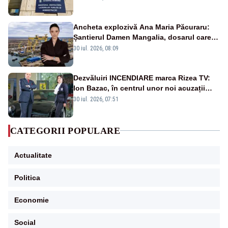
Ancheta explozivă Ana Maria Păcuraru:
Șantierul Damen Mangalia, dosarul care
scufundă apărarea României
30 iul. 2026, 08:09
Dezvăluiri INCENDIARE marca Rizea TV:
Ion Bazac, în centrul unor noi acuzații
publice
30 iul. 2026, 07:51
CATEGORII POPULARE
Actualitate
Politica
Economie
Social