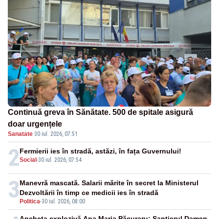
Continuă greva în Sănătate. 500 de spitale asigură
doar urgențele
Sanatate
·
30 iul. 2026, 07:51
2
Fermierii ies în stradă, astăzi, în fața Guvernului!
Social
-
30 iul. 2026, 07:54
3
Manevră mascată. Salarii mărite în secret la Ministerul
Dezvoltării în timp ce medicii ies în stradă
Politica
-
30 iul. 2026, 08:00
Ancheta explozivă Ana Maria Păcuraru: Șantierul Damen