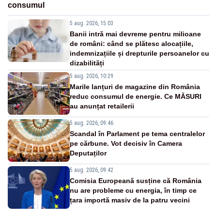
consumul
5 aug. 2026, 15:03
Banii intră mai devreme pentru milioane
de români: când se plătesc alocațiile,
indemnizațiile și drepturile persoanelor cu
dizabilități
5 aug. 2026, 10:29
Marile lanțuri de magazine din România
reduc consumul de energie. Ce MĂSURI
au anunțat retailerii
5 aug. 2026, 09:46
Scandal în Parlament pe tema centralelor
pe cărbune. Vot decisiv în Camera
Deputaților
5 aug. 2026, 09:42
Comisia Europeană susține că România
nu are probleme cu energia, în timp ce
țara importă masiv de la patru vecini