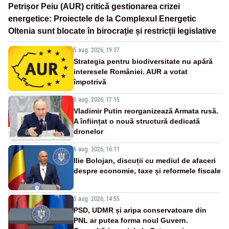
Petrișor Peiu (AUR) critică gestionarea crizei
energetice: Proiectele de la Complexul Energetic
Oltenia sunt blocate în birocrație și restricții legislative
5 aug. 2026, 19:37
Strategia pentru biodiversitate nu apără
interesele României. AUR a votat
împotrivă
5 aug. 2026, 17:15
Vladimir Putin reorganizează Armata rusă.
A înființat o nouă structură dedicată
dronelor
5 aug. 2026, 16:11
Ilie Bolojan, discuții cu mediul de afaceri
despre economie, taxe și reformele fiscale
5 aug. 2026, 14:55
PSD, UDMR și aripa conservatoare din
PNL ar putea forma noul Guvern.