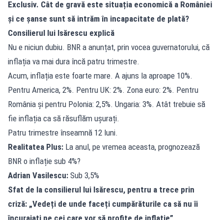
Exclusiv. Cât de gravă este situația economică a României
și ce șanse sunt să intrăm în incapacitate de plată?
Consilierul lui Isărescu explică
Nu e niciun dubiu. BNR a anunțat, prin vocea guvernatorului, că
inflația va mai dura încă patru trimestre.
Acum, inflația este foarte mare. A ajuns la aproape 10%.
Pentru America, 2%. Pentru UK: 2%. Zona euro: 2%. Pentru
România și pentru Polonia: 2,5%. Ungaria: 3%. Atât trebuie să
fie inflația ca să răsuflăm ușurați.
Patru trimestre înseamnă 12 luni.
Realitatea Plus:
La anul, pe vremea aceasta, prognozează
BNR o inflație sub 4%?
Adrian Vasilescu:
Sub 3,5%
Sfat de la consilierul lui Isărescu, pentru a trece prin
criză: „Vedeți de unde faceți cumpărăturile ca să nu îi
încurajați pe cei care vor să profite de inflație”