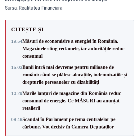
Sursa: Realitatea Financiara
CITEȘTE ȘI
Măsuri de economisire a energiei în România.
19:54
Magazinele sting reclamele, iar autoritățile reduc
consumul
Banii intră mai devreme pentru milioane de
15:03
români: când se plătesc alocațiile, indemnizațiile și
drepturile persoanelor cu dizabilități
Marile lanțuri de magazine din România reduc
10:29
consumul de energie. Ce MĂSURI au anunțat
retailerii
Scandal în Parlament pe tema centralelor pe
09:46
cărbune. Vot decisiv în Camera Deputaților