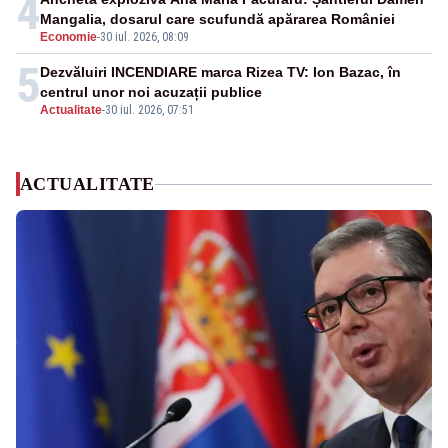
4
Mangalia, dosarul care scufundă apărarea României
Economie
-
30 iul. 2026, 08:09
5
Dezvăluiri INCENDIARE marca Rizea TV: Ion Bazac, în
centrul unor noi acuzații publice
Actualitate
-
30 iul. 2026, 07:51
ACTUALITATE