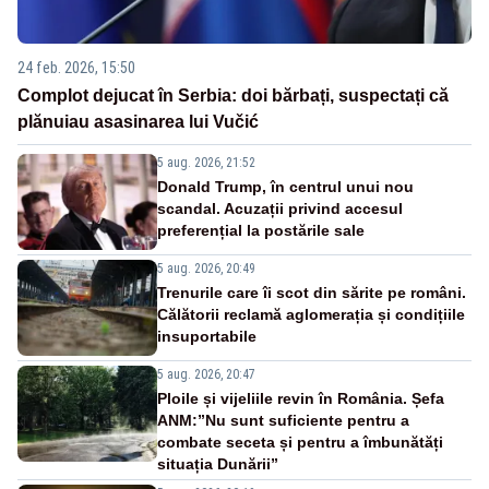
24 feb. 2026, 15:50
Complot dejucat în Serbia: doi bărbați, suspectați că
plănuiau asasinarea lui Vučić
5 aug. 2026, 21:52
Donald Trump, în centrul unui nou
scandal. Acuzații privind accesul
preferențial la postările sale
5 aug. 2026, 20:49
Trenurile care îi scot din sărite pe români.
Călătorii reclamă aglomerația și condițiile
insuportabile
5 aug. 2026, 20:47
Ploile și vijeliile revin în România. Șefa
ANM:”Nu sunt suficiente pentru a
combate seceta și pentru a îmbunătăți
situația Dunării”