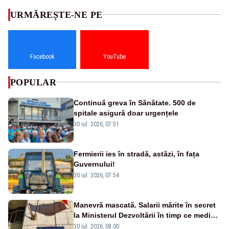
URMĂREȘTE-NE PE
Facebook
YouTube
POPULAR
Continuă greva în Sănătate. 500 de
spitale asigură doar urgențele
30 iul. 2026, 07:51
Fermierii ies în stradă, astăzi, în fața
Guvernului!
30 iul. 2026, 07:54
Manevră mascată. Salarii mărite în secret
la Ministerul Dezvoltării în timp ce medicii
ies în stradă
30 iul. 2026, 08:00