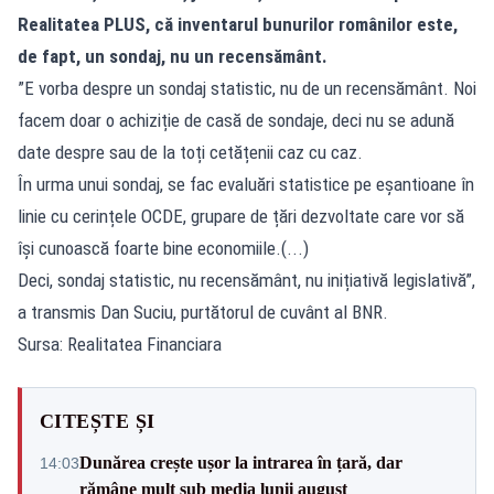
Realitatea PLUS, că inventarul bunurilor românilor este,
de fapt, un sondaj, nu un recensământ.
”E vorba despre un sondaj statistic, nu de un recensământ. Noi
facem doar o achiziție de casă de sondaje, deci nu se adună
date despre sau de la toți cetățenii caz cu caz.
În urma unui sondaj, se fac evaluări statistice pe eșantioane în
linie cu cerințele OCDE, grupare de țări dezvoltate care vor să
își cunoască foarte bine economiile.(...)
Deci, sondaj statistic, nu recensământ, nu inițiativă legislativă”,
a transmis Dan Suciu, purtătorul de cuvânt al BNR.
Sursa: Realitatea Financiara
CITEȘTE ȘI
Dunărea crește ușor la intrarea în țară, dar
14:03
rămâne mult sub media lunii august