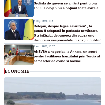
Ședința de guvern se amână pentru ora
15:00. Bolojan nu a obținut toate avizele
7 aug. 2026, 11:51
Bolojan, despre legea salarizării: „Ar
putea fi adoptată în perioada următoare.
S-a întârziat depunerea din cauza unor
discursuri iresponsabile în spaţiul public”
7 aug. 2026, 10:57
ANSVSA a negociat, la Ankara, un acord
pentru facilitarea tranzitului prin Turcia al
carcaselor de ovine și bovine
ECONOMIE