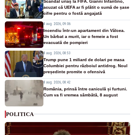
Scandal uriaș la FIFA. Gianni Infantino,
acuzat că UEFA ar fi plătit o sumă de șase
cifre pentru o fostă angajată
8 aug. 2026, 09:06
Incendiu într-un apartament din Vâlcea.
Un bărbat a murit, iar o femeie a fost
evacuată de pompieri
8 aug. 2026, 08:53
Trump pune 1 miliard de dolari pe masa
Columbiei pentru războiul antidrog. Noul
președinte promite o ofensivă
8 aug. 2026, 08:42
România, prinsă între caniculă și furtuni.
Cum va fi vremea sâmbătă, 8 august
POLITICA