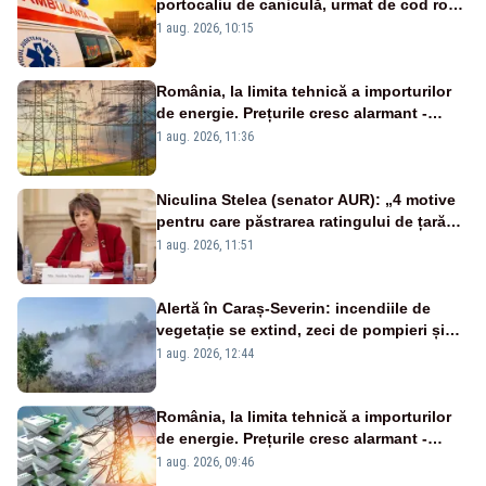
portocaliu de caniculă, urmat de cod roșu
duminică. Temperaturile urcă spre 40°C
1 aug. 2026, 10:15
România, la limita tehnică a importurilor
de energie. Prețurile cresc alarmant -
Analiză Realitatea Plus
1 aug. 2026, 11:36
Niculina Stelea (senator AUR): „4 motive
pentru care păstrarea ratingului de țară
nu este o reușită pentru Guvernul
1 aug. 2026, 11:51
Bolojan”
Alertă în Caraș-Severin: incendiile de
vegetație se extind, zeci de pompieri și
silvicultori se luptă cu flăcările - VIDEO
1 aug. 2026, 12:44
România, la limita tehnică a importurilor
de energie. Prețurile cresc alarmant -
Analiză Realitatea Plus
1 aug. 2026, 09:46