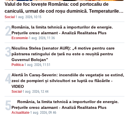
Valul de foc lovește România: cod portocaliu de
caniculă, urmat de cod roșu duminică. Temperaturile
Social
·
1 aug. 2026, 10:15
urcă spre 40°C
2
România, la limita tehnică a importurilor de energie.
Prețurile cresc alarmant - Analiză Realitatea Plus
Economie
-
1 aug. 2026, 11:36
3
Niculina Stelea (senator AUR): „4 motive pentru care
păstrarea ratingului de țară nu este o reușită pentru
Guvernul Bolojan”
Politica
-
1 aug. 2026, 11:51
4
Alertă în Caraș-Severin: incendiile de vegetație se extind,
zeci de pompieri și silvicultori se luptă cu flăcările -
VIDEO
Social
-
1 aug. 2026, 12:44
5
România, la limita tehnică a importurilor de energie.
Prețurile cresc alarmant - Analiză Realitatea Plus
Actualitate
-
1 aug. 2026, 09:46