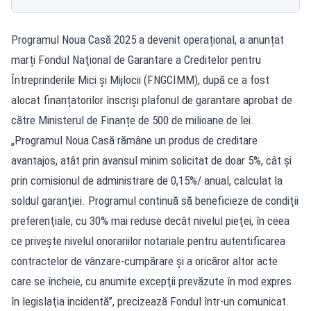
Programul Noua Casă 2025 a devenit operațional, a anunțat
marți Fondul Naţional de Garantare a Creditelor pentru
Întreprinderile Mici şi Mijlocii (FNGCIMM), după ce a fost
alocat finanțatorilor înscriși plafonul de garantare aprobat de
către Ministerul de Finanțe de 500 de milioane de lei.
„Programul Noua Casă rămâne un produs de creditare
avantajos, atât prin avansul minim solicitat de doar 5%, cât şi
prin comisionul de administrare de 0,15%/ anual, calculat la
soldul garanţiei. Programul continuă să beneficieze de condiţii
preferenţiale, cu 30% mai reduse decât nivelul pieţei, în ceea
ce priveşte nivelul onorariilor notariale pentru autentificarea
contractelor de vânzare-cumpărare şi a oricăror altor acte
care se încheie, cu anumite excepţii prevăzute în mod expres
în legislaţia incidentă”, precizează Fondul într-un comunicat.