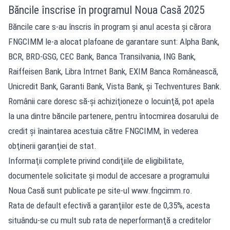
Băncile înscrise în programul Noua Casă 2025
Băncile care s-au înscris în program şi anul acesta şi cărora
FNGCIMM le-a alocat plafoane de garantare sunt: Alpha Bank,
BCR, BRD-GSG, CEC Bank, Banca Transilvania, ING Bank,
Raiffeisen Bank, Libra Intrnet Bank, EXIM Banca Românească,
Unicredit Bank, Garanti Bank, Vista Bank, şi Techventures Bank.
Românii care doresc să-şi achiziţioneze o locuinţă, pot apela
la una dintre băncile partenere, pentru întocmirea dosarului de
credit şi înaintarea acestuia către FNGCIMM, în vederea
obţinerii garanţiei de stat.
Informaţii complete privind condiţiile de eligibilitate,
documentele solicitate şi modul de accesare a programului
Noua Casă sunt publicate pe site-ul www.fngcimm.ro.
Rata de default efectivă a garanţiilor este de 0,35%, acesta
situându-se cu mult sub rata de neperformanţă a creditelor