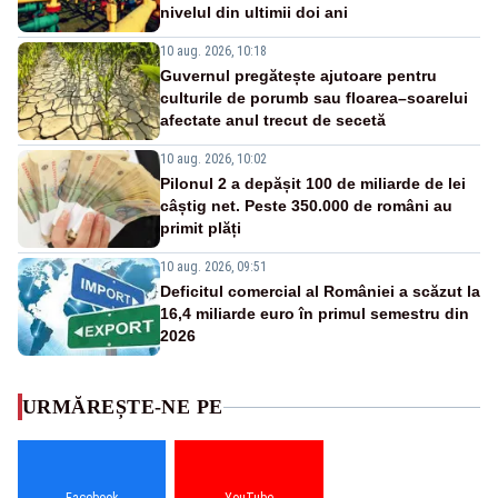
nivelul din ultimii doi ani
10 aug. 2026, 10:18
Guvernul pregătește ajutoare pentru
culturile de porumb sau floarea–soarelui
afectate anul trecut de secetă
10 aug. 2026, 10:02
Pilonul 2 a depășit 100 de miliarde de lei
câștig net. Peste 350.000 de români au
primit plăți
10 aug. 2026, 09:51
Deficitul comercial al României a scăzut la
16,4 miliarde euro în primul semestru din
2026
URMĂREȘTE-NE PE