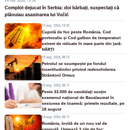
24 feb. 2026, 15:50
Complot dejucat în Serbia: doi bărbați, suspectați că
plănuiau asasinarea lui Vučić
10 aug. 2026, 10:35
Cupolă de foc peste România. Cod
portocaliu și Cod galben de temperaturi
extrem de ridicate în mare parte din țară-
HĂRȚI
10 aug. 2026, 08:22
Petrolul se scumpește pe fondul
incertitudinilor privind redeschiderea
Strâmtorii Ormuz
10 aug. 2026, 08:17
Peste 33.000 de candidați susțin
examenul național de Bacalaureat în
sesiunea de toamnă: primele rezultate, pe
18 august
10 aug. 2026, 08:11
România, lovită de un nou val de
caniculă. Urmează 3 zile de foc: