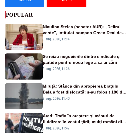
Facebook
YouTube
POPULAR
Niculina Stelea (senator AUR): „Delirul
verde”, intitulat pompos Green Deal de
către Bruxelles, este în mare măsură
3 aug. 2026, 11:34
vinovat de prezumtiva apocalipsă
energetică”
Se reiau negocierile dintre sindicate și
partide pentru noua lege a salarizării
3 aug. 2026, 11:36
Miruţă: Stânca din apropierea braţului
Bala a fost dislocată; s-au folosit 180 de
kilograme de explozibil
3 aug. 2026, 11:40
Arad: Trafic în creştere şi măsuri de
fluidizare în vestul ţării; mulţi români din
Europa vin în concedii
3 aug. 2026, 11:42