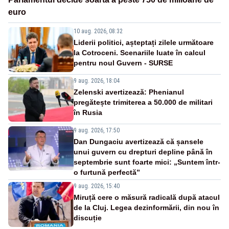
euro
10 aug. 2026, 08:32
Liderii politici, așteptați zilele următoare
la Cotroceni. Scenariile luate în calcul
pentru noul Guvern - SURSE
9 aug. 2026, 18:04
Zelenski avertizează: Phenianul
pregătește trimiterea a 50.000 de militari
în Rusia
9 aug. 2026, 17:50
Dan Dungaciu avertizează că șansele
unui guvern cu drepturi depline până în
septembrie sunt foarte mici: „Suntem într-
o furtună perfectă”
9 aug. 2026, 15:40
Miruță cere o măsură radicală după atacul
de la Cluj. Legea dezinformării, din nou în
discuție