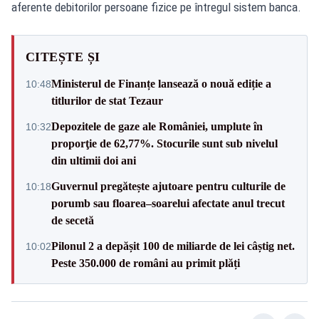
aferente debitorilor persoane fizice pe întregul sistem banca.
CITEȘTE ȘI
Ministerul de Finanțe lansează o nouă ediție a
10:48
titlurilor de stat Tezaur
Depozitele de gaze ale României, umplute în
10:32
proporţie de 62,77%. Stocurile sunt sub nivelul
din ultimii doi ani
Guvernul pregătește ajutoare pentru culturile de
10:18
porumb sau floarea–soarelui afectate anul trecut
de secetă
Pilonul 2 a depășit 100 de miliarde de lei câștig net.
10:02
Peste 350.000 de români au primit plăți