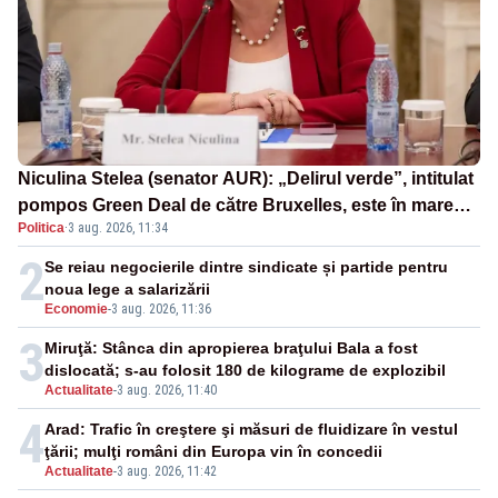
Niculina Stelea (senator AUR): „Delirul verde”, intitulat
pompos Green Deal de către Bruxelles, este în mare
Politica
·
3 aug. 2026, 11:34
măsură vinovat de prezumtiva apocalipsă energetică”
2
Se reiau negocierile dintre sindicate și partide pentru
noua lege a salarizării
Economie
-
3 aug. 2026, 11:36
3
Miruţă: Stânca din apropierea braţului Bala a fost
dislocată; s-au folosit 180 de kilograme de explozibil
Actualitate
-
3 aug. 2026, 11:40
4
Arad: Trafic în creştere şi măsuri de fluidizare în vestul
ţării; mulţi români din Europa vin în concedii
Actualitate
-
3 aug. 2026, 11:42