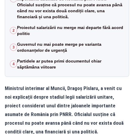
Oficialul susține că procesul nu poate avansa până
când nu vor exista două condiții clare, una
financiară și una politică.
Proiectul salarizării nu merge mai departe fără acord
2
politic
Guvernul nu mai poate merge pe varianta
3
ordonanțelor de urgență
Partidele ar putea primi documentul chiar
4
săptămâna viitoare
Ministrul interimar al Muncii, Dragoș Pîslaru, a venit cu
noi explicații despre stadiul legii salarizării unitare,
proiect considerat unul dintre jaloanele importante
asumate de România prin PNRR. Oficialul susține că
procesul nu poate avansa până când nu vor exista două
condiții clare, una financiară și una politică.