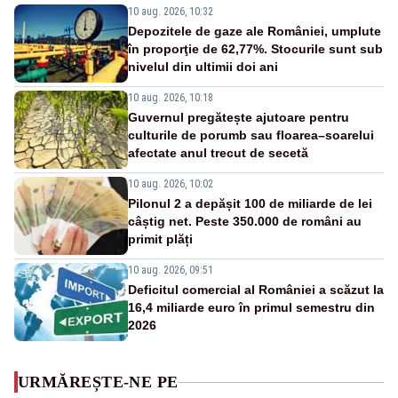
10 aug. 2026, 10:32
Depozitele de gaze ale României, umplute
în proporţie de 62,77%. Stocurile sunt sub
nivelul din ultimii doi ani
10 aug. 2026, 10:18
Guvernul pregătește ajutoare pentru
culturile de porumb sau floarea–soarelui
afectate anul trecut de secetă
10 aug. 2026, 10:02
Pilonul 2 a depășit 100 de miliarde de lei
câștig net. Peste 350.000 de români au
primit plăți
10 aug. 2026, 09:51
Deficitul comercial al României a scăzut la
16,4 miliarde euro în primul semestru din
2026
URMĂREȘTE-NE PE