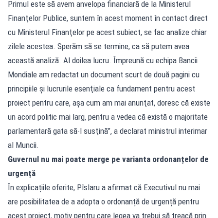
Primul este să avem anvelopa financiară de la Ministerul
Finanţelor Publice, suntem în acest moment în contact direct
cu Ministerul Finanţelor pe acest subiect, se fac analize chiar
zilele acestea. Sperăm să se termine, ca să putem avea
această analiză. Al doilea lucru. Împreună cu echipa Bancii
Mondiale am redactat un document scurt de două pagini cu
principiile şi lucrurile esenţiale ca fundament pentru acest
proiect pentru care, aşa cum am mai anunţat, doresc că existe
un acord politic mai larg, pentru a vedea că există o majoritate
parlamentară gata să-l susţină”, a declarat ministrul interimar
al Muncii.
Guvernul nu mai poate merge pe varianta ordonanțelor de
urgență
În explicațiile oferite, Pîslaru a afirmat că Executivul nu mai
are posibilitatea de a adopta o ordonanță de urgență pentru
acest proiect, motiv pentru care legea va trebui să treacă prin