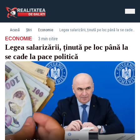
Acasă
Știri
Economie
Legea salarizării, ținută pe loc până la se cade la pace politică
·
ECONOMIE
3 min citire
Legea salarizării, ținută pe loc până la
se cade la pace politică