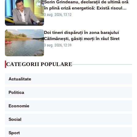
Sorin Grindeanu, declarații de ultimă oră
în plină criză energetică: Există riscul
închiderii Grupului 2 de la Cernavodă
3 aug. 2026, 13:12
Doi tineri dispăruți în zona barajului
Călimănești, găsiți morți în râul Siret
3 aug. 2026, 12:39
CATEGORII POPULARE
Actualitate
Politica
Economie
Social
Sport