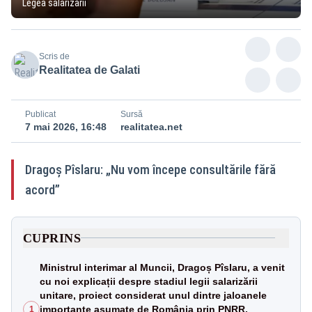
Legea salarizării
Scris de
Realitatea de Galati
Publicat
Sursă
7 mai 2026, 16:48
realitatea.net
Dragoș Pîslaru: „Nu vom începe consultările fără
acord”
CUPRINS
Ministrul interimar al Muncii, Dragoș Pîslaru, a venit
cu noi explicații despre stadiul legii salarizării
unitare, proiect considerat unul dintre jaloanele
importante asumate de România prin PNRR.
1