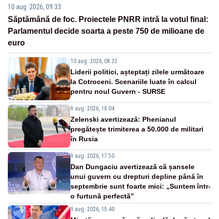
10 aug. 2026, 09:33
Săptămână de foc. Proiectele PNRR intră la votul final:
Parlamentul decide soarta a peste 750 de milioane de
euro
10 aug. 2026, 08:32
Liderii politici, așteptați zilele următoare
la Cotroceni. Scenariile luate în calcul
pentru noul Guvern - SURSE
9 aug. 2026, 18:04
Zelenski avertizează: Phenianul
pregătește trimiterea a 50.000 de militari
în Rusia
9 aug. 2026, 17:50
Dan Dungaciu avertizează că șansele
unui guvern cu drepturi depline până în
septembrie sunt foarte mici: „Suntem într-
o furtună perfectă”
9 aug. 2026, 15:40