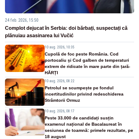
24 feb. 2026, 15:50
Complot dejucat în Serbia: doi bărbați, suspectați că
plănuiau asasinarea lui Vučić
10 aug. 2026, 10:35
Cupolă de foc peste România. Cod
portocaliu și Cod galben de temperaturi
extrem de ridicate în mare parte din țară-
HĂRȚI
10 aug. 2026, 08:22
Petrolul se scumpește pe fondul
incertitudinilor privind redeschiderea
Strâmtorii Ormuz
10 aug. 2026, 08:17
Peste 33.000 de candidați susțin
examenul național de Bacalaureat în
sesiunea de toamnă: primele rezultate, pe
18 august