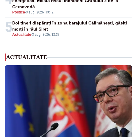
energetică: Există riscul închiderii Grupului 2 de la
Cernavodă
Politica
-
3 aug. 2026, 13:12
5
Doi tineri dispăruți în zona barajului Călimănești, găsiți
morți în râul Siret
Actualitate
-
3 aug. 2026, 12:39
ACTUALITATE