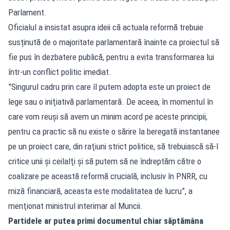
Parlament.
Oficialul a insistat asupra ideii că actuala reformă trebuie
susținută de o majoritate parlamentară înainte ca proiectul să
fie pus în dezbatere publică, pentru a evita transformarea lui
într-un conflict politic imediat.
”Singurul cadru prin care îl putem adopta este un proiect de
lege sau o iniţiativă parlamentară. De aceea, în momentul în
care vom reuşi să avem un minim acord pe aceste principii,
pentru ca practic să nu existe o sărire la beregată instantanee
pe un proiect care, din raţiuni strict politice, să trebuiască să-l
critice unii şi ceilalţi şi să putem să ne îndreptăm către o
coalizare pe această reformă crucială, inclusiv în PNRR, cu
miză financiară, aceasta este modalitatea de lucru”, a
menţionat ministrul interimar al Muncii.
Partidele ar putea primi documentul chiar săptămâna