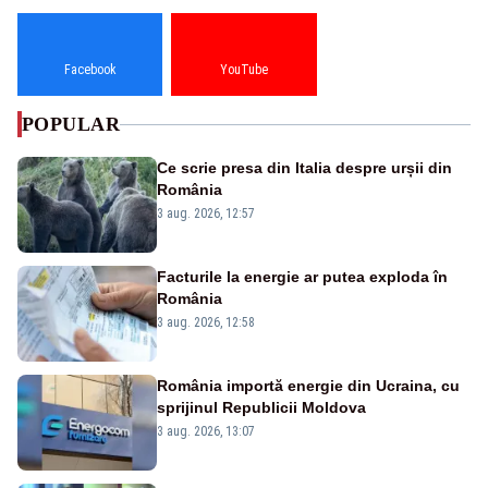
Facebook
YouTube
POPULAR
Ce scrie presa din Italia despre urșii din
România
3 aug. 2026, 12:57
Facturile la energie ar putea exploda în
România
3 aug. 2026, 12:58
România importă energie din Ucraina, cu
sprijinul Republicii Moldova
3 aug. 2026, 13:07