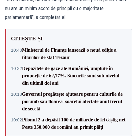
nu are un minim acord de principii cu o majoritate
parlamentară”, a completat el.
CITEȘTE ȘI
Ministerul de Finanțe lansează o nouă ediție a
10:48
titlurilor de stat Tezaur
Depozitele de gaze ale României, umplute în
10:32
proporţie de 62,77%. Stocurile sunt sub nivelul
din ultimii doi ani
Guvernul pregătește ajutoare pentru culturile de
10:18
porumb sau floarea–soarelui afectate anul trecut
de secetă
Pilonul 2 a depășit 100 de miliarde de lei câștig net.
10:02
Peste 350.000 de români au primit plăți