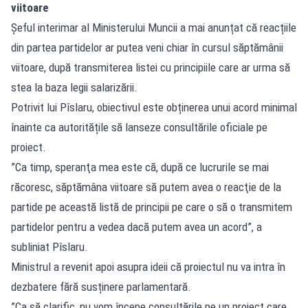
viitoare
Șeful interimar al Ministerului Muncii a mai anunțat că reacțiile
din partea partidelor ar putea veni chiar în cursul săptămânii
viitoare, după transmiterea listei cu principiile care ar urma să
stea la baza legii salarizării.
Potrivit lui Pîslaru, obiectivul este obținerea unui acord minimal
înainte ca autoritățile să lanseze consultările oficiale pe
proiect.
”Ca timp, speranţa mea este că, după ce lucrurile se mai
răcoresc, săptămâna viitoare să putem avea o reacţie de la
partide pe această listă de principii pe care o să o transmitem
partidelor pentru a vedea dacă putem avea un acord”, a
subliniat Pîslaru.
Ministrul a revenit apoi asupra ideii că proiectul nu va intra în
dezbatere fără susținere parlamentară.
”Ca să clarific, nu vom începe consultările pe un proiect care