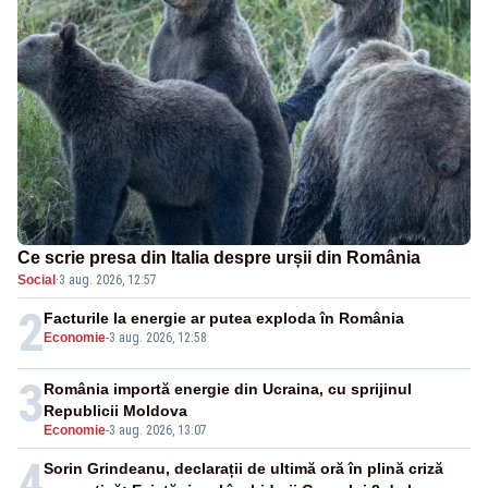
Ce scrie presa din Italia despre urșii din România
Social
·
3 aug. 2026, 12:57
2
Facturile la energie ar putea exploda în România
Economie
-
3 aug. 2026, 12:58
3
România importă energie din Ucraina, cu sprijinul
Republicii Moldova
Economie
-
3 aug. 2026, 13:07
4
Sorin Grindeanu, declarații de ultimă oră în plină criză